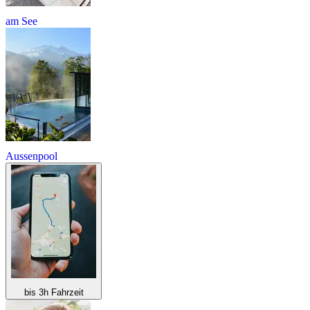
am See
Aussenpool
bis 3h Fahrzeit