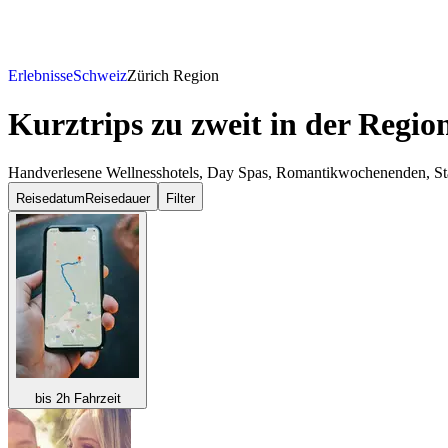
Erlebnisse
Schweiz
Zürich Region
Kurztrips zu zweit
in der Regio
Handverlesene Wellnesshotels, Day Spas, Romantikwochenenden, Städt
Reisedatum
Reisedauer
Filter
bis 2h Fahrzeit