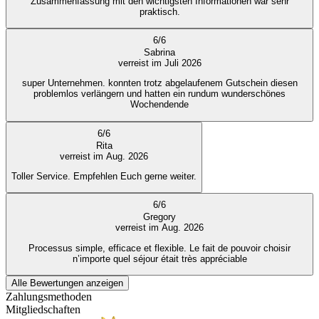
Zusammenfassung mit den wichtigsten Informationen war sehr
praktisch.
6
/
6
Sabrina
verreist im Juli 2026
super Unternehmen. konnten trotz abgelaufenem Gutschein diesen
problemlos verlängern und hatten ein rundum wunderschönes
Wochendende
6
/
6
Rita
verreist im Aug. 2026
Toller Service. Empfehlen Euch gerne weiter.
6
/
6
Gregory
verreist im Aug. 2026
Processus simple, efficace et flexible. Le fait de pouvoir choisir
n’importe quel séjour était très appréciable
Alle Bewertungen anzeigen
Zahlungsmethoden
Mitgliedschaften