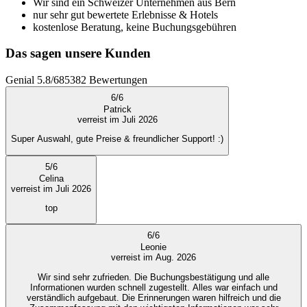
Wir sind ein Schweizer Unternehmen aus Bern
nur sehr gut bewertete Erlebnisse & Hotels
kostenlose Beratung, keine Buchungsgebühren
Das sagen unsere Kunden
Genial
5.8
/
6
85382
Bewertungen
6
/
6
Patrick
verreist im Juli 2026
Super Auswahl, gute Preise & freundlicher Support! :)
5
/
6
Celina
verreist im Juli 2026
top
6
/
6
Leonie
verreist im Aug. 2026
Wir sind sehr zufrieden. Die Buchungsbestätigung und alle
Informationen wurden schnell zugestellt. Alles war einfach und
verständlich aufgebaut. Die Erinnerungen waren hilfreich und die