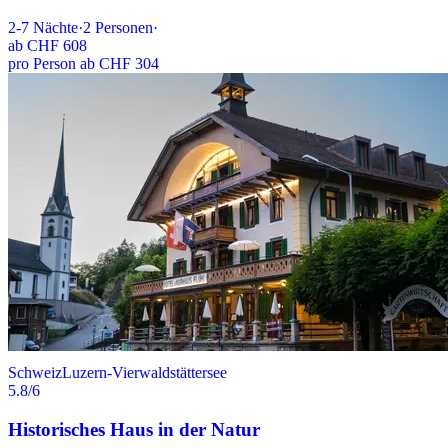
2-7
Nächte
·
2
Personen
·
ab
CHF 608
pro Person ab CHF 304
Schweiz
Luzern-Vierwaldstättersee
5.8
/6
Historisches Haus in der Natur