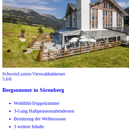
Schweiz
Luzern-Vierwaldstättersee
5.6
/6
Bergsommer in Sörenberg
Wohlfühl-Doppelzimmer
3-Gang Halbpensionsabendessen
Benützung der Wellnessoase
3 weitere Inhalte