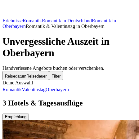
Erlebnisse
Romantik
Romantik in Deutschland
Romantik in
Oberbayern
Romantik & Valentinstag in Oberbayern
Unvergessliche Auszeit in
Oberbayern
Handverlesene Angebote buchen oder verschenken.
Reisedatum
Reisedauer
Filter
Deine Auswahl
Romantik
Valentinstag
Oberbayern
3 Hotels & Tagesausflüge
Empfehlung