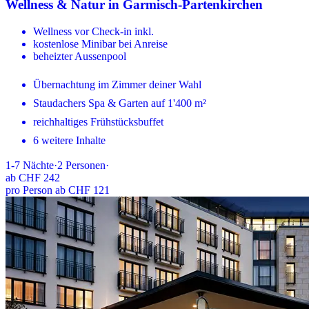
Wellness & Natur in Garmisch-Partenkirchen
Wellness vor Check-in inkl.
kostenlose Minibar bei Anreise
beheizter Aussenpool
Übernachtung im Zimmer deiner Wahl
Staudachers Spa & Garten auf 1'400 m²
reichhaltiges Frühstücksbuffet
6 weitere Inhalte
1-7
Nächte
·
2
Personen
·
ab
CHF 242
pro Person ab CHF 121