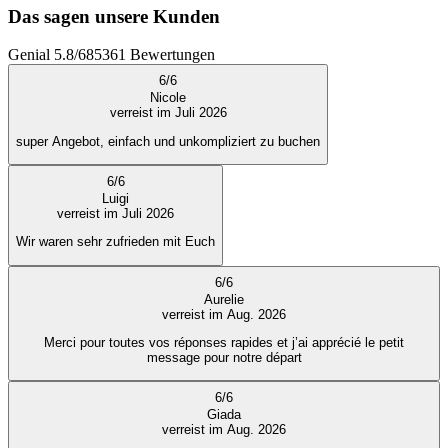
Das sagen unsere Kunden
Genial
5.8
/
6
85361
Bewertungen
6
/
6
Nicole
verreist im Juli 2026
super Angebot, einfach und unkompliziert zu buchen
6
/
6
Luigi
verreist im Juli 2026
Wir waren sehr zufrieden mit Euch
6
/
6
Aurelie
verreist im Aug. 2026
Merci pour toutes vos réponses rapides et j’ai apprécié le petit
message pour notre départ
6
/
6
Giada
verreist im Aug. 2026