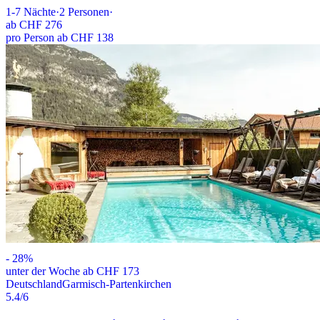
1-7
Nächte
·
2
Personen
·
ab
CHF 276
pro Person ab CHF 138
-
28
%
unter der Woche ab CHF 173
Deutschland
Garmisch-Partenkirchen
5.4
/6