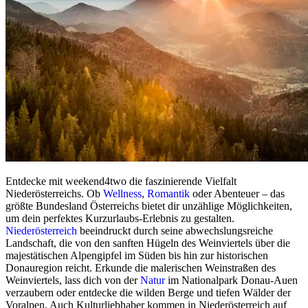
Entdecke mit weekend4two die faszinierende Vielfalt
Niederösterreichs. Ob
Wellness
,
Romantik
oder Abenteuer – das
größte Bundesland Österreichs bietet dir unzählige Möglichkeiten,
um dein perfektes Kurzurlaubs-Erlebnis zu gestalten.
Niederösterreich
beeindruckt durch seine abwechslungsreiche
Landschaft, die von den sanften Hügeln des Weinviertels über die
majestätischen Alpengipfel im Süden bis hin zur historischen
Donauregion reicht. Erkunde die malerischen Weinstraßen des
Weinviertels, lass dich von der
Natur
im Nationalpark Donau-Auen
verzaubern oder entdecke die wilden Berge und tiefen Wälder der
Voralpen. Auch Kulturliebhaber kommen in Niederösterreich auf