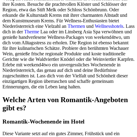
ihre Kosten. Besuche die prachtvollen Klöster und Schlösser der
Region, etwa das Stift Melk oder Schloss Schönbrunn. Oder
erkunde die Kulturstadt Krems mit ihrer charmanten Altstadt und
dem Kunstmuseum Krems. Für Wellness-Enthusiasten bietet
Niederösterreich eine Vielzahl an
Thermen
und
Wellnesshotels
. Lass
dich in der
Therme
Laa oder im Linsberg Asia Spa verwöhnen und
genieße handverlesene Wellness-Packages von weekend4two, um
dich vom Alltagsstress zu erholen. Die Region ist ebenso bekannt
für ihre kulinarischen Schätze. Probiere den berühmten Wachauer
Wein, genieße frische regionale Produkte und koste traditionelle
Gerichte wie die Waldviertler Knödel oder die Weinviertler Karpfen.
Erlebe mit weekend4two ein unvergessliches Wochenende in
Niederösterreich, das genau auf dich und deine Bedürfnisse
zugeschnitten ist. Lass dich von der Vielfalt und Schönheit dieser
einzigartigen Region überraschen und schaffe gemeinsam
Erinnerungen, die ein Leben lang halten.
Welche Arten von Romantik-Angeboten
gibt es?
Romantik-Wochenende im Hotel
Diese Variante setzt auf ein gutes Zimmer, Frühstück und ein