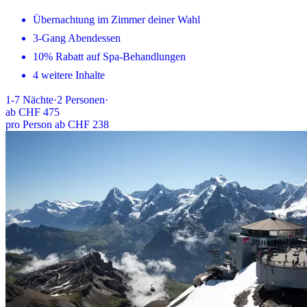
Übernachtung im Zimmer deiner Wahl
3-Gang Abendessen
10% Rabatt auf Spa-Behandlungen
4 weitere Inhalte
1-7
Nächte
·
2
Personen
·
ab
CHF 475
pro Person ab CHF 238