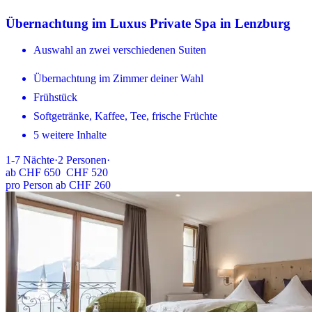
Übernachtung im Luxus Private Spa in Lenzburg
Auswahl an zwei verschiedenen Suiten
Übernachtung im Zimmer deiner Wahl
Frühstück
Softgetränke, Kaffee, Tee, frische Früchte
5 weitere Inhalte
1-7
Nächte
·
2
Personen
·
ab
CHF 650
CHF 520
pro Person ab CHF 260