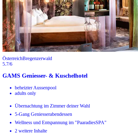
Österreich
Bregenzerwald
5.7
/6
GAMS Geniesser- & Kuschelhotel
beheizter Aussenpool
adults only
Übernachtung im Zimmer deiner Wahl
5-Gang Geniesserabendessen
Wellness und Entspannung im "PaaradiesSPA"
2 weitere Inhalte