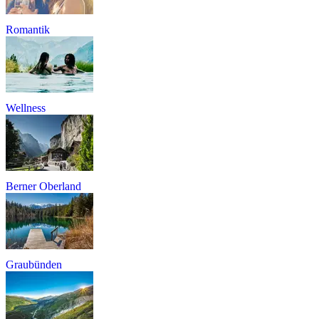
Romantik
Wellness
Berner Oberland
Graubünden