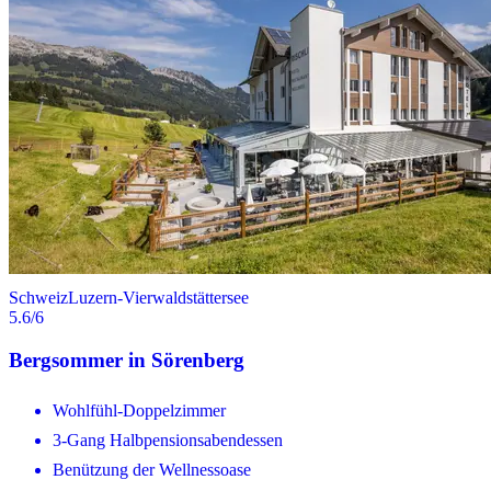
Schweiz
Luzern-Vierwaldstättersee
5.6
/6
Bergsommer in Sörenberg
Wohlfühl-Doppelzimmer
3-Gang Halbpensionsabendessen
Benützung der Wellnessoase