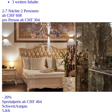
3 weitere Inhalte
2-7
Nächte
·
2
Personen
·
ab
CHF 608
pro Person ab CHF 304
-
20
%
Spezialpreis ab CHF 464
Schweiz
Aargau
5.8
/6