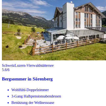
Schweiz
Luzern-Vierwaldstättersee
5.6
/6
Bergsommer in Sörenberg
Wohlfühl-Doppelzimmer
3-Gang Halbpensionsabendessen
Benützung der Wellnessoase