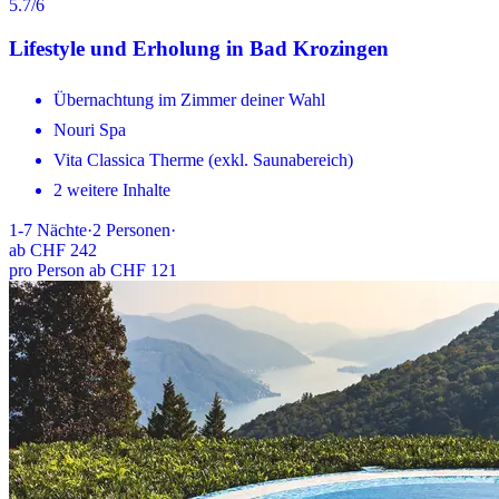
5.7
/6
Lifestyle und Erholung in Bad Krozingen
Übernachtung im Zimmer deiner Wahl
Nouri Spa
Vita Classica Therme (exkl. Saunabereich)
2 weitere Inhalte
1-7
Nächte
·
2
Personen
·
ab
CHF 242
pro Person ab CHF 121