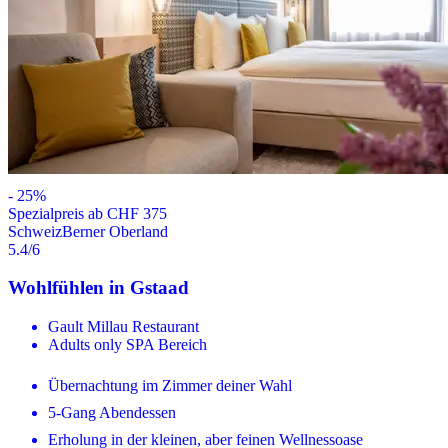
-
25
%
Spezialpreis ab CHF 375
Schweiz
Berner Oberland
5.4
/6
Wohlfühlen in Gstaad
Gault Millau Restaurant
Adults only SPA Bereich
Übernachtung im Zimmer deiner Wahl
5-Gang Abendessen
Erholung in der kleinen, aber feinen Wellnessoase