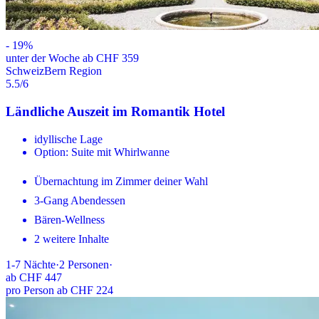
-
19
%
unter der Woche ab CHF 359
Schweiz
Bern Region
5.5
/6
Ländliche Auszeit im Romantik Hotel
idyllische Lage
Option: Suite mit Whirlwanne
Übernachtung im Zimmer deiner Wahl
3-Gang Abendessen
Bären-Wellness
2 weitere Inhalte
1-7
Nächte
·
2
Personen
·
ab
CHF 447
pro Person ab CHF 224