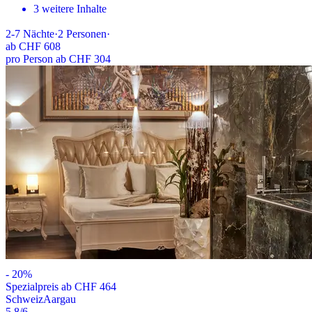
3 weitere Inhalte
2-7
Nächte
·
2
Personen
·
ab
CHF 608
pro Person ab CHF 304
-
20
%
Spezialpreis ab CHF 464
Schweiz
Aargau
5.8
/6