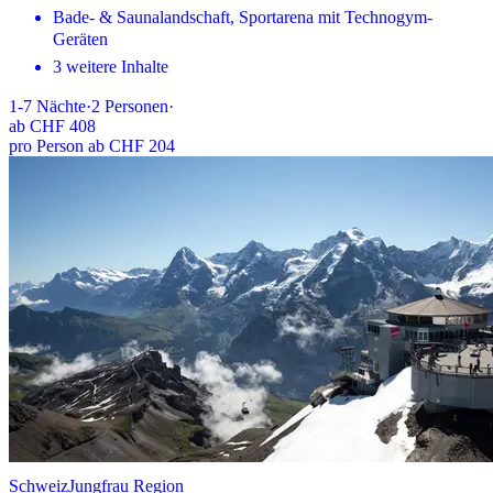
Bade- & Saunalandschaft, Sportarena mit Technogym-
Geräten
3 weitere Inhalte
1-7
Nächte
·
2
Personen
·
ab
CHF 408
pro Person ab CHF 204
Schweiz
Jungfrau Region