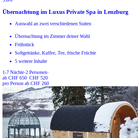
Übernachtung im Luxus Private Spa in Lenzburg
Auswahl an zwei verschiedenen Suiten
Übernachtung im Zimmer deiner Wahl
Frühstück
Softgetränke, Kaffee, Tee, frische Früchte
5 weitere Inhalte
1-7
Nächte
·
2
Personen
·
ab
CHF 650
CHF 520
pro Person ab CHF 260