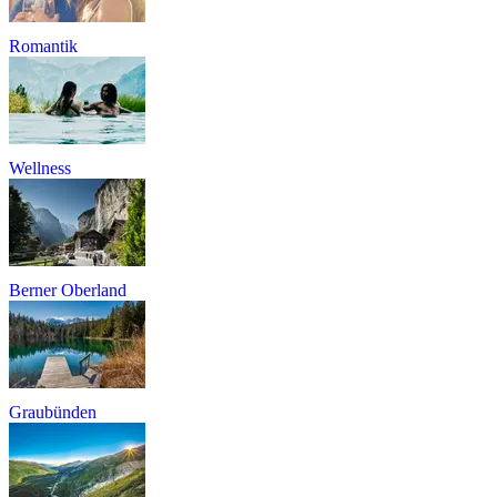
Romantik
Wellness
Berner Oberland
Graubünden