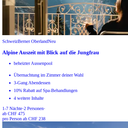
Schweiz
Berner Oberland
Neu
Alpine Auszeit mit Blick auf die Jungfrau
beheizter Aussenpool
Übernachtung im Zimmer deiner Wahl
3-Gang Abendessen
10% Rabatt auf Spa-Behandlungen
4 weitere Inhalte
1-7
Nächte
·
2
Personen
·
ab
CHF 475
pro Person ab CHF 238