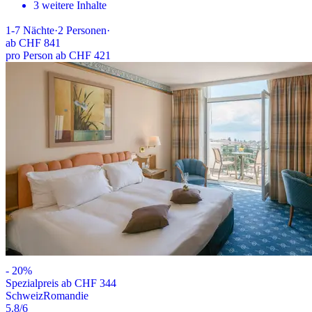
3 weitere Inhalte
1-7
Nächte
·
2
Personen
·
ab
CHF 841
pro Person ab CHF 421
-
20
%
Spezialpreis ab CHF 344
Schweiz
Romandie
5.8
/6