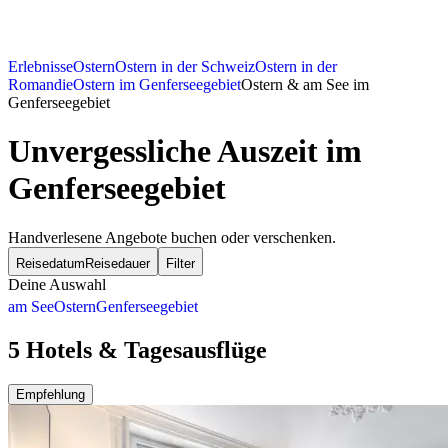
Erlebnisse
Ostern
Ostern in der Schweiz
Ostern in der
Romandie
Ostern im Genferseegebiet
Ostern & am See im
Genferseegebiet
Unvergessliche Auszeit im
Genferseegebiet
Handverlesene Angebote buchen oder verschenken.
Reisedatum
Reisedauer
Filter
Deine Auswahl
am See
Ostern
Genferseegebiet
5 Hotels & Tagesausflüge
Empfehlung