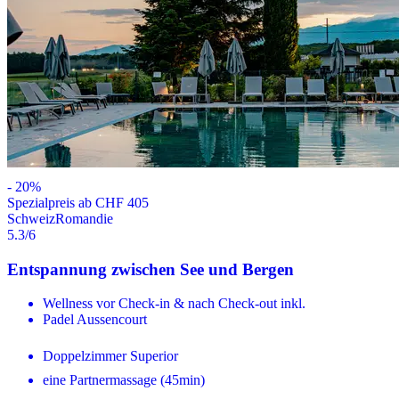
-
20
%
Spezialpreis ab CHF 405
Schweiz
Romandie
5.3
/6
Entspannung zwischen See und Bergen
Wellness vor Check-in & nach Check-out inkl.
Padel Aussencourt
Doppelzimmer Superior
eine Partnermassage (45min)