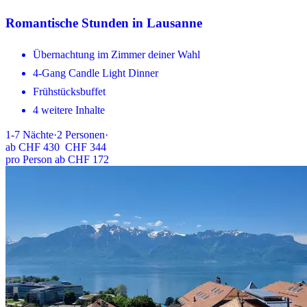
Romantische Stunden in Lausanne
Übernachtung im Zimmer deiner Wahl
4-Gang Candle Light Dinner
Frühstücksbuffet
4 weitere Inhalte
1-7
Nächte
·
2
Personen
·
ab
CHF 430
CHF 344
pro Person ab CHF 172