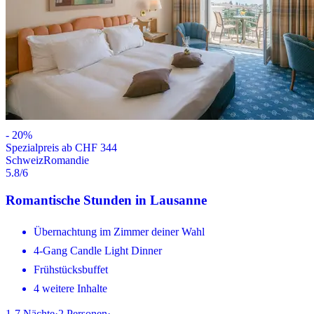
-
20
%
Spezialpreis ab CHF 344
Schweiz
Romandie
5.8
/6
Romantische Stunden in Lausanne
Übernachtung im Zimmer deiner Wahl
4-Gang Candle Light Dinner
Frühstücksbuffet
4 weitere Inhalte
1-7
Nächte
·
2
Personen
·