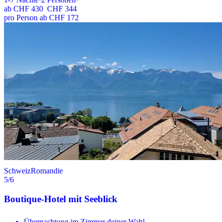
ab
CHF 430
CHF 344
pro Person ab CHF 172
Schweiz
Romandie
5
/6
Boutique-Hotel mit Seeblick
Übernachtung im Zimmer deiner Wahl