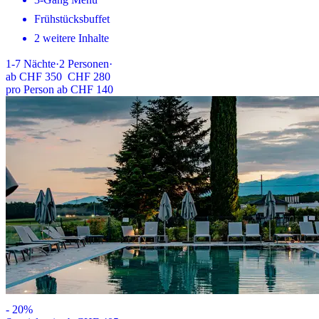
Frühstücksbuffet
2 weitere Inhalte
1-7
Nächte
·
2
Personen
·
ab
CHF 350
CHF 280
pro Person ab CHF 140
-
20
%