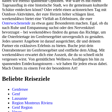
haben wir ebenso spannende Optionen. Wie wäre es mit einem
Tagesausflug in eine historische Stadt, wo ihr gemeinsam kulturelle
Schätze entdecken könnt? Oder erlebt einen actionreichen Tag mit
Outdoor-Aktivitäten, der eure Herzen höher schlagen lässt.
weekend4two bietet eine Vielfalt an Erlebnissen, die euer
Osterwochenende
zu etwas ganz Besonderem machen. Egal, ob du
nach Ruhe und Entspannung suchst oder den Nervenkitzel
bevorzugst – bei weekend4two findest du genau das Richtige, um
die Osterfeiertage im Genferseegebiet unvergesslich zu gestalten.
Jedes unserer Angebote ist darauf ausgerichtet, dir und deinem
Partner ein exklusives Erlebnis zu bieten. Buche jetzt dein
Osterabenteuer im Genferseegebiet und entfliehe dem Alltag. Mit
weekend4two erwartet dich eine Auszeit, die du so schnell nicht
vergessen wirst. Von gemütlichen Wellness-Ausflügen bis hin zu
spannenden Entdeckungstouren – wir haben für jeden etwas dabei.
Mach Ostern zu einem Fest der besonderen Art!
Beliebte Reiseziele
Genfersee
Genf
Lausanne
Region Montreux Riviera
Genf Region
Vevey