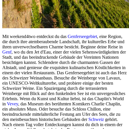
Mit weekend4two entdeckst du das
Genferseegebiet
, eine Region,
die durch ihre atemberaubende Landschaft, ihr kulturelles Erbe und
ihren unverwechselbaren Charme besticht. Beginne deine Reise in
Genf
, wo du den Jet d'Eau, einer der vielen Sehenswürdigkeiten der
Stadt, und das beeindruckende Gebäude der Vereinten Nationen
besichtigen kannst. Schlendere durch die charmanten Gassen der
Altstadt, und geniesse die exquisiten kulinarischen Köstlichkeiten in
einem der vielen Restaurants. Das Genferseegebiet ist auch das Herz
des Schweizer Weinanbaus. Besuche die Weinberge von Lavaux,
ein UNESCO-Weltkulturerbe, und probiere einige der besten
Schweizer Weine. Ein Spaziergang durch die terrassierten
Weinberge mit Blick auf den funkelnden See ist ein unvergessliches
Erlebnis. Wenn du Kunst und Kultur liebst, ist das Chaplin's World
in
Vevey
, das Museum des berühmten Komikers Charlie Chaplin,
ein absolutes Muss. Oder besuche das Schloss Chillon, eine
beeindruckende mittelalterliche Festung am Ufer des Sees, die zu
den meistbesuchten historischen Gebäuden der
Schweiz
gehört.
Nach einem Tag voller Entdeckungen kannst du dich in einem der