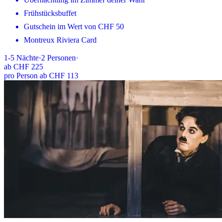
Frühstücksbuffet
Gutschein im Wert von CHF 50
Montreux Riviera Card
1-5
Nächte
·
2
Personen
·
ab
CHF 225
pro Person ab CHF 113