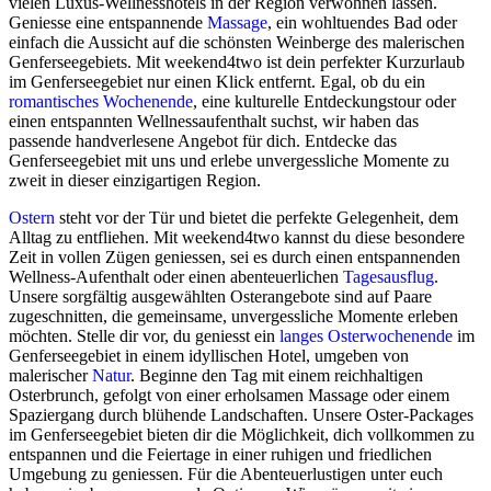
vielen Luxus-Wellnesshotels in der Region verwöhnen lassen.
Geniesse eine entspannende
Massage
, ein wohltuendes Bad oder
einfach die Aussicht auf die schönsten Weinberge des malerischen
Genferseegebiets. Mit weekend4two ist dein perfekter Kurzurlaub
im Genferseegebiet nur einen Klick entfernt. Egal, ob du ein
romantisches Wochenende
, eine kulturelle Entdeckungstour oder
einen entspannten Wellnessaufenthalt suchst, wir haben das
passende handverlesene Angebot für dich. Entdecke das
Genferseegebiet mit uns und erlebe unvergessliche Momente zu
zweit in dieser einzigartigen Region.
Ostern
steht vor der Tür und bietet die perfekte Gelegenheit, dem
Alltag zu entfliehen. Mit weekend4two kannst du diese besondere
Zeit in vollen Zügen geniessen, sei es durch einen entspannenden
Wellness-Aufenthalt oder einen abenteuerlichen
Tagesausflug
.
Unsere sorgfältig ausgewählten Osterangebote sind auf Paare
zugeschnitten, die gemeinsame, unvergessliche Momente erleben
möchten. Stelle dir vor, du geniesst ein
langes Osterwochenende
im
Genferseegebiet in einem idyllischen Hotel, umgeben von
malerischer
Natur
. Beginne den Tag mit einem reichhaltigen
Osterbrunch, gefolgt von einer erholsamen Massage oder einem
Spaziergang durch blühende Landschaften. Unsere Oster-Packages
im Genferseegebiet bieten dir die Möglichkeit, dich vollkommen zu
entspannen und die Feiertage in einer ruhigen und friedlichen
Umgebung zu geniessen. Für die Abenteuerlustigen unter euch