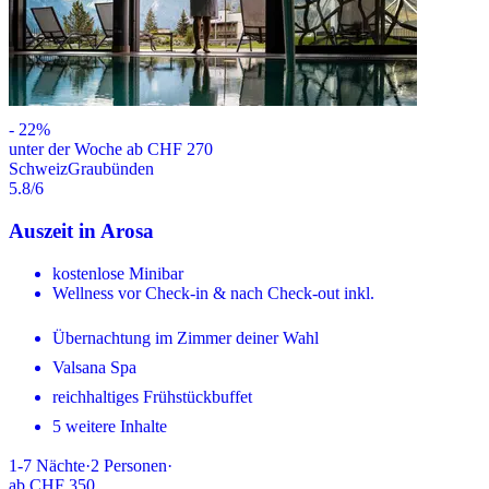
-
22
%
unter der Woche ab CHF 270
Schweiz
Graubünden
5.8
/6
Auszeit in Arosa
kostenlose Minibar
Wellness vor Check-in & nach Check-out inkl.
Übernachtung im Zimmer deiner Wahl
Valsana Spa
reichhaltiges Frühstückbuffet
5 weitere Inhalte
1-7
Nächte
·
2
Personen
·
ab
CHF 350