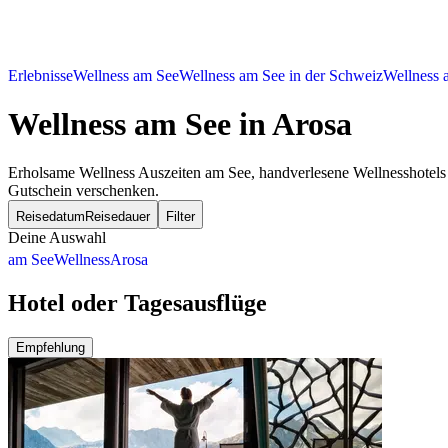
Erlebnisse
Wellness am See
Wellness am See in der Schweiz
Wellness 
Wellness am See
in Arosa
Erholsame Wellness Auszeiten am See, handverlesene Wellnesshotels 
Gutschein verschenken.
Reisedatum
Reisedauer
Filter
Deine Auswahl
am See
Wellness
Arosa
Hotel oder Tagesausflüge
Empfehlung