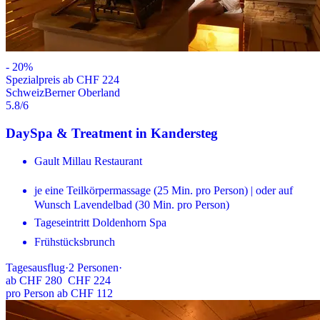
-
20
%
Spezialpreis ab CHF 224
Schweiz
Berner Oberland
5.8
/6
DaySpa & Treatment in Kandersteg
Gault Millau Restaurant
je eine Teilkörpermassage (25 Min. pro Person) | oder auf
Wunsch Lavendelbad (30 Min. pro Person)
Tageseintritt Doldenhorn Spa
Frühstücksbrunch
Tagesausflug
·
2
Personen
·
ab
CHF 280
CHF 224
pro Person ab CHF 112