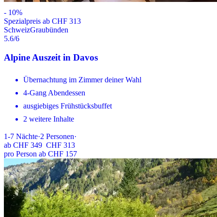
-
10
%
Spezialpreis ab CHF 313
Schweiz
Graubünden
5.6
/6
Alpine Auszeit in Davos
Übernachtung im Zimmer deiner Wahl
4-Gang Abendessen
ausgiebiges Frühstücksbuffet
2 weitere Inhalte
1-7
Nächte
·
2
Personen
·
ab
CHF 349
CHF 313
pro Person ab CHF 157