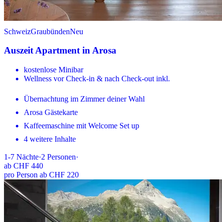
Schweiz
Graubünden
Neu
Auszeit Apartment in Arosa
kostenlose Minibar
Wellness vor Check-in & nach Check-out inkl.
Übernachtung im Zimmer deiner Wahl
Arosa Gästekarte
Kaffeemaschine mit Welcome Set up
4 weitere Inhalte
1-7
Nächte
·
2
Personen
·
ab
CHF 440
pro Person ab CHF 220