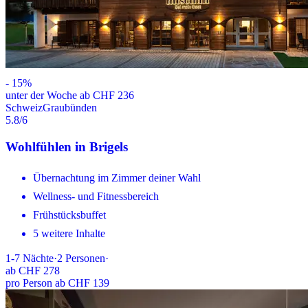
-
15
%
unter der Woche ab CHF 236
Schweiz
Graubünden
5.8
/6
Wohlfühlen in Brigels
Übernachtung im Zimmer deiner Wahl
Wellness- und Fitnessbereich
Frühstücksbuffet
5 weitere Inhalte
1-7
Nächte
·
2
Personen
·
ab
CHF 278
pro Person ab CHF 139