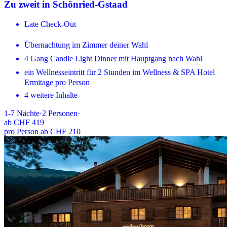
Zu zweit in Schönried-Gstaad
Late Check-Out
Übernachtung im Zimmer deiner Wahl
4 Gang Candle Light Dinner mit Hauptgang nach Wahl
ein Wellnesseintritt für 2 Stunden im Wellness & SPA Hotel
Ermitage pro Person
4 weitere Inhalte
1-7
Nächte
·
2
Personen
·
ab
CHF 419
pro Person ab CHF 210