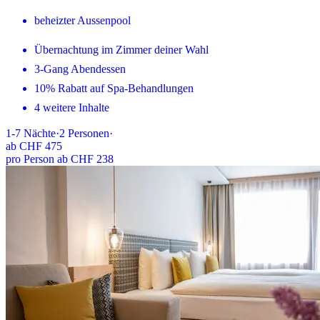
beheizter Aussenpool
Übernachtung im Zimmer deiner Wahl
3-Gang Abendessen
10% Rabatt auf Spa-Behandlungen
4 weitere Inhalte
1-7
Nächte
·
2
Personen
·
ab
CHF 475
pro Person ab CHF 238