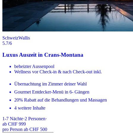
Schweiz
Wallis
5.7
/6
Luxus Auszeit in Crans-Montana
beheizter Aussenpool
Wellness vor Check-in & nach Check-out inkl.
Übernachtung im Zimmer deiner Wahl
Gourmet Entdecker-Menü in 6- Gängen
20% Rabatt auf die Behandlungen und Massagen
4 weitere Inhalte
1-7
Nächte
·
2
Personen
·
ab
CHF 999
pro Person ab CHF 500