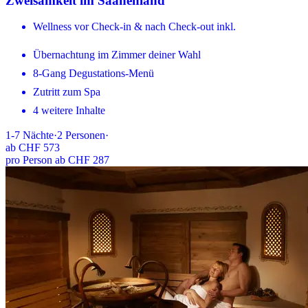
Zweisamkeit im Saanenland
Wellness vor Check-in & nach Check-out inkl.
Übernachtung im Zimmer deiner Wahl
8-Gang Degustations-Menü
Zutritt zum Spa
4 weitere Inhalte
1-7
Nächte
·
2
Personen
·
ab
CHF 573
pro Person ab CHF 287