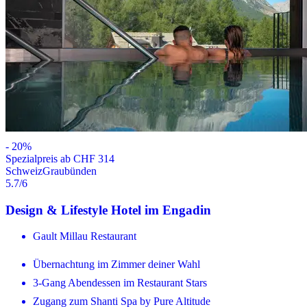
-
20
%
Spezialpreis ab CHF 314
Schweiz
Graubünden
5.7
/6
Design & Lifestyle Hotel im Engadin
Gault Millau Restaurant
Übernachtung im Zimmer deiner Wahl
3-Gang Abendessen im Restaurant Stars
Zugang zum Shanti Spa by Pure Altitude