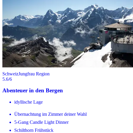
Schweiz
Jungfrau Region
5.6
/6
Abenteuer in den Bergen
idyllische Lage
Übernachtung im Zimmer deiner Wahl
5-Gang Candle Light Dinner
Schilthorn Frühstück