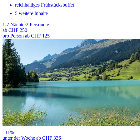
reichhaltiges Frühstücksbuffet
5 weitere Inhalte
1-7
Nächte
·
2
Personen
·
ab
CHF 250
pro Person ab CHF 125
-
11
%
unter der Woche ab CHF 336