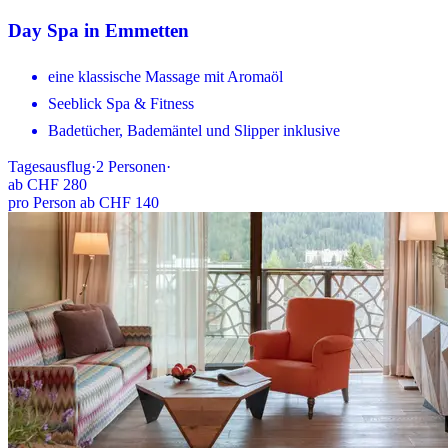
Day Spa in Emmetten
eine klassische Massage mit Aromaöl
Seeblick Spa & Fitness
Badetücher, Bademäntel und Slipper inklusive
Tagesausflug
·
2
Personen
·
ab
CHF 280
pro Person ab CHF 140