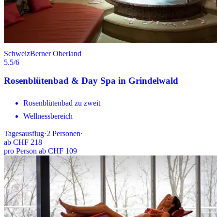
Schweiz
Berner Oberland
5.5
/6
Rosenblütenbad & Day Spa in Grindelwald
Rosenblütenbad zu zweit
Wellnessbereich
Tagesausflug
·
2
Personen
·
ab
CHF 218
pro Person ab CHF 109