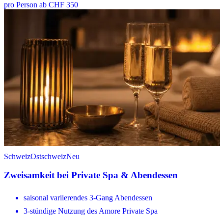
pro Person ab CHF 350
Schweiz
Ostschweiz
Neu
Zweisamkeit bei Private Spa & Abendessen
saisonal variierendes 3-Gang Abendessen
3-stündige Nutzung des Amore Private Spa