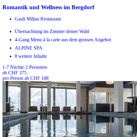
Romantik und Wellness im Bergdorf
Gault Millau Restaurant
Übernachtung im Zimmer deiner Wahl
4-Gang Menu à la carte aus dem grossen Angebot
ALPINE SPA
8 weitere Inhalte
1-7
Nächte
·
2
Personen
·
ab
CHF 375
pro Person ab CHF 188