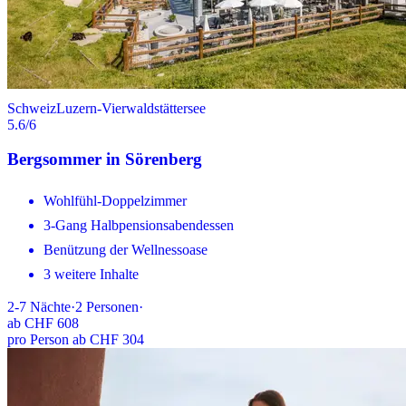
Schweiz
Luzern-Vierwaldstättersee
5.6
/6
Bergsommer in Sörenberg
Wohlfühl-Doppelzimmer
3-Gang Halbpensionsabendessen
Benützung der Wellnessoase
3 weitere Inhalte
2-7
Nächte
·
2
Personen
·
ab
CHF 608
pro Person ab CHF 304