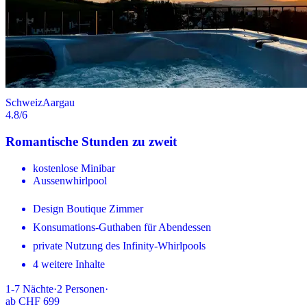
Schweiz
Aargau
4.8
/6
Romantische Stunden zu zweit
kostenlose Minibar
Aussenwhirlpool
Design Boutique Zimmer
Konsumations-Guthaben für Abendessen
private Nutzung des Infinity-Whirlpools
4 weitere Inhalte
1-7
Nächte
·
2
Personen
·
ab
CHF 699