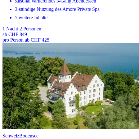
saisonal variierendes 3-Gang Abendessen
3-stündige Nutzung des Amore Private Spa
5 weitere Inhalte
1
Nacht
·
2
Personen
·
ab
CHF 849
pro Person ab CHF 425
Schweiz
Bodensee