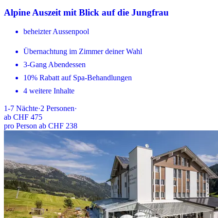
Alpine Auszeit mit Blick auf die Jungfrau
beheizter Aussenpool
Übernachtung im Zimmer deiner Wahl
3-Gang Abendessen
10% Rabatt auf Spa-Behandlungen
4 weitere Inhalte
1-7
Nächte
·
2
Personen
·
ab
CHF 475
pro Person ab CHF 238