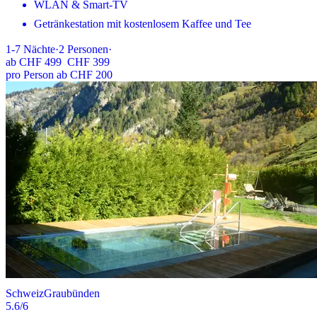
WLAN & Smart-TV
Getränkestation mit kostenlosem Kaffee und Tee
1-7
Nächte
·
2
Personen
·
ab
CHF 499
CHF 399
pro Person ab CHF 200
Schweiz
Graubünden
5.6
/6