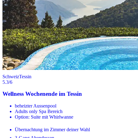
Schweiz
Tessin
5.3
/6
Wellness Wochenende im Tessin
beheizter Aussenpool
Adults only Spa Bereich
Option: Suite mit Whirlwanne
Übernachtung im Zimmer deiner Wahl
3-Gang Abendessen