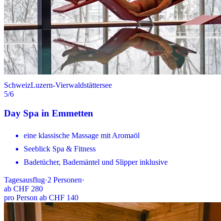
Schweiz
Luzern-Vierwaldstättersee
5
/6
Day Spa in Emmetten
eine klassische Massage mit Aromaöl
Seeblick Spa & Fitness
Badetücher, Bademäntel und Slipper inklusive
Tagesausflug
·
2
Personen
·
ab
CHF 280
pro Person ab CHF 140