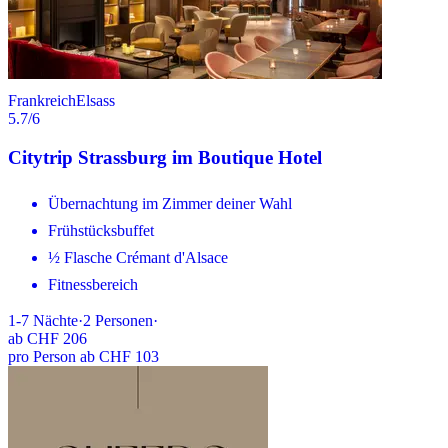
Frankreich
Elsass
5.7
/6
Citytrip Strassburg im Boutique Hotel
Übernachtung im Zimmer deiner Wahl
Frühstücksbuffet
½ Flasche Crémant d'Alsace
Fitnessbereich
1-7
Nächte
·
2
Personen
·
ab
CHF 206
pro Person ab CHF 103