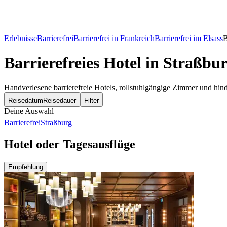
Erlebnisse
Barrierefrei
Barrierefrei in Frankreich
Barrierefrei im Elsass
B
Barrierefreies Hotel
in Straßbu
Handverlesene barrierefreie Hotels, rollstuhlgängige Zimmer und hin
Reisedatum
Reisedauer
Filter
Deine Auswahl
Barrierefrei
Straßburg
Hotel oder Tagesausflüge
Empfehlung