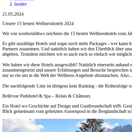
Insider
21.05.2024
Unsere 15 besten Wellnesshotels 2024
Wir von weekend4two zeichnen die 15 besten Wellnesshotels vom Jahr
Es gibt unzählige Hotels und sogar noch mehr Packages - wer kann 
Partnern zusammen. Und natürlich haben wir den Überblick über uns
abgeben. Trotzdem möchten wir es auch euch so einfach wie möglich 
Wie haben wir diese Hotels ausgewählt? Natürlich einerseits anhan
zusammengesetzt und unsere Erfahrungen und Besuche besprochen und 
nur so ein um in die Welt der Wellness-Angebote abzutauchen. Also..
Die nachfolgende Liste ist übrigens kein Ranking - die Reihenfolge ist 
Bellevue Parkhotel & Spa – Relais & Châteaux
Ein Hotel wo Geschichte auf Design und Gastfreundschaft trifft. Ge
Blick gemeinsam vom geheizten Aussenpool in die Berglandschaft s