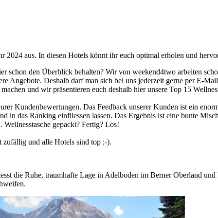
 2024 aus. In diesen Hotels könnt ihr euch optimal erholen und hervo
hier schon den Überblick behalten? Wir von weekend4two arbeiten sc
ere Angebote. Deshalb darf man sich bei uns jederzeit gerne per E-M
machen und wir präsentieren euch deshalb hier unsere Top 15 Wellnes
d eurer Kundenbewertungen. Das Feedback unserer Kunden ist ein enorm
in das Ranking einfliessen lassen. Das Ergebnis ist eine bunte Misch
.. Wellnesstasche gepackt? Fertig? Los!
zufällig und alle Hotels sind top ;-).
niesst die Ruhe, traumhafte Lage in Adelboden im Berner Oberland und
chweifen.