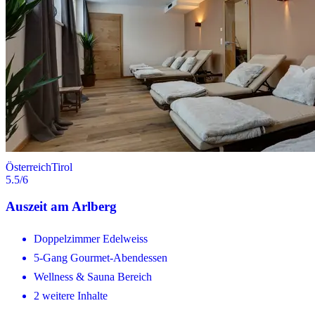
Österreich
Tirol
5.5
/6
Auszeit am Arlberg
Doppelzimmer Edelweiss
5-Gang Gourmet-Abendessen
Wellness & Sauna Bereich
2 weitere Inhalte