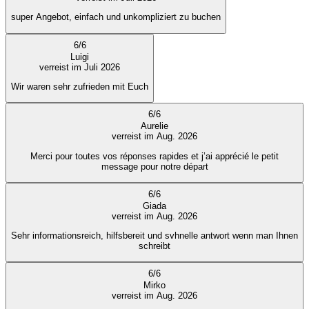
super Angebot, einfach und unkompliziert zu buchen
6
/
6
Luigi
verreist im Juli 2026
Wir waren sehr zufrieden mit Euch
6
/
6
Aurelie
verreist im Aug. 2026
Merci pour toutes vos réponses rapides et j’ai apprécié le petit
message pour notre départ
6
/
6
Giada
verreist im Aug. 2026
Sehr informationsreich, hilfsbereit und svhnelle antwort wenn man Ihnen
schreibt
6
/
6
Mirko
verreist im Aug. 2026