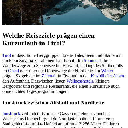
Welche Reiseziele prägen einen
Kurzurlaub in Tirol?
Tirol
umfasst hohe Berggruppen, breite Täler, Seen und Städte mit
direktem Zugang zur alpinen Landschaft. Im
Sommer
führen
Wanderwege zum Seebensee bei Ehrwald, entlang des Stuibenfalls
im
Ötztal
oder über die Höhenwege der Nordkette. Im
Winter
prägen Skigebiete im
Zillertal
, in Fiss und in den
Kitzbüheler Alpen
den Aufenthalt. Dazwischen liegen
Wellnesshotels
, kleinere
Bergdörfer und regionale Restaurants, die einen Kurzurlaub auch
ohne dichtes Tagesprogramm tragen.
Innsbruck zwischen Altstadt und Nordkette
Innsbruck
verbindet historische Gassen mit einem schnellen
Wechsel ins Hochgebirge. Die Nordkettenbahnen führen vom
Stadtgebiet bis auf das Hafelekar auf rund 2’256 Meter. Dadurch