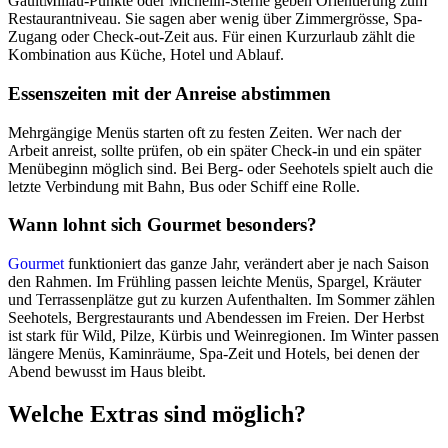
GaultMillau-Punkte oder Michelin-Sterne geben Orientierung zum
Restaurantniveau. Sie sagen aber wenig über Zimmergrösse, Spa-
Zugang oder Check-out-Zeit aus. Für einen Kurzurlaub zählt die
Kombination aus Küche, Hotel und Ablauf.
Essenszeiten mit der Anreise abstimmen
Mehrgängige Menüs starten oft zu festen Zeiten. Wer nach der
Arbeit anreist, sollte prüfen, ob ein später Check-in und ein später
Menübeginn möglich sind. Bei Berg- oder Seehotels spielt auch die
letzte Verbindung mit Bahn, Bus oder Schiff eine Rolle.
Wann lohnt sich Gourmet besonders?
Gourmet
funktioniert das ganze Jahr, verändert aber je nach Saison
den Rahmen. Im Frühling passen leichte Menüs, Spargel, Kräuter
und Terrassenplätze gut zu kurzen Aufenthalten. Im Sommer zählen
Seehotels, Bergrestaurants und Abendessen im Freien. Der Herbst
ist stark für Wild, Pilze, Kürbis und Weinregionen. Im Winter passen
längere Menüs, Kaminräume, Spa-Zeit und Hotels, bei denen der
Abend bewusst im Haus bleibt.
Welche Extras sind möglich?