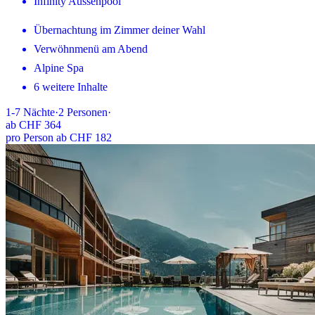
Infinity Aussenpool
Übernachtung im Zimmer deiner Wahl
Verwöhnmenü am Abend
Alpine Spa
6 weitere Inhalte
1-7
Nächte
·
2
Personen
·
ab
CHF 364
pro Person ab CHF 182