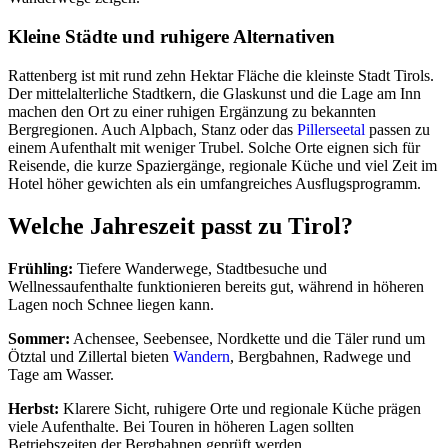
Kleine Städte und ruhigere Alternativen
Rattenberg ist mit rund zehn Hektar Fläche die kleinste Stadt Tirols.
Der mittelalterliche Stadtkern, die Glaskunst und die Lage am Inn
machen den Ort zu einer ruhigen Ergänzung zu bekannten
Bergregionen. Auch Alpbach, Stanz oder das
Pillerseetal
passen zu
einem Aufenthalt mit weniger Trubel. Solche Orte eignen sich für
Reisende, die kurze Spaziergänge, regionale Küche und viel Zeit im
Hotel höher gewichten als ein umfangreiches Ausflugsprogramm.
Welche Jahreszeit passt zu Tirol?
Frühling:
Tiefere Wanderwege, Stadtbesuche und
Wellnessaufenthalte funktionieren bereits gut, während in höheren
Lagen noch Schnee liegen kann.
Sommer:
Achensee, Seebensee, Nordkette und die Täler rund um
Ötztal und Zillertal bieten
Wandern
, Bergbahnen, Radwege und
Tage am Wasser.
Herbst:
Klarere Sicht, ruhigere Orte und regionale Küche prägen
viele Aufenthalte. Bei Touren in höheren Lagen sollten
Betriebszeiten der Bergbahnen geprüft werden.