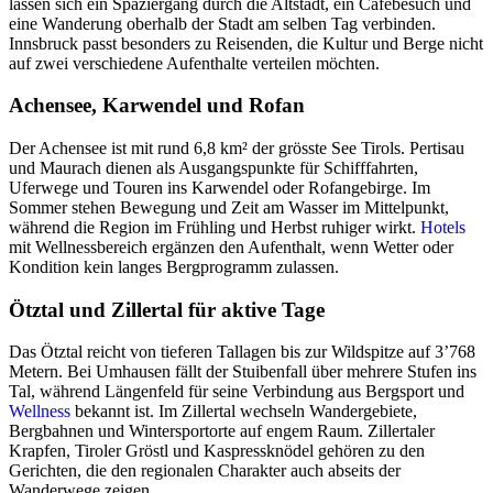
lassen sich ein Spaziergang durch die Altstadt, ein Cafébesuch und
eine Wanderung oberhalb der Stadt am selben Tag verbinden.
Innsbruck passt besonders zu Reisenden, die Kultur und Berge nicht
auf zwei verschiedene Aufenthalte verteilen möchten.
Achensee, Karwendel und Rofan
Der Achensee ist mit rund 6,8 km² der grösste See Tirols. Pertisau
und Maurach dienen als Ausgangspunkte für Schifffahrten,
Uferwege und Touren ins Karwendel oder Rofangebirge. Im
Sommer stehen Bewegung und Zeit am Wasser im Mittelpunkt,
während die Region im Frühling und Herbst ruhiger wirkt.
Hotels
mit Wellnessbereich ergänzen den Aufenthalt, wenn Wetter oder
Kondition kein langes Bergprogramm zulassen.
Ötztal und Zillertal für aktive Tage
Das Ötztal reicht von tieferen Tallagen bis zur Wildspitze auf 3’768
Metern. Bei Umhausen fällt der Stuibenfall über mehrere Stufen ins
Tal, während Längenfeld für seine Verbindung aus Bergsport und
Wellness
bekannt ist. Im Zillertal wechseln Wandergebiete,
Bergbahnen und Wintersportorte auf engem Raum. Zillertaler
Krapfen, Tiroler Gröstl und Kaspressknödel gehören zu den
Gerichten, die den regionalen Charakter auch abseits der
Wanderwege zeigen.