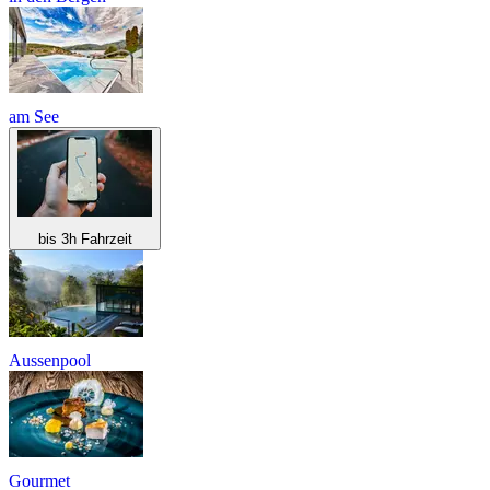
am See
bis 3h Fahrzeit
Aussenpool
Gourmet