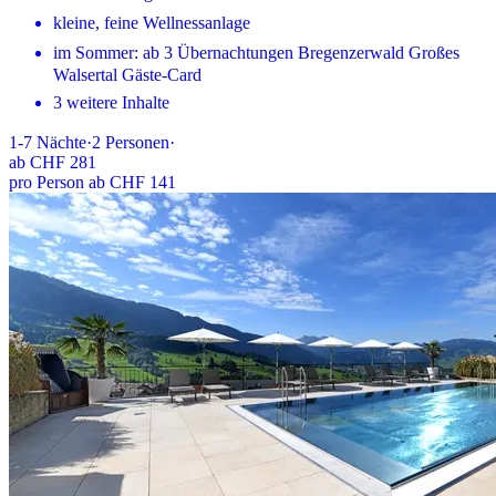
kleine, feine Wellnessanlage
im Sommer: ab 3 Übernachtungen Bregenzerwald Großes
Walsertal Gäste-Card
3 weitere Inhalte
1-7
Nächte
·
2
Personen
·
ab
CHF 281
pro Person ab CHF 141