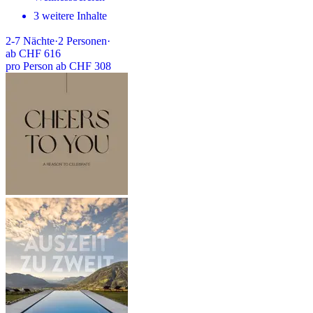
3 weitere Inhalte
2-7
Nächte
·
2
Personen
·
ab
CHF 616
pro Person ab CHF 308