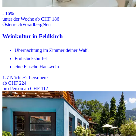
-
16
%
unter der Woche ab CHF 186
Österreich
Vorarlberg
Neu
Weinkultur in Feldkirch
Übernachtung im Zimmer deiner Wahl
Frühstücksbuffet
eine Flasche Hauswein
1-7
Nächte
·
2
Personen
·
ab
CHF 224
pro Person ab CHF 112