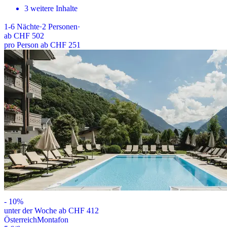
3 weitere Inhalte
1-6
Nächte
·
2
Personen
·
ab
CHF 502
pro Person ab CHF 251
-
10
%
unter der Woche ab CHF 412
Österreich
Montafon