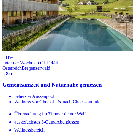
-
11
%
unter der Woche ab CHF 444
Österreich
Bregenzerwald
5.8
/6
Gemeinsamzeit und Naturnähe geniessen
beheizter Aussenpool
Wellness vor Check-in & nach Check-out inkl.
Übernachtung im Zimmer deiner Wahl
ausgefuchstes 3-Gang Abendessen
Wellnessbereich