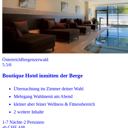
Österreich
Bregenzerwald
5.5
/6
Boutique Hotel inmitten der Berge
Übernachtung im Zimmer deiner Wahl
Mehrgang Wahlmenü am Abend
kleiner aber feiner Wellness & Fitnessbereich
2 weitere Inhalte
1-7
Nächte
·
2
Personen
·
ab
CHF 448