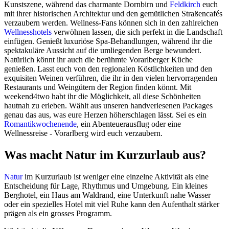
Kunstszene, während das charmante Dornbirn und
Feldkirch
euch
mit ihrer historischen Architektur und den gemütlichen Straßencafés
verzaubern werden. Wellness-Fans können sich in den zahlreichen
Wellnesshotels
verwöhnen lassen, die sich perfekt in die Landschaft
einfügen. Genießt luxuriöse Spa-Behandlungen, während ihr die
spektakuläre Aussicht auf die umliegenden Berge bewundert.
Natürlich könnt ihr auch die berühmte Vorarlberger Küche
genießen. Lasst euch von den regionalen Köstlichkeiten und den
exquisiten Weinen verführen, die ihr in den vielen hervorragenden
Restaurants und Weingütern der Region finden könnt. Mit
weekend4two habt ihr die Möglichkeit, all diese Schönheiten
hautnah zu erleben. Wählt aus unseren handverlesenen Packages
genau das aus, was eure Herzen höherschlagen lässt. Sei es ein
Romantikwochenende
, ein Abenteuerausflug oder eine
Wellnessreise - Vorarlberg wird euch verzaubern.
Was macht Natur im Kurzurlaub aus?
Natur
im Kurzurlaub ist weniger eine einzelne Aktivität als eine
Entscheidung für Lage, Rhythmus und Umgebung. Ein kleines
Berghotel, ein Haus am Waldrand, eine Unterkunft nahe Wasser
oder ein spezielles Hotel mit viel Ruhe kann den Aufenthalt stärker
prägen als ein grosses Programm.