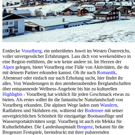
Entdecke
Vorarlberg
, ein unberührtes Juwel im Westen Österreichs,
voller unvergesslicher Erfahrungen. Lass dich von weekend4two in
eine Region entführen, die wie keine andere ist. Im Herzen der
Alpen
gelegen, bietet Vorarlberg eine Fülle von Aktivitäten, die du
mit deinem Partner erkunden kannst. Ob ihr nach
Romantik
,
Abenteuer oder einfach nur nach Erholung sucht, hier findet ihr
alles. Von Wanderungen in den atemberaubenden Berglandschaften
über entspannende Wellness-Angebote bis hin zu kulturellen
Highlights
- Vorarlberg hat wirklich für jeden Geschmack etwas zu
bieten. Als erstes solltet ihr die fantastische Naturlandschaft von
Vorarlberg erkunden. Die alpinen Wege laden zum
Wandern
,
Radfahren und Skifahren ein, während der
Bodensee
mit seiner
unvergleichlichen Schönheit für einzigartige Bootsausflüge und
Wassersportaktivitäten sorgt. Vorarlberg ist auch ein Mekka für
Kulturliebhaber. Die Landeshauptstadt
Bregenz
, bekannt für die
Bregenzer Festspiele, beeindruckt mit ihrer pulsierenden