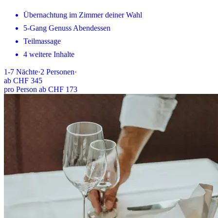
Übernachtung im Zimmer deiner Wahl
5-Gang Genuss Abendessen
Teilmassage
4 weitere Inhalte
1-7
Nächte
·
2
Personen
·
ab
CHF 345
pro Person ab CHF 173