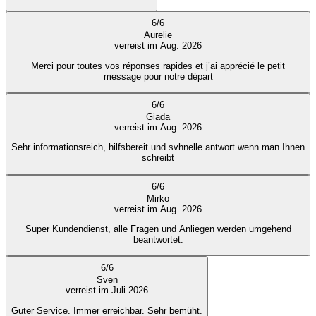
6
/
6
Aurelie
verreist im Aug. 2026
Merci pour toutes vos réponses rapides et j’ai apprécié le petit
message pour notre départ
6
/
6
Giada
verreist im Aug. 2026
Sehr informationsreich, hilfsbereit und svhnelle antwort wenn man Ihnen
schreibt
6
/
6
Mirko
verreist im Aug. 2026
Super Kundendienst, alle Fragen und Anliegen werden umgehend
beantwortet.
6
/
6
Sven
verreist im Juli 2026
Guter Service. Immer erreichbar. Sehr bemüht.