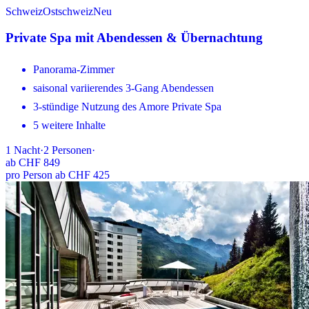
Schweiz
Ostschweiz
Neu
Private Spa mit Abendessen & Übernachtung
Panorama-Zimmer
saisonal variierendes 3-Gang Abendessen
3-stündige Nutzung des Amore Private Spa
5 weitere Inhalte
1
Nacht
·
2
Personen
·
ab
CHF 849
pro Person ab CHF 425