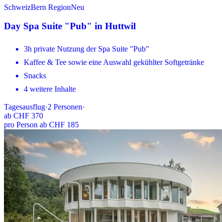
Schweiz
Bern Region
Neu
Day Spa Suite "Pub" in Huttwil
3h private Nutzung der Spa Suite "Pub"
Kaffee & Tee sowie eine Auswahl gekühlter Softgetränke
Snacks
4 weitere Inhalte
Tagesausflug
·
2
Personen
·
ab
CHF 370
pro Person ab CHF 185