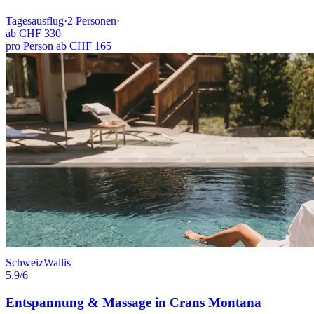
Tagesausflug
·
2
Personen
·
ab
CHF 330
pro Person ab CHF 165
Schweiz
Wallis
5.9
/6
Entspannung & Massage in Crans Montana