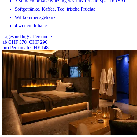
3 Stunden private Nutzung des Lux Private Spa "ROYAL"
Softgetränke, Kaffee, Tee, frische Früchte
Willkommensgetränk
4 weitere Inhalte
Tagesausflug
·
2
Personen
·
ab
CHF 370
CHF 296
pro Person ab CHF 148