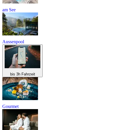
am See
Aussenpool
bis 3h Fahrzeit
Gourmet