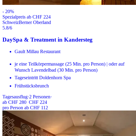
-
20
%
Spezialpreis ab CHF 224
Schweiz
Berner Oberland
5.8
/6
DaySpa & Treatment in Kandersteg
Gault Millau Restaurant
je eine Teilkörpermassage (25 Min. pro Person) | oder auf
Wunsch Lavendelbad (30 Min. pro Person)
Tageseintritt Doldenhorn Spa
Frühstücksbrunch
Tagesausflug
·
2
Personen
·
ab
CHF 280
CHF 224
pro Person ab CHF 112