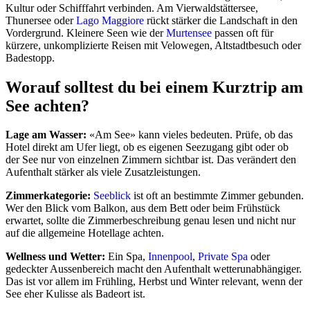
Kultur oder Schifffahrt verbinden. Am Vierwaldstättersee,
Thunersee oder
Lago Maggiore
rückt stärker die Landschaft in den
Vordergrund. Kleinere Seen wie der
Murtensee
passen oft für
kürzere, unkomplizierte Reisen mit Velowegen, Altstadtbesuch oder
Badestopp.
Worauf solltest du bei einem Kurztrip am
See achten?
Lage am Wasser:
«Am See» kann vieles bedeuten. Prüfe, ob das
Hotel direkt am Ufer liegt, ob es eigenen Seezugang gibt oder ob
der See nur von einzelnen Zimmern sichtbar ist. Das verändert den
Aufenthalt stärker als viele Zusatzleistungen.
Zimmerkategorie:
Seeblick
ist oft an bestimmte Zimmer gebunden.
Wer den Blick vom Balkon, aus dem Bett oder beim Frühstück
erwartet, sollte die Zimmerbeschreibung genau lesen und nicht nur
auf die allgemeine Hotellage achten.
Wellness und Wetter:
Ein Spa,
Innenpool
,
Private Spa
oder
gedeckter Aussenbereich macht den Aufenthalt wetterunabhängiger.
Das ist vor allem im Frühling, Herbst und Winter relevant, wenn der
See eher Kulisse als Badeort ist.