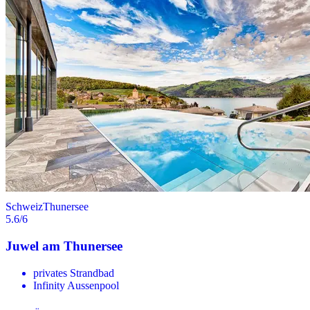
Schweiz
Thunersee
5.6
/6
Juwel am Thunersee
privates Strandbad
Infinity Aussenpool