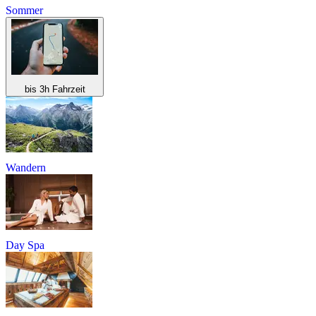
Sommer
bis 3h Fahrzeit
Wandern
Day Spa