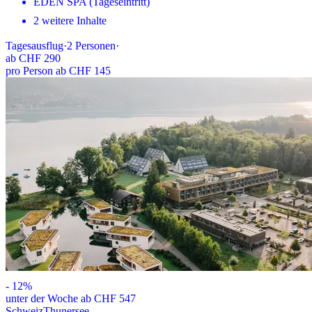
EDEN SPA (Tageseintritt)
2 weitere Inhalte
Tagesausflug
·
2
Personen
·
ab
CHF 290
pro Person ab CHF 145
-
12
%
unter der Woche ab CHF 547
Schweiz
Thunersee