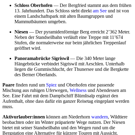
Schloss Oberhofen
— Der Bergfried stammt aus dem frühen
13. Jahrhundert. Das Schloss steht direkt
am See
und ist von
einem Landschaftspark mit alten Baumgruppen und
Mammutbäumen umgeben.
Niesen
— Der pyramidenförmige Berg erreicht 2’362 Meter.
Neben der Standseilbahn verläuft eine Treppe mit 11’674
Stufen, die normalerweise nur beim jährlichen Treppenlauf
geöffnet wird.
Panoramabrücke Sigriswil
— Die 340 Meter lange
Hängebrücke verbindet Sigriswil mit Aeschlen. Unterhalb
liegen die Gummischlucht, der Thunersee und die Bergkette
des Berner Oberlands.
Paare
finden rund um
Spiez
und Oberhofen eine passende
Mischung aus ruhigen Uferwegen,
Wellness
und Abendessen am
See. Eine Fahrt mit dem Dampfschiff Blümlisalp ergänzt den
Aufenthalt, ohne dass dafür ein ganzer Reisetag eingeplant werden
muss.
Aktivurlauber:innen
können am Niederhorn
wandern
, Wildtiere
beobachten oder im Winter präparierte Wege nutzen. Der Niesen
bietet mit seiner Standseilbahn und den Wegen rund um die
Bergstation eine Alternative für kürzere Touren mit Aussicht.