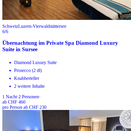
Schweiz
Luzern-Vierwaldstättersee
6
/6
Übernachtung im Private Spa Diamond Luxury
Suite in Sursee
Diamond Luxury Suite
Prosecco (2 dl)
Knabberteller
2 weitere Inhalte
1
Nacht
·
2
Personen
·
ab
CHF 460
pro Person ab CHF 230