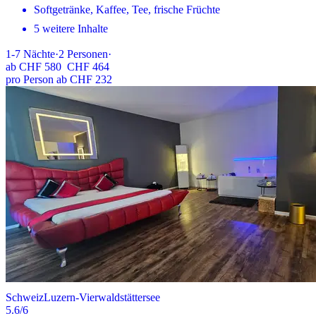
Softgetränke, Kaffee, Tee, frische Früchte
5 weitere Inhalte
1-7
Nächte
·
2
Personen
·
ab
CHF 580
CHF 464
pro Person ab CHF 232
Schweiz
Luzern-Vierwaldstättersee
5.6
/6