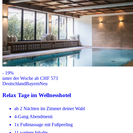
-
19
%
unter der Woche ab CHF 573
Deutschland
Bayern
Neu
Relax Tage im Wellnesshotel
ab 2 Nächten im Zimmer deiner Wahl
4-Gang Abendmenü
1x Fußmassage mit Fußpeeling
11 weitere Inhalte