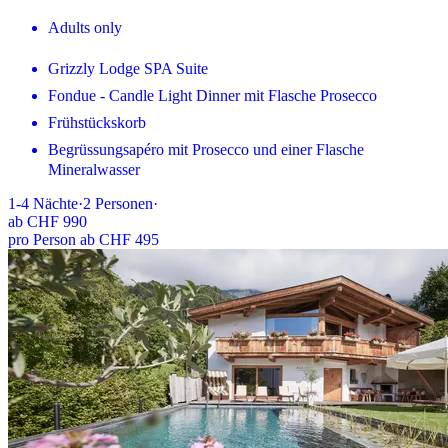
Adults only
Grizzly Lodge SPA Suite
Fondue - Candle Light Dinner mit Flasche Prosecco
Frühstückskorb
Begrüssungsapéro mit Prosecco und einer Flasche
Mineralwasser
1-4
Nächte
·
2
Personen
·
ab
CHF 990
pro Person ab CHF 495