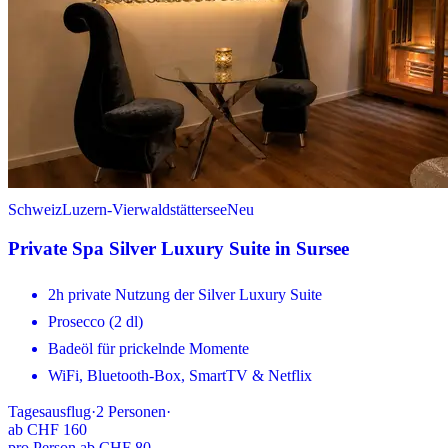
Schweiz
Luzern-Vierwaldstättersee
Neu
Private Spa Silver Luxury Suite in Sursee
2h private Nutzung der Silver Luxury Suite
Prosecco (2 dl)
Badeöl für prickelnde Momente
WiFi, Bluetooth-Box, SmartTV & Netflix
Tagesausflug
·
2
Personen
·
ab
CHF 160
pro Person ab CHF 80