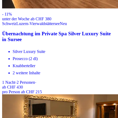
-
11
%
unter der Woche ab CHF 380
Schweiz
Luzern-Vierwaldstättersee
Neu
Übernachtung im Private Spa Silver Luxury Suite
in Sursee
Silver Luxury Suite
Prosecco (2 dl)
Knabberteller
2 weitere Inhalte
1
Nacht
·
2
Personen
·
ab
CHF 430
pro Person ab CHF 215