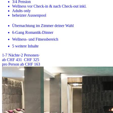
3/4 Pension
Wellness vor Check-in & nach Check-out inkl.
Adults only
beheizter Aussenpool
Übernachtung im Zimmer deiner Wahl
6-Gang Romantik-Dinner
Wellness- und Fitnessbereich
5 weitere Inhalte
1-7
Nächte
·
2
Personen
·
ab
CHF 431
CHF 325
pro Person ab CHF 163