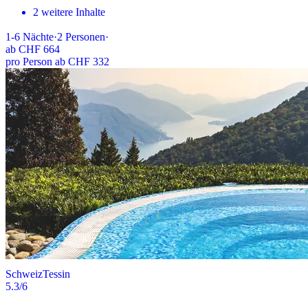
2 weitere Inhalte
1-6
Nächte
·
2
Personen
·
ab
CHF 664
pro Person ab CHF 332
Schweiz
Tessin
5.3
/6