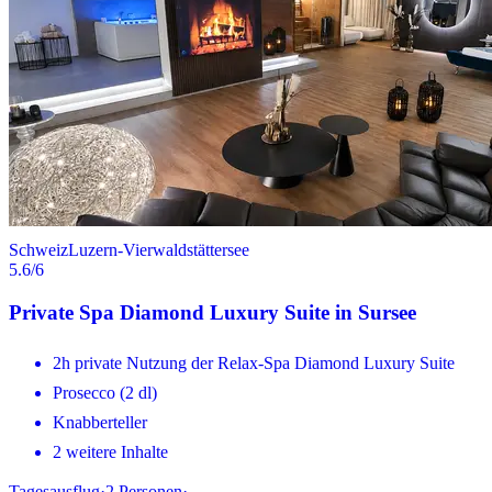
Schweiz
Luzern-Vierwaldstättersee
5.6
/6
Private Spa Diamond Luxury Suite in Sursee
2h private Nutzung der Relax-Spa Diamond Luxury Suite
Prosecco (2 dl)
Knabberteller
2 weitere Inhalte
Tagesausflug
·
2
Personen
·