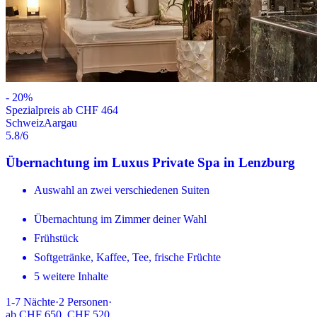
-
20
%
Spezialpreis ab CHF 464
Schweiz
Aargau
5.8
/6
Übernachtung im Luxus Private Spa in Lenzburg
Auswahl an zwei verschiedenen Suiten
Übernachtung im Zimmer deiner Wahl
Frühstück
Softgetränke, Kaffee, Tee, frische Früchte
5 weitere Inhalte
1-7
Nächte
·
2
Personen
·
ab
CHF 650
CHF 520