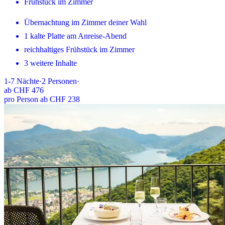
Frühstück im Zimmer
Übernachtung im Zimmer deiner Wahl
1 kalte Platte am Anreise-Abend
reichhaltiges Frühstück im Zimmer
3 weitere Inhalte
1-7
Nächte
·
2
Personen
·
ab
CHF 476
pro Person ab CHF 238