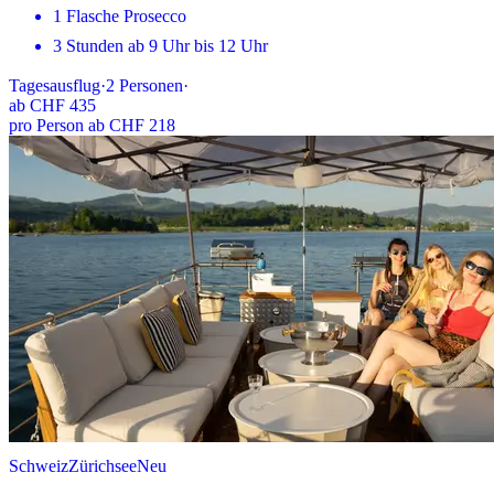
1 Flasche Prosecco
3 Stunden ab 9 Uhr bis 12 Uhr
Tagesausflug
·
2
Personen
·
ab
CHF 435
pro Person ab CHF 218
Schweiz
Zürichsee
Neu