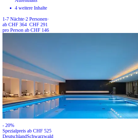
Aufenthalts
4 weitere Inhalte
1-7
Nächte
·
2
Personen
·
ab
CHF 364
CHF 291
pro Person ab CHF 146
-
20
%
Spezialpreis ab CHF 525
Deutschland
Schwarzwald