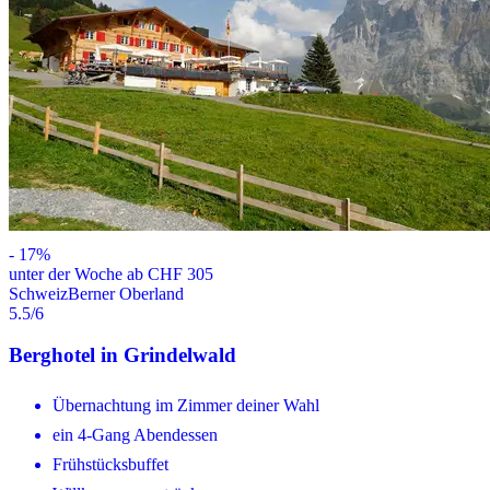
-
17
%
unter der Woche ab CHF 305
Schweiz
Berner Oberland
5.5
/6
Berghotel in Grindelwald
Übernachtung im Zimmer deiner Wahl
ein 4-Gang Abendessen
Frühstücksbuffet