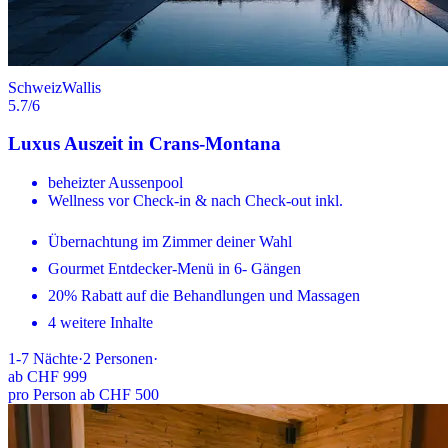
Schweiz
Wallis
5.7
/6
Luxus Auszeit in Crans-Montana
beheizter Aussenpool
Wellness vor Check-in & nach Check-out inkl.
Übernachtung im Zimmer deiner Wahl
Gourmet Entdecker-Menü in 6- Gängen
20% Rabatt auf die Behandlungen und Massagen
4 weitere Inhalte
1-7
Nächte
·
2
Personen
·
ab
CHF 999
pro Person ab CHF 500