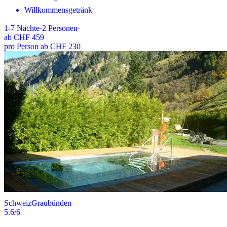
Willkommensgetränk
1-7
Nächte
·
2
Personen
·
ab
CHF 459
pro Person ab CHF 230
Schweiz
Graubünden
5.6
/6