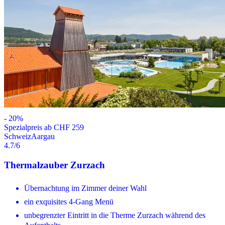
-
20
%
Spezialpreis ab CHF 259
Schweiz
Aargau
4.7
/6
Thermalzauber Zurzach
Übernachtung im Zimmer deiner Wahl
ein exquisites 4-Gang Menü
unbegrenzter Eintritt in die Therme Zurzach während des