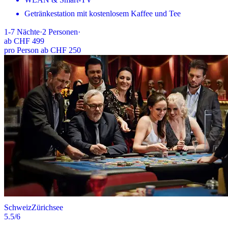
Getränkestation mit kostenlosem Kaffee und Tee
1-7
Nächte
·
2
Personen
·
ab
CHF 499
pro Person ab CHF 250
Schweiz
Zürichsee
5.5
/6