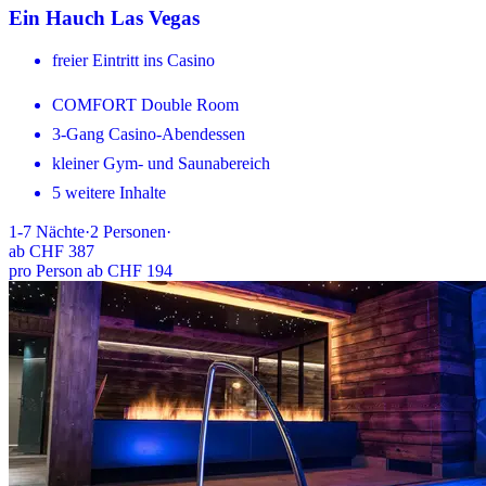
Ein Hauch Las Vegas
freier Eintritt ins Casino
COMFORT Double Room
3-Gang Casino-Abendessen
kleiner Gym- und Saunabereich
5 weitere Inhalte
1-7
Nächte
·
2
Personen
·
ab
CHF 387
pro Person ab CHF 194