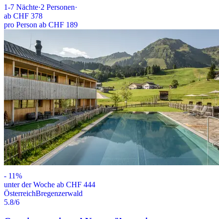
1-7
Nächte
·
2
Personen
·
ab
CHF 378
pro Person ab CHF 189
-
11
%
unter der Woche ab CHF 444
Österreich
Bregenzerwald
5.8
/6