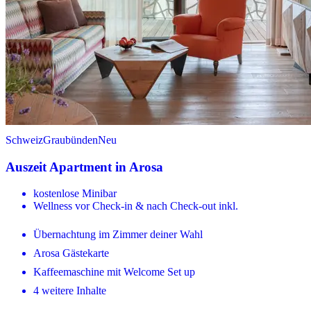
Schweiz
Graubünden
Neu
Auszeit Apartment in Arosa
kostenlose Minibar
Wellness vor Check-in & nach Check-out inkl.
Übernachtung im Zimmer deiner Wahl
Arosa Gästekarte
Kaffeemaschine mit Welcome Set up
4 weitere Inhalte