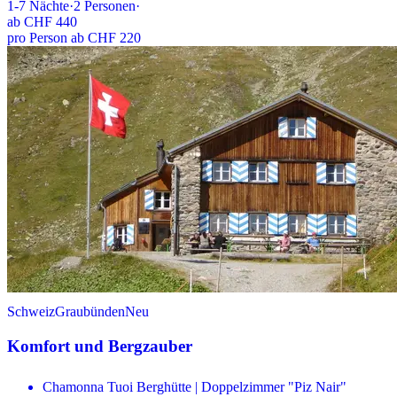
1-7
Nächte
·
2
Personen
·
ab
CHF 440
pro Person ab CHF 220
Schweiz
Graubünden
Neu
Komfort und Bergzauber
Chamonna Tuoi Berghütte | Doppelzimmer "Piz Nair"