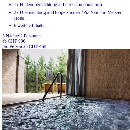
1x Hüttenübernachtung auf der Chamonna Tuoi
2x Übernachtung im Doppelzimmer "Piz Nair" im Meisser
Hotel
6 weitere Inhalte
3
Nächte
·
2
Personen
·
ab
CHF 936
pro Person ab CHF 468