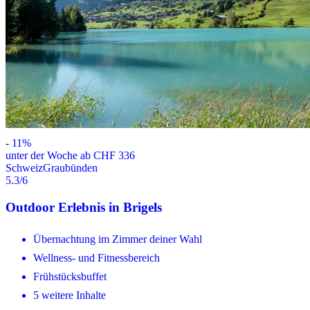
-
11
%
unter der Woche ab CHF 336
Schweiz
Graubünden
5.3
/6
Outdoor Erlebnis in Brigels
Übernachtung im Zimmer deiner Wahl
Wellness- und Fitnessbereich
Frühstücksbuffet
5 weitere Inhalte