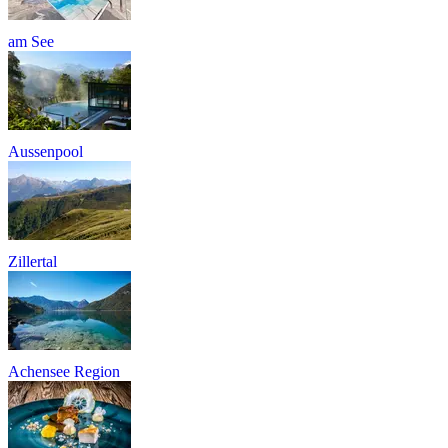
am See
Aussenpool
Zillertal
Achensee Region