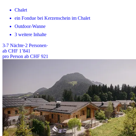
Chalet
ein Fondue bei Kerzenschein im Chalet
Outdoor-Wanne
3 weitere Inhalte
3-7
Nächte
·
2
Personen
·
ab
CHF 1’841
pro Person ab CHF 921