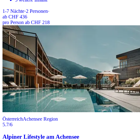
1-7
Nächte
·
2
Personen
·
ab
CHF 436
pro Person ab CHF 218
Österreich
Achensee Region
5.7
/6
Alpiner Lifestyle am Achensee