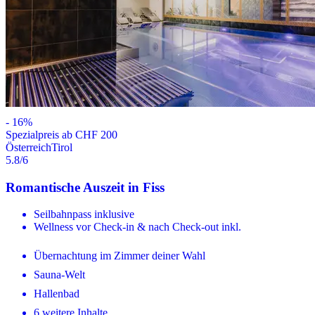
-
16
%
Spezialpreis ab CHF 200
Österreich
Tirol
5.8
/6
Romantische Auszeit in Fiss
Seilbahnpass inklusive
Wellness vor Check-in & nach Check-out inkl.
Übernachtung im Zimmer deiner Wahl
Sauna-Welt
Hallenbad
6 weitere Inhalte