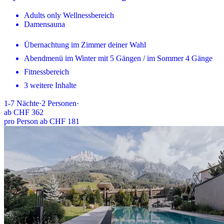
Adults only Wellnessbereich
Damensauna
Übernachtung im Zimmer deiner Wahl
Abendmenü im Winter mit 5 Gängen / im Sommer 4 Gänge
Fitnessbereich
3 weitere Inhalte
1-7
Nächte
·
2
Personen
·
ab
CHF 362
pro Person ab CHF 181