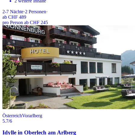
2 weitere Inhalte
2-7
Nächte
·
2
Personen
·
ab
CHF 489
pro Person ab CHF 245
Österreich
Vorarlberg
5.7
/6
Idylle in Oberlech am Arlberg