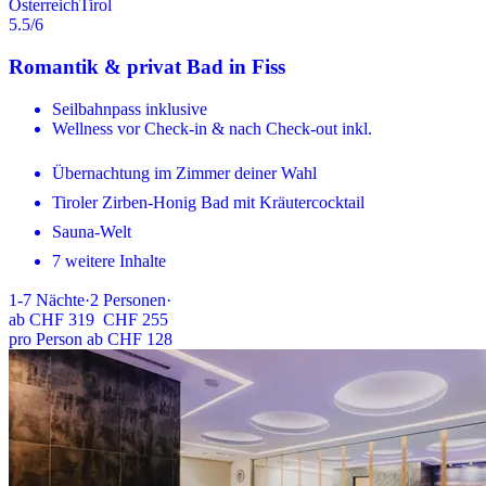
Österreich
Tirol
5.5
/6
Romantik & privat Bad in Fiss
Seilbahnpass inklusive
Wellness vor Check-in & nach Check-out inkl.
Übernachtung im Zimmer deiner Wahl
Tiroler Zirben-Honig Bad mit Kräutercocktail
Sauna-Welt
7 weitere Inhalte
1-7
Nächte
·
2
Personen
·
ab
CHF 319
CHF 255
pro Person ab CHF 128