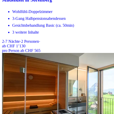
Wohlfühl-Doppelzimmer
3-Gang Halbpensionsabendessen
Gesichtsbehandlung Basic (ca. 50min)
3 weitere Inhalte
2-7
Nächte
·
2
Personen
·
ab
CHF 1’130
pro Person ab CHF 565