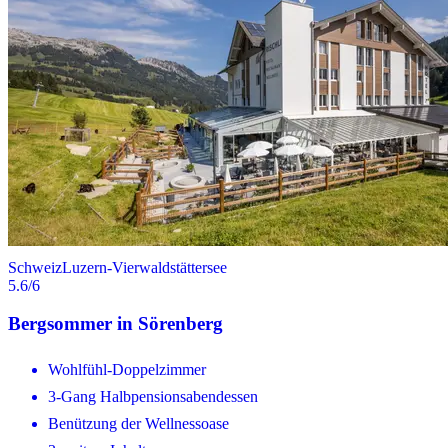
Schweiz
Luzern-Vierwaldstättersee
5.6
/6
Bergsommer in Sörenberg
Wohlfühl-Doppelzimmer
3-Gang Halbpensionsabendessen
Benützung der Wellnessoase