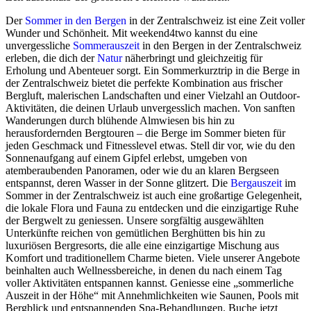
Der
Sommer in den Bergen
in der Zentralschweiz ist eine Zeit voller
Wunder und Schönheit. Mit weekend4two kannst du eine
unvergessliche
Sommerauszeit
in den Bergen in der Zentralschweiz
erleben, die dich der
Natur
näherbringt und gleichzeitig für
Erholung und Abenteuer sorgt. Ein Sommerkurztrip in die Berge in
der Zentralschweiz bietet die perfekte Kombination aus frischer
Bergluft, malerischen Landschaften und einer Vielzahl an Outdoor-
Aktivitäten, die deinen Urlaub unvergesslich machen. Von sanften
Wanderungen durch blühende Almwiesen bis hin zu
herausfordernden Bergtouren – die Berge im Sommer bieten für
jeden Geschmack und Fitnesslevel etwas. Stell dir vor, wie du den
Sonnenaufgang auf einem Gipfel erlebst, umgeben von
atemberaubenden Panoramen, oder wie du an klaren Bergseen
entspannst, deren Wasser in der Sonne glitzert. Die
Bergauszeit
im
Sommer in der Zentralschweiz ist auch eine großartige Gelegenheit,
die lokale Flora und Fauna zu entdecken und die einzigartige Ruhe
der Bergwelt zu geniessen. Unsere sorgfältig ausgewählten
Unterkünfte reichen von gemütlichen Berghütten bis hin zu
luxuriösen Bergresorts, die alle eine einzigartige Mischung aus
Komfort und traditionellem Charme bieten. Viele unserer Angebote
beinhalten auch Wellnessbereiche, in denen du nach einem Tag
voller Aktivitäten entspannen kannst. Geniesse eine „sommerliche
Auszeit in der Höhe“ mit Annehmlichkeiten wie Saunen, Pools mit
Bergblick und entspannenden Spa-Behandlungen. Buche jetzt