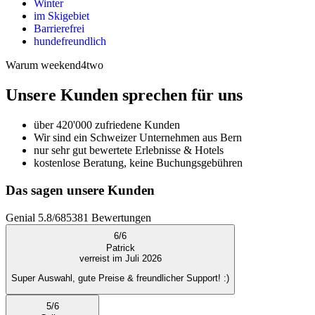
Winter
im Skigebiet
Barrierefrei
hundefreundlich
Warum weekend4two
Unsere Kunden sprechen für uns
über 420'000 zufriedene Kunden
Wir sind ein Schweizer Unternehmen aus Bern
nur sehr gut bewertete Erlebnisse & Hotels
kostenlose Beratung, keine Buchungsgebühren
Das sagen unsere Kunden
Genial
5.8
/
6
85381
Bewertungen
6
/
6
Patrick
verreist im Juli 2026
Super Auswahl, gute Preise & freundlicher Support! :)
5
/
6