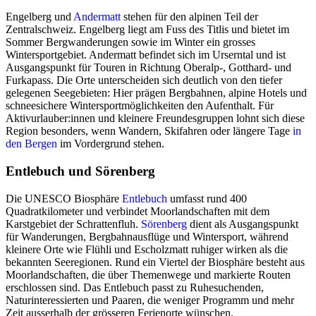
Engelberg und
Andermatt
stehen für den alpinen Teil der
Zentralschweiz. Engelberg liegt am Fuss des Titlis und bietet im
Sommer Bergwanderungen sowie im Winter ein grosses
Wintersportgebiet. Andermatt befindet sich im Urserntal und ist
Ausgangspunkt für Touren in Richtung Oberalp-, Gotthard- und
Furkapass. Die Orte unterscheiden sich deutlich von den tiefer
gelegenen Seegebieten: Hier prägen Bergbahnen, alpine Hotels und
schneesichere Wintersportmöglichkeiten den Aufenthalt. Für
Aktivurlauber:innen und kleinere Freundesgruppen lohnt sich diese
Region besonders, wenn Wandern, Skifahren oder längere Tage
in
den Bergen
im Vordergrund stehen.
Entlebuch und Sörenberg
Die UNESCO Biosphäre
Entlebuch
umfasst rund 400
Quadratkilometer und verbindet Moorlandschaften mit dem
Karstgebiet der Schrattenfluh.
Sörenberg
dient als Ausgangspunkt
für Wanderungen, Bergbahnausflüge und Wintersport, während
kleinere Orte wie Flühli und Escholzmatt ruhiger wirken als die
bekannten Seeregionen. Rund ein Viertel der Biosphäre besteht aus
Moorlandschaften, die über Themenwege und markierte Routen
erschlossen sind. Das Entlebuch passt zu Ruhesuchenden,
Naturinteressierten und Paaren, die weniger Programm und mehr
Zeit ausserhalb der grösseren Ferienorte wünschen.