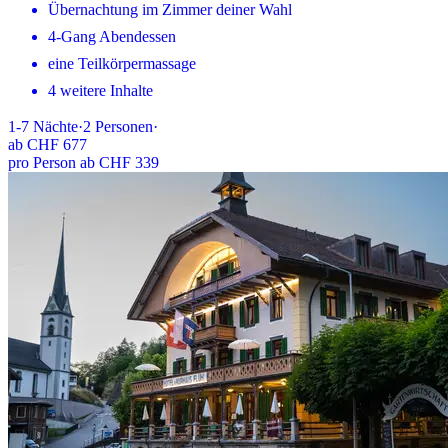
Übernachtung im Zimmer deiner Wahl
4-Gang Abendessen
eine Teilkörpermassage
4 weitere Inhalte
1-7
Nächte
·
2
Personen
·
ab
CHF 677
pro Person ab CHF 339