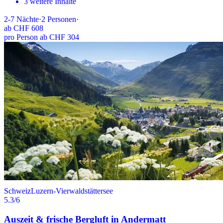
3 weitere Inhalte
2-7
Nächte
·
2
Personen
·
ab
CHF 608
pro Person ab CHF 304
Schweiz
Luzern-Vierwaldstättersee
5.3
/6
Auszeit & frische Bergluft in Andermatt