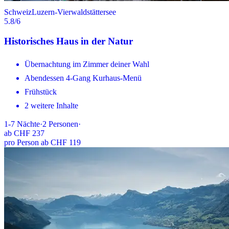
Schweiz
Luzern-Vierwaldstättersee
5.8
/6
Historisches Haus in der Natur
Übernachtung im Zimmer deiner Wahl
Abendessen 4-Gang Kurhaus-Menü
Frühstück
2 weitere Inhalte
1-7
Nächte
·
2
Personen
·
ab
CHF 237
pro Person ab CHF 119