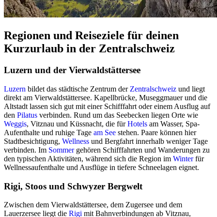
Regionen und Reiseziele für deinen
Kurzurlaub in der Zentralschweiz
Luzern und der Vierwaldstättersee
Luzern
bildet das städtische Zentrum der
Zentralschweiz
und liegt
direkt am Vierwaldstättersee. Kapellbrücke, Museggmauer und die
Altstadt lassen sich gut mit einer Schifffahrt oder einem Ausflug auf
den
Pilatus
verbinden. Rund um das Seebecken liegen Orte wie
Weggis
, Vitznau und Küssnacht, die für
Hotels
am Wasser, Spa-
Aufenthalte und ruhige Tage
am See
stehen. Paare können hier
Stadtbesichtigung,
Wellness
und Bergfahrt innerhalb weniger Tage
verbinden. Im
Sommer
gehören Schifffahrten und Wanderungen zu
den typischen Aktivitäten, während sich die Region im
Winter
für
Wellnessaufenthalte und Ausflüge in tiefere Schneelagen eignet.
Rigi, Stoos und Schwyzer Bergwelt
Zwischen dem Vierwaldstättersee, dem Zugersee und dem
Lauerzersee liegt die
Rigi
mit Bahnverbindungen ab Vitznau,