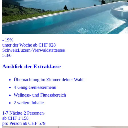
-
19
%
unter der Woche ab CHF 928
Schweiz
Luzern-Vierwaldstättersee
5.3
/6
Ausblick der Extraklasse
Übernachtung im Zimmer deiner Wahl
4-Gang Geniessermenü
Wellness- und Fitnessbereich
2 weitere Inhalte
1-7
Nächte
·
2
Personen
·
ab
CHF 1’158
pro Person ab CHF 579