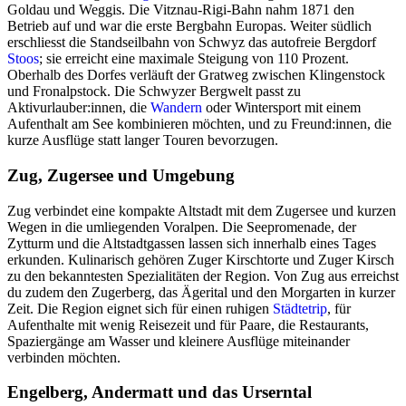
Goldau und Weggis. Die Vitznau-Rigi-Bahn nahm 1871 den
Betrieb auf und war die erste Bergbahn Europas. Weiter südlich
erschliesst die Standseilbahn von Schwyz das autofreie Bergdorf
Stoos
; sie erreicht eine maximale Steigung von 110 Prozent.
Oberhalb des Dorfes verläuft der Gratweg zwischen Klingenstock
und Fronalpstock. Die Schwyzer Bergwelt passt zu
Aktivurlauber:innen, die
Wandern
oder Wintersport mit einem
Aufenthalt am See kombinieren möchten, und zu Freund:innen, die
kurze Ausflüge statt langer Touren bevorzugen.
Zug, Zugersee und Umgebung
Zug verbindet eine kompakte Altstadt mit dem Zugersee und kurzen
Wegen in die umliegenden Voralpen. Die Seepromenade, der
Zytturm und die Altstadtgassen lassen sich innerhalb eines Tages
erkunden. Kulinarisch gehören Zuger Kirschtorte und Zuger Kirsch
zu den bekanntesten Spezialitäten der Region. Von Zug aus erreichst
du zudem den Zugerberg, das Ägerital und den Morgarten in kurzer
Zeit. Die Region eignet sich für einen ruhigen
Städtetrip
, für
Aufenthalte mit wenig Reisezeit und für Paare, die Restaurants,
Spaziergänge am Wasser und kleinere Ausflüge miteinander
verbinden möchten.
Engelberg, Andermatt und das Urserntal