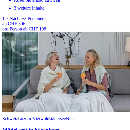
Rosenblütenbad zu zweit
3 weitere Inhalte
1-7
Nächte
·
2
Personen
·
ab
CHF 396
pro Person ab CHF 198
Schweiz
Luzern-Vierwaldstättersee
Neu
Mädelszeit in Sörenberg