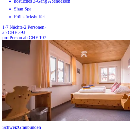
köstliches 3-Gang Abendessen
Shan Spa
Frühstücksbuffet
1-7
Nächte
·
2
Personen
·
ab
CHF 393
pro Person ab CHF 197
Schweiz
Graubünden