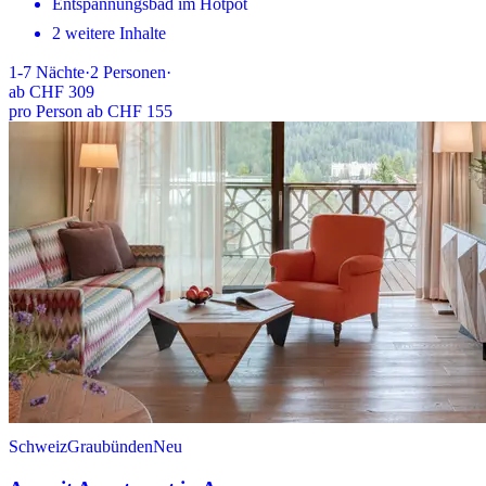
Entspannungsbad im Hotpot
2 weitere Inhalte
1-7
Nächte
·
2
Personen
·
ab
CHF 309
pro Person ab CHF 155
Schweiz
Graubünden
Neu