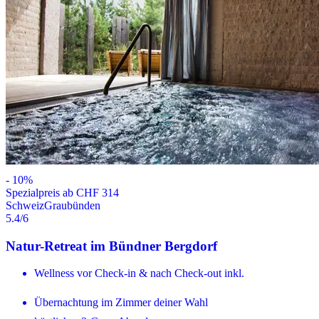
-
10
%
Spezialpreis ab CHF 314
Schweiz
Graubünden
5.4
/6
Natur-Retreat im Bündner Bergdorf
Wellness vor Check-in & nach Check-out inkl.
Übernachtung im Zimmer deiner Wahl