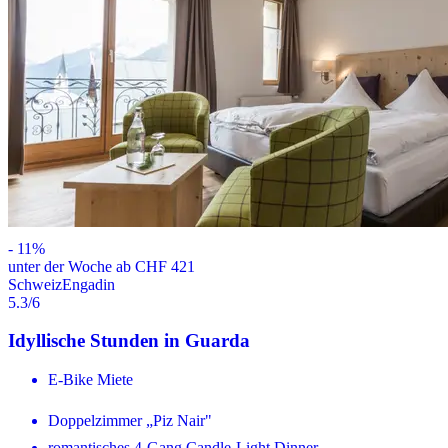
-
11
%
unter der Woche ab CHF 421
Schweiz
Engadin
5.3
/6
Idyllische Stunden in Guarda
E-Bike Miete
Doppelzimmer „Piz Nair"
romantisches 4-Gang Candle-Light Dinner