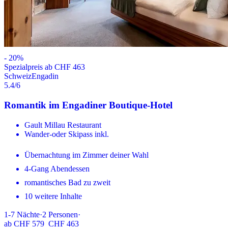
-
20
%
Spezialpreis ab CHF 463
Schweiz
Engadin
5.4
/6
Romantik im Engadiner Boutique-Hotel
Gault Millau Restaurant
Wander-oder Skipass inkl.
Übernachtung im Zimmer deiner Wahl
4-Gang Abendessen
romantisches Bad zu zweit
10 weitere Inhalte
1-7
Nächte
·
2
Personen
·
ab
CHF 579
CHF 463