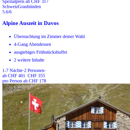
Spezialpreis ab CHF 317
Schweiz
Graubünden
5.6
/6
Alpine Auszeit in Davos
Übernachtung im Zimmer deiner Wahl
4-Gang Abendessen
ausgiebiges Frühstücksbuffet
2 weitere Inhalte
1-7
Nächte
·
2
Personen
·
ab
CHF 401
CHF 355
pro Person ab CHF 178