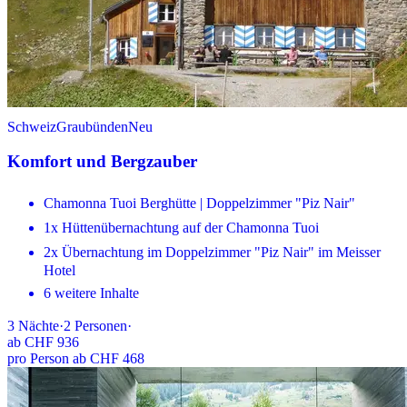
Schweiz
Graubünden
Neu
Komfort und Bergzauber
Chamonna Tuoi Berghütte | Doppelzimmer "Piz Nair"
1x Hüttenübernachtung auf der Chamonna Tuoi
2x Übernachtung im Doppelzimmer "Piz Nair" im Meisser
Hotel
6 weitere Inhalte
3
Nächte
·
2
Personen
·
ab
CHF 936
pro Person ab CHF 468