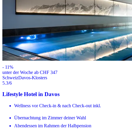
-
11
%
unter der Woche ab CHF 347
Schweiz
Davos-Klosters
5.3
/6
Lifestyle Hotel in Davos
Wellness vor Check-in & nach Check-out inkl.
Übernachtung im Zimmer deiner Wahl
Abendessen im Rahmen der Halbpension