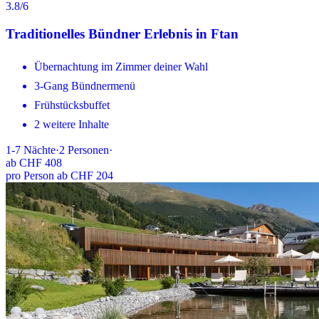
3.8
/6
Traditionelles Bündner Erlebnis in Ftan
Übernachtung im Zimmer deiner Wahl
3-Gang Bündnermenü
Frühstücksbuffet
2 weitere Inhalte
1-7
Nächte
·
2
Personen
·
ab
CHF 408
pro Person ab CHF 204