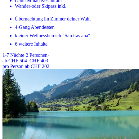
Gault Millau Restaurant
Wander-oder Skipass inkl.
Übernachtung im Zimmer deiner Wahl
4-Gang Abendessen
kleiner Wellnessbereich "San tras aua"
6 weitere Inhalte
1-7
Nächte
·
2
Personen
·
ab
CHF 504
CHF 403
pro Person ab CHF 202