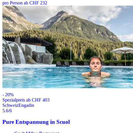
pro Person ab CHF 232
-
20
%
Spezialpreis ab CHF 403
Schweiz
Engadin
5.6
/6
Pure Entspannung in Scuol