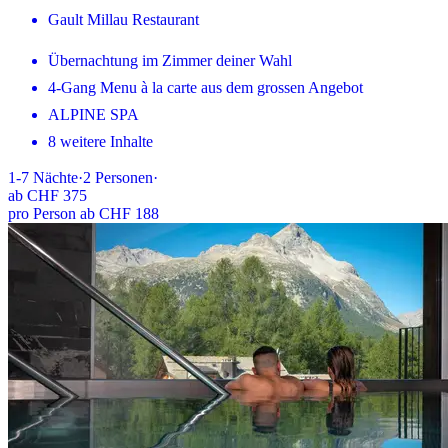
Gault Millau Restaurant
Übernachtung im Zimmer deiner Wahl
4-Gang Menu à la carte aus dem grossen Angebot
ALPINE SPA
8 weitere Inhalte
1-7
Nächte
·
2
Personen
·
ab
CHF 375
pro Person ab CHF 188