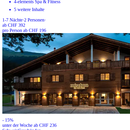
4-elements Spa & Fitness
5 weitere Inhalte
1-7
Nächte
·
2
Personen
·
ab
CHF 392
pro Person ab CHF 196
-
15
%
unter der Woche ab CHF 236