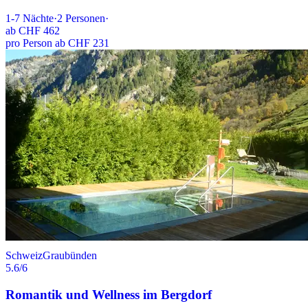
1-7
Nächte
·
2
Personen
·
ab
CHF 462
pro Person ab CHF 231
Schweiz
Graubünden
5.6
/6
Romantik und Wellness im Bergdorf