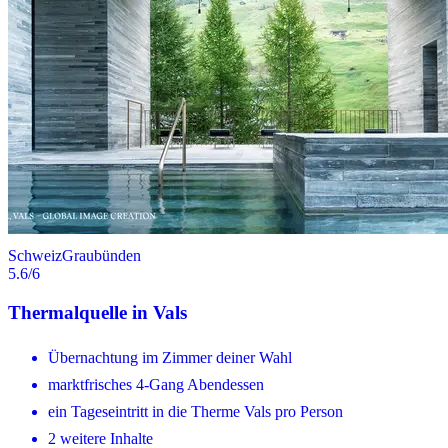
Schweiz
Graubünden
5.6
/6
Thermalquelle in Vals
Übernachtung im Zimmer deiner Wahl
marktfrisches 4-Gang Abendessen
ein Tageseintritt in die Therme Vals pro Person
2 weitere Inhalte