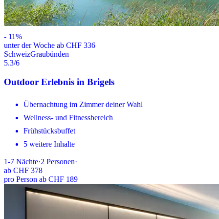
-
11
%
unter der Woche ab CHF 336
Schweiz
Graubünden
5.3
/6
Outdoor Erlebnis in Brigels
Übernachtung im Zimmer deiner Wahl
Wellness- und Fitnessbereich
Frühstücksbuffet
5 weitere Inhalte
1-7
Nächte
·
2
Personen
·
ab
CHF 378
pro Person ab CHF 189