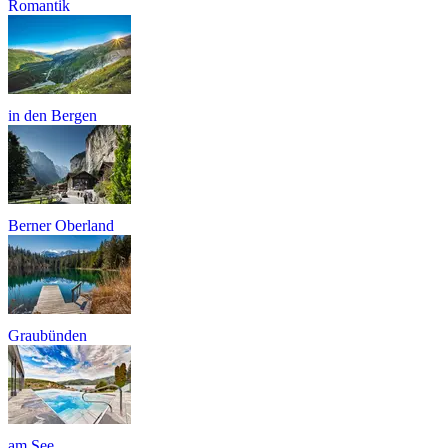
Romantik
in den Bergen
Berner Oberland
Graubünden
am See