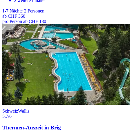
2 weitere Inhalte
1-7
Nächte
·
2
Personen
·
ab
CHF 360
pro Person ab CHF 180
Schweiz
Wallis
5.7
/6
Thermen-Auszeit in Brig