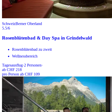
Schweiz
Berner Oberland
5.5
/6
Rosenblütenbad & Day Spa in Grindelwald
Rosenblütenbad zu zweit
Wellnessbereich
Tagesausflug
·
2
Personen
·
ab
CHF 218
pro Person ab CHF 109