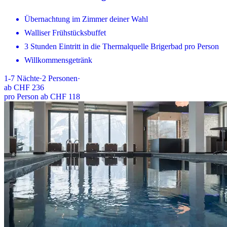
Übernachtung im Zimmer deiner Wahl
Walliser Frühstücksbuffet
3 Stunden Eintritt in die Thermalquelle Brigerbad pro Person
Willkommensgetränk
1-7
Nächte
·
2
Personen
·
ab
CHF 236
pro Person ab CHF 118