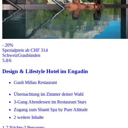
-
20
%
Spezialpreis ab CHF 314
Schweiz
Graubünden
5.8
/6
Design & Lifestyle Hotel im Engadin
Gault Millau Restaurant
Übernachtung im Zimmer deiner Wahl
3-Gang Abendessen im Restaurant Stars
Zugang zum Shanti Spa by Pure Altitude
2 weitere Inhalte
1-7
Nächte
·
2
Personen
·