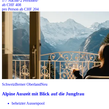
1-7
Nächte
·
2
Personen
·
ab
CHF 408
pro Person ab CHF 204
Schweiz
Berner Oberland
Neu
Alpine Auszeit mit Blick auf die Jungfrau
beheizter Aussenpool