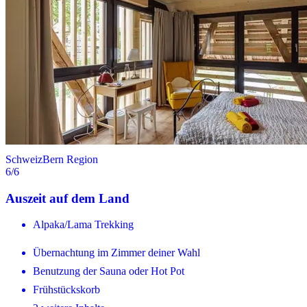
Schweiz
Bern Region
6
/6
Auszeit auf dem Land
Alpaka/Lama Trekking
Übernachtung im Zimmer deiner Wahl
Benutzung der Sauna oder Hot Pot
Frühstückskorb