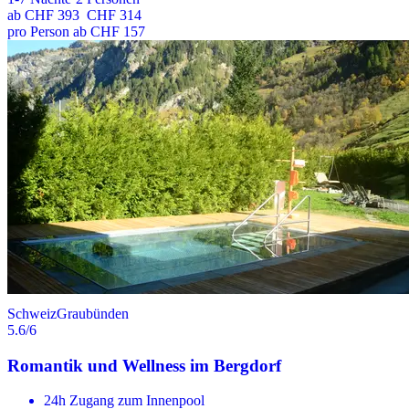
ab
CHF 393
CHF 314
pro Person ab CHF 157
Schweiz
Graubünden
5.6
/6
Romantik und Wellness im Bergdorf
24h Zugang zum Innenpool