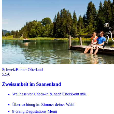
Schweiz
Berner Oberland
5.5
/6
Zweisamkeit im Saanenland
Wellness vor Check-in & nach Check-out inkl.
Übernachtung im Zimmer deiner Wahl
8-Gang Degustations-Menü