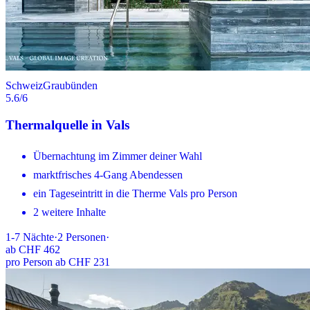
Schweiz
Graubünden
5.6
/6
Thermalquelle in Vals
Übernachtung im Zimmer deiner Wahl
marktfrisches 4-Gang Abendessen
ein Tageseintritt in die Therme Vals pro Person
2 weitere Inhalte
1-7
Nächte
·
2
Personen
·
ab
CHF 462
pro Person ab CHF 231