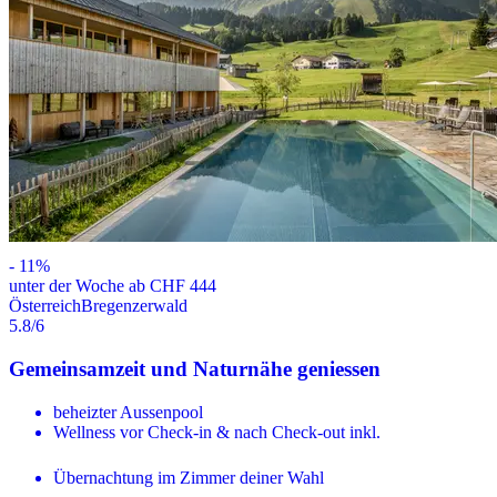
-
11
%
unter der Woche ab CHF 444
Österreich
Bregenzerwald
5.8
/6
Gemeinsamzeit und Naturnähe geniessen
beheizter Aussenpool
Wellness vor Check-in & nach Check-out inkl.
Übernachtung im Zimmer deiner Wahl