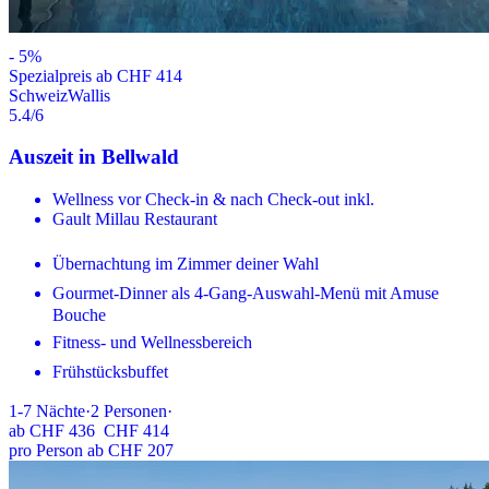
-
5
%
Spezialpreis ab CHF 414
Schweiz
Wallis
5.4
/6
Auszeit in Bellwald
Wellness vor Check-in & nach Check-out inkl.
Gault Millau Restaurant
Übernachtung im Zimmer deiner Wahl
Gourmet-Dinner als 4-Gang-Auswahl-Menü mit Amuse
Bouche
Fitness- und Wellnessbereich
Frühstücksbuffet
1-7
Nächte
·
2
Personen
·
ab
CHF 436
CHF 414
pro Person ab CHF 207