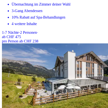
Übernachtung im Zimmer deiner Wahl
3-Gang Abendessen
10% Rabatt auf Spa-Behandlungen
4 weitere Inhalte
1-7
Nächte
·
2
Personen
·
ab
CHF 475
pro Person ab CHF 238