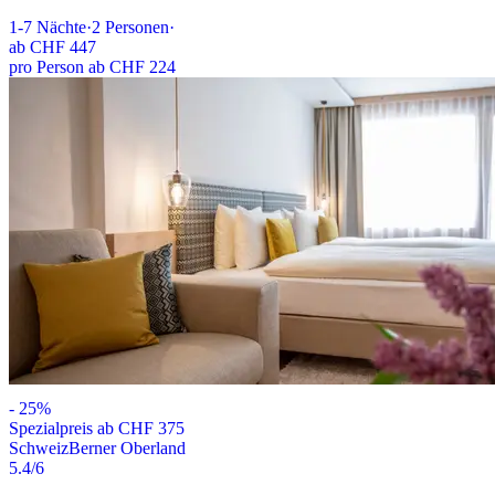
1-7
Nächte
·
2
Personen
·
ab
CHF 447
pro Person ab CHF 224
-
25
%
Spezialpreis ab CHF 375
Schweiz
Berner Oberland
5.4
/6