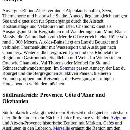
Auvergne-Rhône-Alpes verbindet Alpenlandschaften, Seen,
Thermenorte und historische Städte. Annecy liegt am gleichnamigen
See und eignet sich für Spaziergänge durch die Altstadt,
Bootsausflüge und Velotouren am Ufer. Chamonix dient als
Ausgangspunkt für Bergbahnen und Wanderungen am Mont-Blanc-
Massiv; die Zahnradbahn zum Mer de Glace erreicht eine Höhe von
rund 1’900 Metern. Aix-les-Bains liegt am Lac du Bourget und
verbindet Thermenkultur mit Wassersport und Ausflügen nach
Chambéry. Weiter südlich ergänzen
Lyon
und das Rhônetal die
Region um Gastronomie, Stadtleben und Wein. Im Winter stehen
Orte wie Chamonix, Val Thorens oder Méribel für Ski und
Schneeschuhwanderungen. Im
Sommer
passen Annecy, der Lac du
Bourget und die Bergregionen zu aktiven Paaren, kleineren
Freundesgruppen und Reisenden, die Bewegung mit ruhigen
Hotelabenden verbinden möchten.
Südfrankreich: Provence, Côte d’Azur und
Okzitanien
Südfrankreich verlangt meist mehr Reisezeit und eignet sich deshalb
eher für drei oder mehr Nächte. In der Provence verbinden
Avignon
und Aix-en-Provence historische Zentren mit Märkten, Cafés und
Ausflügen in den Luberon.
Marseille
ergänzt die Region um den