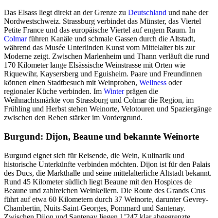
Das Elsass liegt direkt an der Grenze zu
Deutschland
und nahe der
Nordwestschweiz. Strassburg verbindet das Münster, das Viertel
Petite France und das europäische Viertel auf engem Raum. In
Colmar
führen Kanäle und schmale Gassen durch die Altstadt,
während das Musée Unterlinden Kunst vom Mittelalter bis zur
Moderne zeigt. Zwischen Marlenheim und Thann verläuft die rund
170 Kilometer lange Elsässische Weinstrasse mit Orten wie
Riquewihr, Kaysersberg und Eguisheim. Paare und Freundinnen
können einen Stadtbesuch mit Weinproben,
Wellness
oder
regionaler Küche verbinden. Im
Winter
prägen die
Weihnachtsmärkte von Strassburg und Colmar die Region, im
Frühling und Herbst stehen Weinorte, Velotouren und Spaziergänge
zwischen den Reben stärker im Vordergrund.
Burgund: Dijon, Beaune und bekannte Weinorte
Burgund eignet sich für Reisende, die Wein, Kulinarik und
historische Unterkünfte verbinden möchten. Dijon ist für den Palais
des Ducs, die Markthalle und seine mittelalterliche Altstadt bekannt.
Rund 45 Kilometer südlich liegt Beaune mit den Hospices de
Beaune und zahlreichen Weinkellern. Die Route des Grands Crus
führt auf etwa 60 Kilometern durch 37 Weinorte, darunter Gevrey-
Chambertin, Nuits-Saint-Georges, Pommard und Santenay.
Zwischen Dijon und Santenay liegen 1’247 klar abgegrenzte