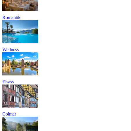
Romantik
Wellness
Elsass
Colmar