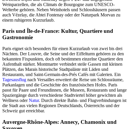
Weinparzellen, die als Climats de Bourgogne zum UNESCO-
Welterbe gehören. Neben Weinhotels und Schlosshäusern passen
auch Vézelay, die Abtei Fontenay oder der Naturpark Morvan zu
einem ruhigeren Kurzurlaub.
Paris und Île-de-France: Kultur, Quartiere und
Gastronomie
Paris eignet sich besonders für einen Kurzurlaub von zwei bis drei
Nächten. Der Louvre, die Seine und der Eiffelturm gehören zu den
bekannten Fixpunkten, doch oft bestimmen einzelne Quartiere den
Aufenthalt stärker. Montmartre verbindet steile Gassen mit kleinen
Plätzen, das Marais historische Stadtpaläste mit Läden und
Restaurants, und Saint-Germain-des-Prés Cafés mit Galerien. Ein
Tagesausflug
nach Versailles erweitert die Reise um Schlossräume,
Parkanlagen und die Geschichte des französischen Hofes. Paris
passt für Paare und Freundinnen, die Museen, Restaurants und lange
Spaziergänge durch verschiedene Stadtviertel höher gewichten als
Wellness oder
Natur
. Durch direkte Bahn- und Flugverbindungen ist
die Stadt aus vielen Regionen Deutschlands, Österreichs und der
Schweiz gut erreichbar.
Auvergne-Rhône-Alpes: Annecy, Chamonix und
Savoyen