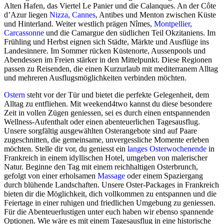
Alten Hafen, das Viertel Le Panier und die Calanques. An der Côte
d’Azur liegen
Nizza
,
Cannes
, Antibes und Menton zwischen Küste
und Hinterland. Weiter westlich prägen Nîmes,
Montpellier
,
Carcassonne
und die Camargue den südlichen Teil Okzitaniens. Im
Frühling und Herbst eignen sich Städte, Märkte und Ausflüge ins
Landesinnere. Im Sommer rücken Küstenorte, Aussenpools und
Abendessen im Freien stärker in den Mittelpunkt. Diese Regionen
passen zu Reisenden, die einen Kurzurlaub mit mediterranem Alltag
und mehreren Ausflugsmöglichkeiten verbinden möchten.
Ostern
steht vor der Tür und bietet die perfekte Gelegenheit, dem
Alltag zu entfliehen. Mit weekend4two kannst du diese besondere
Zeit in vollen Zügen geniessen, sei es durch einen entspannenden
Wellness-Aufenthalt oder einen abenteuerlichen Tagesausflug.
Unsere sorgfältig ausgewählten Osterangebote sind auf Paare
zugeschnitten, die gemeinsame, unvergessliche Momente erleben
möchten. Stelle dir vor, du geniesst ein
langes Osterwochenende
in
Frankreich in einem idyllischen Hotel, umgeben von malerischer
Natur. Beginne den Tag mit einem reichhaltigen Osterbrunch,
gefolgt von einer erholsamen
Massage
oder einem Spaziergang
durch blühende Landschaften. Unsere Oster-Packages in Frankreich
bieten dir die Möglichkeit, dich vollkommen zu entspannen und die
Feiertage in einer ruhigen und friedlichen Umgebung zu geniessen.
Für die Abenteuerlustigen unter euch haben wir ebenso spannende
Optionen. Wie wäre es mit einem Tagesausflug in eine historische