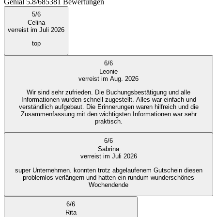
Genial
5.8
/
6
85381
Bewertungen
5
/
6
Celina
verreist im Juli 2026
top
6
/
6
Leonie
verreist im Aug. 2026
Wir sind sehr zufrieden. Die Buchungsbestätigung und alle
Informationen wurden schnell zugestellt. Alles war einfach und
verständlich aufgebaut. Die Erinnerungen waren hilfreich und die
Zusammenfassung mit den wichtigsten Informationen war sehr
praktisch.
6
/
6
Sabrina
verreist im Juli 2026
super Unternehmen. konnten trotz abgelaufenem Gutschein diesen
problemlos verlängern und hatten ein rundum wunderschönes
Wochendende
6
/
6
Rita