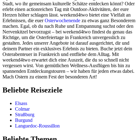
Stadt, wo ihr gemeinsam kulturelle Schätze entdecken könnt? Oder
erlebt einen actionreichen Tag mit Outdoor-Aktivitäten, der eure
Herzen höher schlagen lässt. weekend4two bietet eine Vielfalt an
Erlebnissen, die euer
Osterwochenende
zu etwas ganz Besonderem
machen. Egal, ob du nach Ruhe und Entspannung suchst oder den
Nervenkitzel bevorzugst – bei weekend4two findest du genau das
Richtige, um die Osterfeiertage in Frankreich unvergesslich zu
gestalten. Jedes unserer Angebote ist darauf ausgerichtet, dir und
deinem Partner ein exklusives Erlebnis zu bieten. Buche jetzt dein
Osterabenteuer in Frankreich und entfliehe dem Alltag. Mit
weekend4two erwartet dich eine Auszeit, die du so schnell nicht
vergessen wirst. Von gemütlichen Wellness-Ausflügen bis hin zu
spannenden Entdeckungstouren – wir haben für jeden etwas dabei.
Mach Ostern zu einem Fest der besonderen Art!
Beliebte Reiseziele
Elsass
Colmar
Straßburg
Burgund
Languedoc-Roussillon
Beliebte Themen