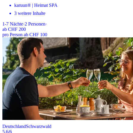
karuun® | Heimat SPA
3 weitere Inhalte
1-7
Nächte
·
2
Personen
·
ab
CHF 200
pro Person ab CHF 100
Deutschland
Schwarzwald
5.6
/6