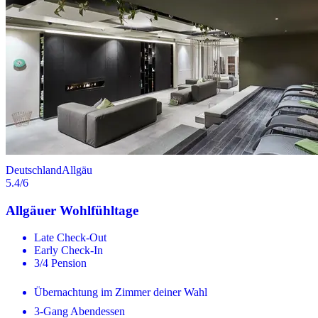
Deutschland
Allgäu
5.4
/6
Allgäuer Wohlfühltage
Late Check-Out
Early Check-In
3/4 Pension
Übernachtung im Zimmer deiner Wahl
3-Gang Abendessen