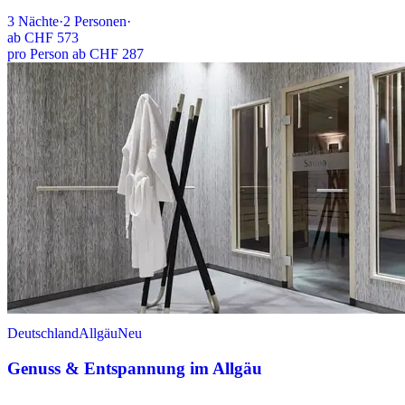
3
Nächte
·
2
Personen
·
ab
CHF 573
pro Person ab CHF 287
Deutschland
Allgäu
Neu
Genuss & Entspannung im Allgäu