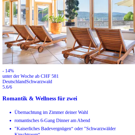
-
14
%
unter der Woche ab CHF 581
Deutschland
Schwarzwald
5.6
/6
Romantik & Wellness für zwei
Übernachtung im Zimmer deiner Wahl
romantisches 6-Gang Dinner am Abend
"Kaiserliches Badevergnügen“ oder "Schwarzwälder
Kirschtraum“