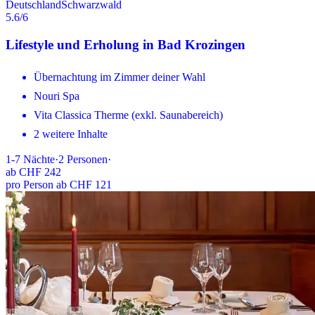
Deutschland
Schwarzwald
5.6
/6
Lifestyle und Erholung in Bad Krozingen
Übernachtung im Zimmer deiner Wahl
Nouri Spa
Vita Classica Therme (exkl. Saunabereich)
2 weitere Inhalte
1-7
Nächte
·
2
Personen
·
ab
CHF 242
pro Person ab CHF 121