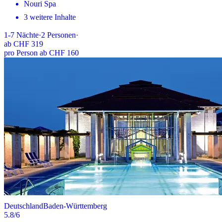
Nouri Spa
3 weitere Inhalte
1-7
Nächte
·
2
Personen
·
ab
CHF 319
pro Person ab CHF 160
Deutschland
Baden-Württemberg
5.8
/6