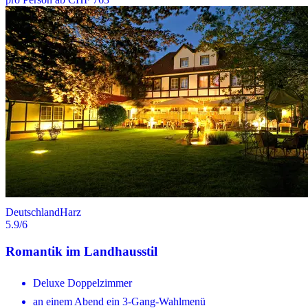
Deutschland
Harz
5.9
/6
Romantik im Landhausstil
Deluxe Doppelzimmer
an einem Abend ein 3-Gang-Wahlmenü