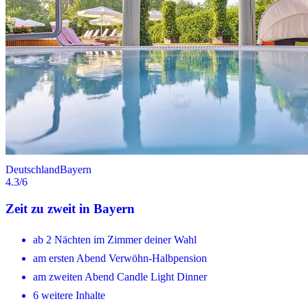
Deutschland
Bayern
4.3
/6
Zeit zu zweit in Bayern
ab 2 Nächten im Zimmer deiner Wahl
am ersten Abend Verwöhn-Halbpension
am zweiten Abend Candle Light Dinner
6 weitere Inhalte