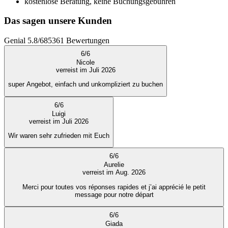
kostenlose Beratung, keine Buchungsgebühren
Das sagen unsere Kunden
Genial
5.8
/
6
85361
Bewertungen
6
/
6
Nicole
verreist im Juli 2026
super Angebot, einfach und unkompliziert zu buchen
6
/
6
Luigi
verreist im Juli 2026
Wir waren sehr zufrieden mit Euch
6
/
6
Aurelie
verreist im Aug. 2026
Merci pour toutes vos réponses rapides et j’ai apprécié le petit
message pour notre départ
6
/
6
Giada