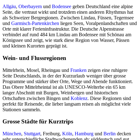
Allgäu
,
Oberbayern
und
Bodensee
geben Deutschland eine alpine
Seite, die vertraut wirkt und trotzdem einen anderen Rhythmus hat
als Schweizer Bergregionen. Zwischen Lindau, Füssen, Tegernsee
und
Garmisch-Partenkirchen
liegen Seen, Voralpenlandschaften und
Orte mit klarer Ferieninfrastruktur. Die Deutsche Alpenstrasse
verbindet auf rund 484 km Lindau am Bodensee mit Schönau am
Königssee und zeigt, wie stark diese Region von Wasser, Pässen
und kleinen Kurorten geprägt ist.
Wein- und Flussregionen
Mittelrhein, Mosel, Rheingau und
Franken
zeigen eine ruhigere
Seite Deutschlands, in der der Kurzurlaub weniger über grosse
Programme und stärker über Orte, Wege und Abende funktioniert.
Das Obere Mittelrheintal ist als UNESCO-Welterbe ein 65 km
langer Abschnitt mit Burgen, Weinbergen und historischen
Ortschaften zwischen Bingen und
Koblenz
. Diese Regionen sind
perfekt für Reisende, die lieber langsam reisen als möglichst viele
Stationen sammeln.
Grosse Städte für Kurztrips
München
,
Stuttgart
, Freiburg,
Köln
,
Hamburg
und
Berlin
decken
sehr unterschiedliche Stadtwochenenden ab: süddeutsch und gut