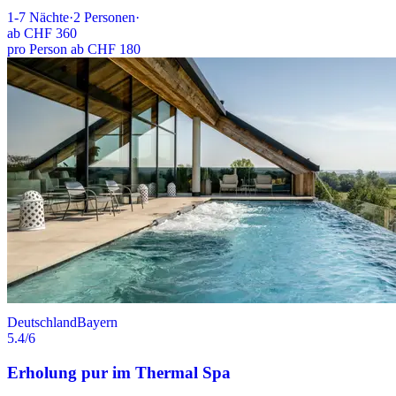
1-7
Nächte
·
2
Personen
·
ab
CHF 360
pro Person ab CHF 180
Deutschland
Bayern
5.4
/6
Erholung pur im Thermal Spa