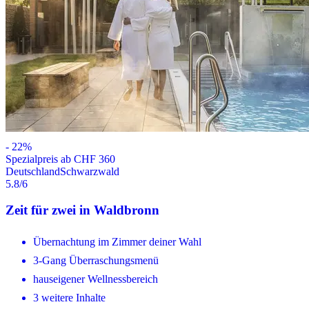
-
22
%
Spezialpreis ab CHF 360
Deutschland
Schwarzwald
5.8
/6
Zeit für zwei in Waldbronn
Übernachtung im Zimmer deiner Wahl
3-Gang Überraschungsmenü
hauseigener Wellnessbereich
3 weitere Inhalte