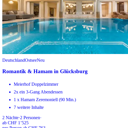
Deutschland
Ostsee
Neu
Romantik & Hamam in Glücksburg
Meierhof Doppelzimmer
2x ein 3-Gang Abendessen
1 x Hamam Zeremoniell (90 Min.)
7 weitere Inhalte
2
Nächte
·
2
Personen
·
ab
CHF 1’525
pro Person ab CHF 763