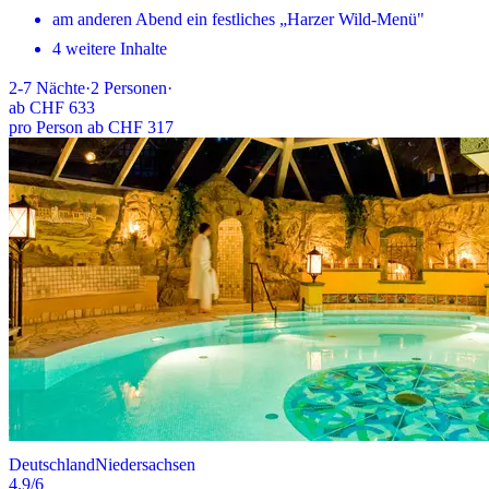
am anderen Abend ein festliches „Harzer Wild-Menü"
4 weitere Inhalte
2-7
Nächte
·
2
Personen
·
ab
CHF 633
pro Person ab CHF 317
Deutschland
Niedersachsen
4.9
/6