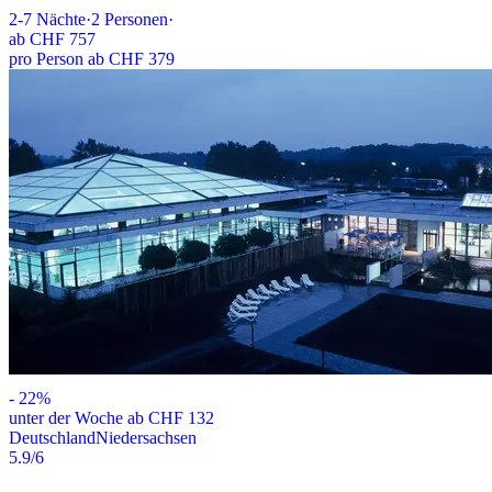
2-7
Nächte
·
2
Personen
·
ab
CHF 757
pro Person ab CHF 379
-
22
%
unter der Woche ab CHF 132
Deutschland
Niedersachsen
5.9
/6