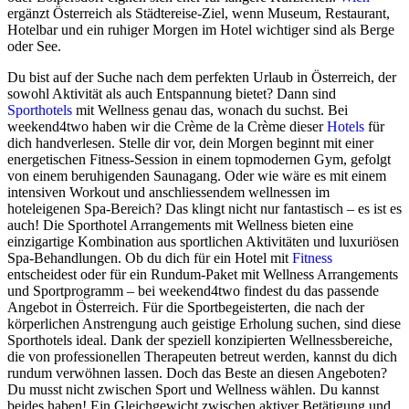
ergänzt Österreich als Städtereise-Ziel, wenn Museum, Restaurant,
Hotelbar und ein ruhiger Morgen im Hotel wichtiger sind als Berge
oder See.
Du bist auf der Suche nach dem perfekten Urlaub in Österreich, der
sowohl Aktivität als auch Entspannung bietet? Dann sind
Sporthotels
mit Wellness genau das, wonach du suchst. Bei
weekend4two haben wir die Crème de la Crème dieser
Hotels
für
dich handverlesen. Stelle dir vor, dein Morgen beginnt mit einer
energetischen Fitness-Session in einem topmodernen Gym, gefolgt
von einem beruhigenden Saunagang. Oder wie wäre es mit einem
intensiven Workout und anschliessendem wellnessen im
hoteleigenen Spa-Bereich? Das klingt nicht nur fantastisch – es ist es
auch! Die Sporthotel Arrangements mit Wellness bieten eine
einzigartige Kombination aus sportlichen Aktivitäten und luxuriösen
Spa-Behandlungen. Ob du dich für ein Hotel mit
Fitness
entscheidest oder für ein Rundum-Paket mit Wellness Arrangements
und Sportprogramm – bei weekend4two findest du das passende
Angebot in Österreich. Für die Sportbegeisterten, die nach der
körperlichen Anstrengung auch geistige Erholung suchen, sind diese
Sporthotels ideal. Dank der speziell konzipierten Wellnessbereiche,
die von professionellen Therapeuten betreut werden, kannst du dich
rundum verwöhnen lassen. Doch das Beste an diesen Angeboten?
Du musst nicht zwischen Sport und Wellness wählen. Du kannst
beides haben! Ein Gleichgewicht zwischen aktiver Betätigung und