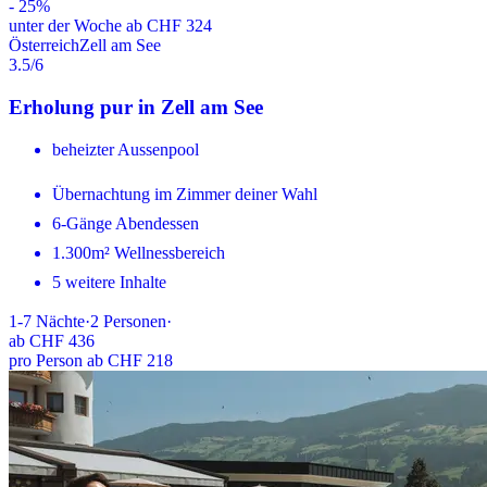
-
25
%
unter der Woche ab CHF 324
Österreich
Zell am See
3.5
/6
Erholung pur in Zell am See
beheizter Aussenpool
Übernachtung im Zimmer deiner Wahl
6-Gänge Abendessen
1.300m² Wellnessbereich
5 weitere Inhalte
1-7
Nächte
·
2
Personen
·
ab
CHF 436
pro Person ab CHF 218