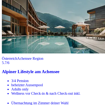
Österreich
Achensee Region
5.7
/6
Alpiner Lifestyle am Achensee
3/4 Pension
beheizter Aussenpool
Adults only
Wellness vor Check-in & nach Check-out inkl.
Übernachtung im Zimmer deiner Wahl