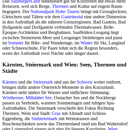
Das
SalzburgerLand
funktioniert gut für Kurzferien mit etwas mehr
Reisezeit, weil sich Berge,
Thermen
und Kultur auf engem Raum
begegnen. Der
Nationalpark Hohe Tauern
bringt mit Grossglockner,
Gletschern und Tälern wie dem
Gasteinertal
eine andere Dimension
in den Aufenthalt als die näheren Grenzregionen. Bad Gastein, Bad
Hofgastein und Dorfgastein verbinden Thermalwasser, Belle-
Époque-Architektur und Bergbahnen. Saalfelden-Leogang liegt
zwischen Steinernem Meer und Leoganger Steinbergen und passt
im
Sommer
für Bike- und Wandertage, im
Winter
für Ski, Langlauf
oder Schneeschuhe. Für Paare lohnt sich die Region besonders,
wenn der Aufenthalt zwei Nächte oder länger dauert.
Kärnten, Steiermark und Wien: Seen, Thermen und
Städte
Kärnten
und die
Steiermark
sind aus der
Schweiz
weiter entfernt,
bringen dafür andere Österreich-Momente in den Kurzurlaub.
Kärnten steht stärker für Wasser und südlichere Stimmung:
Wörthersee
,
Millstätter See
, Ossiacher See und die Nockberge
passen zu Seehotels, warmen Sommertagen und ruhigen Spa-
Aufenthalten. Die Steiermark verschiebt den Fokus Richtung
Thermen, Wein und Stadt:
Graz
mit Altstadt und Schloss
Eggenberg, die
Südsteiermark
mit Weinstrassen und
Buschenschänken sowie das Thermenland rund um Bad Waltersdorf
oder Loipersdorf eignen sich eher für längere Kurzferien.
Wien