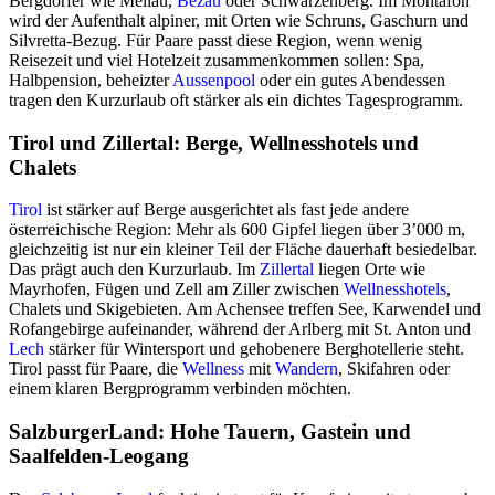
Bergdörfer wie Mellau,
Bezau
oder Schwarzenberg. Im Montafon
wird der Aufenthalt alpiner, mit Orten wie Schruns, Gaschurn und
Silvretta-Bezug. Für Paare passt diese Region, wenn wenig
Reisezeit und viel Hotelzeit zusammenkommen sollen: Spa,
Halbpension, beheizter
Aussenpool
oder ein gutes Abendessen
tragen den Kurzurlaub oft stärker als ein dichtes Tagesprogramm.
Tirol und Zillertal: Berge, Wellnesshotels und
Chalets
Tirol
ist stärker auf Berge ausgerichtet als fast jede andere
österreichische Region: Mehr als 600 Gipfel liegen über 3’000 m,
gleichzeitig ist nur ein kleiner Teil der Fläche dauerhaft besiedelbar.
Das prägt auch den Kurzurlaub. Im
Zillertal
liegen Orte wie
Mayrhofen, Fügen und Zell am Ziller zwischen
Wellnesshotels
,
Chalets und Skigebieten. Am Achensee treffen See, Karwendel und
Rofangebirge aufeinander, während der Arlberg mit St. Anton und
Lech
stärker für Wintersport und gehobenere Berghotellerie steht.
Tirol passt für Paare, die
Wellness
mit
Wandern
, Skifahren oder
einem klaren Bergprogramm verbinden möchten.
SalzburgerLand: Hohe Tauern, Gastein und
Saalfelden-Leogang