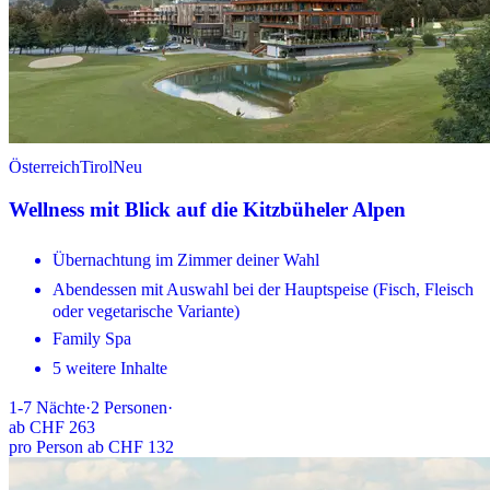
Österreich
Tirol
Neu
Wellness mit Blick auf die Kitzbüheler Alpen
Übernachtung im Zimmer deiner Wahl
Abendessen mit Auswahl bei der Hauptspeise (Fisch, Fleisch
oder vegetarische Variante)
Family Spa
5 weitere Inhalte
1-7
Nächte
·
2
Personen
·
ab
CHF 263
pro Person ab CHF 132