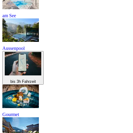
am See
Aussenpool
bis 3h Fahrzeit
Gourmet