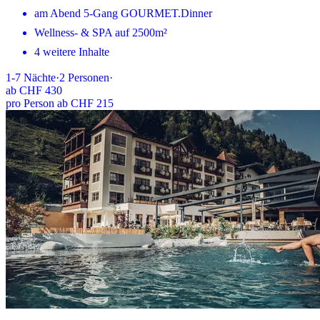
am Abend 5-Gang GOURMET.Dinner
Wellness- & SPA auf 2500m²
4 weitere Inhalte
1-7
Nächte
·
2
Personen
·
ab
CHF 430
pro Person ab CHF 215