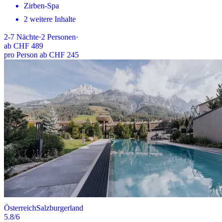
Zirben-Spa
2 weitere Inhalte
2-7
Nächte
·
2
Personen
·
ab
CHF 489
pro Person ab CHF 245
Österreich
Salzburgerland
5.8
/6