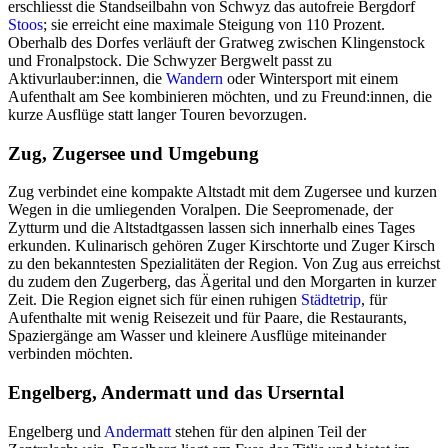
erschliesst die Standseilbahn von Schwyz das autofreie Bergdorf
Stoos
; sie erreicht eine maximale Steigung von 110 Prozent.
Oberhalb des Dorfes verläuft der Gratweg zwischen Klingenstock
und Fronalpstock. Die Schwyzer Bergwelt passt zu
Aktivurlauber:innen, die
Wandern
oder Wintersport mit einem
Aufenthalt am See kombinieren möchten, und zu Freund:innen, die
kurze Ausflüge statt langer Touren bevorzugen.
Zug, Zugersee und Umgebung
Zug verbindet eine kompakte Altstadt mit dem Zugersee und kurzen
Wegen in die umliegenden Voralpen. Die Seepromenade, der
Zytturm und die Altstadtgassen lassen sich innerhalb eines Tages
erkunden. Kulinarisch gehören Zuger Kirschtorte und Zuger Kirsch
zu den bekanntesten Spezialitäten der Region. Von Zug aus erreichst
du zudem den Zugerberg, das Ägerital und den Morgarten in kurzer
Zeit. Die Region eignet sich für einen ruhigen
Städtetrip
, für
Aufenthalte mit wenig Reisezeit und für Paare, die Restaurants,
Spaziergänge am Wasser und kleinere Ausflüge miteinander
verbinden möchten.
Engelberg, Andermatt und das Urserntal
Engelberg und
Andermatt
stehen für den alpinen Teil der