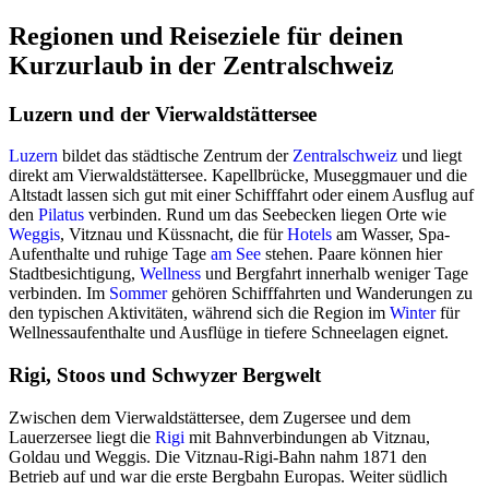
Regionen und Reiseziele für deinen
Kurzurlaub in der Zentralschweiz
Luzern und der Vierwaldstättersee
Luzern
bildet das städtische Zentrum der
Zentralschweiz
und liegt
direkt am Vierwaldstättersee. Kapellbrücke, Museggmauer und die
Altstadt lassen sich gut mit einer Schifffahrt oder einem Ausflug auf
den
Pilatus
verbinden. Rund um das Seebecken liegen Orte wie
Weggis
, Vitznau und Küssnacht, die für
Hotels
am Wasser, Spa-
Aufenthalte und ruhige Tage
am See
stehen. Paare können hier
Stadtbesichtigung,
Wellness
und Bergfahrt innerhalb weniger Tage
verbinden. Im
Sommer
gehören Schifffahrten und Wanderungen zu
den typischen Aktivitäten, während sich die Region im
Winter
für
Wellnessaufenthalte und Ausflüge in tiefere Schneelagen eignet.
Rigi, Stoos und Schwyzer Bergwelt
Zwischen dem Vierwaldstättersee, dem Zugersee und dem
Lauerzersee liegt die
Rigi
mit Bahnverbindungen ab Vitznau,
Goldau und Weggis. Die Vitznau-Rigi-Bahn nahm 1871 den
Betrieb auf und war die erste Bergbahn Europas. Weiter südlich