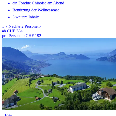
ein Fondue Chinoise am Abend
Benützung der Wellnessoase
3 weitere Inhalte
1-7
Nächte
·
2
Personen
·
ab
CHF 384
pro Person ab CHF 192
-
10
%