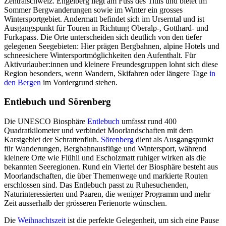
Zentralschweiz. Engelberg liegt am Fuss des Titlis und bietet im
Sommer Bergwanderungen sowie im Winter ein grosses
Wintersportgebiet. Andermatt befindet sich im Urserntal und ist
Ausgangspunkt für Touren in Richtung Oberalp-, Gotthard- und
Furkapass. Die Orte unterscheiden sich deutlich von den tiefer
gelegenen Seegebieten: Hier prägen Bergbahnen, alpine Hotels und
schneesichere Wintersportmöglichkeiten den Aufenthalt. Für
Aktivurlauber:innen und kleinere Freundesgruppen lohnt sich diese
Region besonders, wenn Wandern, Skifahren oder längere Tage
in
den Bergen
im Vordergrund stehen.
Entlebuch und Sörenberg
Die UNESCO Biosphäre
Entlebuch
umfasst rund 400
Quadratkilometer und verbindet Moorlandschaften mit dem
Karstgebiet der Schrattenfluh.
Sörenberg
dient als Ausgangspunkt
für Wanderungen, Bergbahnausflüge und Wintersport, während
kleinere Orte wie Flühli und Escholzmatt ruhiger wirken als die
bekannten Seeregionen. Rund ein Viertel der Biosphäre besteht aus
Moorlandschaften, die über Themenwege und markierte Routen
erschlossen sind. Das Entlebuch passt zu Ruhesuchenden,
Naturinteressierten und Paaren, die weniger Programm und mehr
Zeit ausserhalb der grösseren Ferienorte wünschen.
Die
Weihnachtszeit
ist die perfekte Gelegenheit, um sich eine Pause