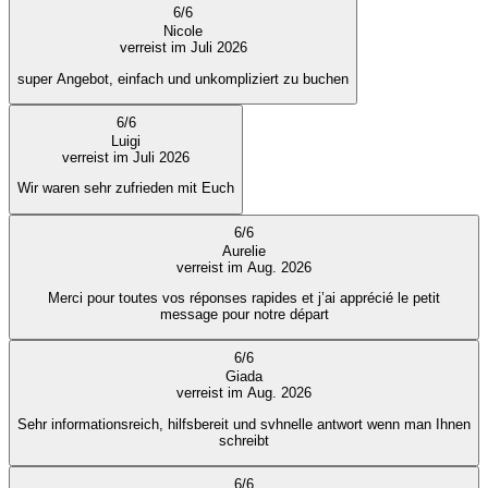
6
/
6
Nicole
verreist im Juli 2026
super Angebot, einfach und unkompliziert zu buchen
6
/
6
Luigi
verreist im Juli 2026
Wir waren sehr zufrieden mit Euch
6
/
6
Aurelie
verreist im Aug. 2026
Merci pour toutes vos réponses rapides et j’ai apprécié le petit
message pour notre départ
6
/
6
Giada
verreist im Aug. 2026
Sehr informationsreich, hilfsbereit und svhnelle antwort wenn man Ihnen
schreibt
6
/
6