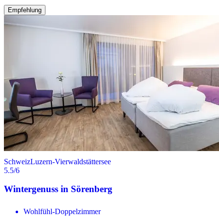
Empfehlung
Schweiz
Luzern-Vierwaldstättersee
5.5
/6
Wintergenuss in Sörenberg
Wohlfühl-Doppelzimmer