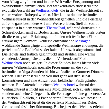
vom Alltag zu gönnen und in eine Welt voller Entspannung und
Wohlbefinden einzutauchen. Bei weekend4two findest du eine
exquisite Auswahl an
Wellnesshotels
, die in der Weihnachtszeit zu
einem wahren Ruhepol werden. Hier kannst du eine besinnliche
Wellnessauszeit in der Weihnachtszeit genießen und die Feiertage
auf eine ganz besondere Art und Weise erleben. Stell dir vor, du
entspannst in einem warmen
Thermalbad
, während draussen die
Schneeflocken sanft zu Boden fallen. Unsere Wellnesshotels bieten
dir diese magische Erfahrung, kombiniert mit festlichem Flair und
erstklassigem Komfort. Geniesse entspannende
Massagen
,
wohltuende Saunagänge und spezielle Wellnessanwendungen, die
perfekt auf die Bedürfnisse der kalten Jahreszeit abgestimmt sind.
Die Hotels sind festlich geschmückt und strahlen eine warme,
einladende Atmosphäre aus, die die Vorfreude auf Frohe
Weihnachten
noch steigert. In dieser Zeit des Jahres bieten viele
unserer Wellnesshotels spezielle Programme an, die von
besinnlichen Yoga-Stunden bis hin zu festlichen Gourmet-Dinnern
reichen. Hier kannst du dich voll und ganz auf dich selbst
konzentrieren und eine Auszeit vom hektischen Festtagstrubel
nehmen. Ein Aufenthalt in einem
Wellnesshotel
während der
Weihnachtszeit ist nicht nur eine Möglichkeit, sich zu entspannen,
sondern auch eine Gelegenheit, die Feiertage auf eine ganz neue Art
zu erleben. Ob allein, als Paar oder mit Freunden – wellnessen in
der Weihnachtszeit bietet dir die perfekte Mischung aus Ruhe,
Genuss und festlicher Stimmung. Buche jetzt dein Wellnesserlebnis