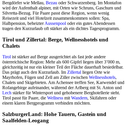
Bergdörfer wie Mellau,
Bezau
oder Schwarzenberg. Im Montafon
wird der Aufenthalt alpiner, mit Orten wie Schruns, Gaschurn und
Silvretta-Bezug. Für Paare passt diese Region, wenn wenig
Reisezeit und viel Hotelzeit zusammenkommen sollen: Spa,
Halbpension, beheizter
Aussenpool
oder ein gutes Abendessen
tragen den Kurzurlaub oft stärker als ein dichtes Tagesprogramm.
Tirol und Zillertal: Berge, Wellnesshotels und
Chalets
Tirol
ist stärker auf Berge ausgerichtet als fast jede andere
österreichische Region: Mehr als 600 Gipfel liegen über 3’000 m,
gleichzeitig ist nur ein kleiner Teil der Fläche dauerhaft besiedelbar.
Das prägt auch den Kurzurlaub. Im
Zillertal
liegen Orte wie
Mayrhofen, Fügen und Zell am Ziller zwischen
Wellnesshotels
,
Chalets und Skigebieten. Am Achensee treffen See, Karwendel und
Rofangebirge aufeinander, während der Arlberg mit St. Anton und
Lech
stärker für Wintersport und gehobenere Berghotellerie steht.
Tirol passt für Paare, die
Wellness
mit
Wandern
, Skifahren oder
einem klaren Bergprogramm verbinden möchten.
SalzburgerLand: Hohe Tauern, Gastein und
Saalfelden-Leogang