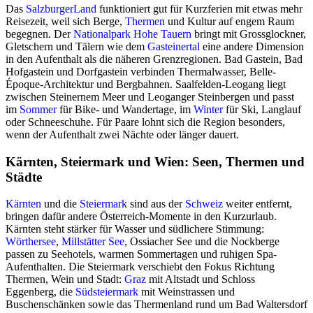
Das
SalzburgerLand
funktioniert gut für Kurzferien mit etwas mehr
Reisezeit, weil sich Berge,
Thermen
und Kultur auf engem Raum
begegnen. Der
Nationalpark Hohe Tauern
bringt mit Grossglockner,
Gletschern und Tälern wie dem
Gasteinertal
eine andere Dimension
in den Aufenthalt als die näheren Grenzregionen. Bad Gastein, Bad
Hofgastein und Dorfgastein verbinden Thermalwasser, Belle-
Époque-Architektur und Bergbahnen. Saalfelden-Leogang liegt
zwischen Steinernem Meer und Leoganger Steinbergen und passt
im
Sommer
für Bike- und Wandertage, im
Winter
für Ski, Langlauf
oder Schneeschuhe. Für Paare lohnt sich die Region besonders,
wenn der Aufenthalt zwei Nächte oder länger dauert.
Kärnten, Steiermark und Wien: Seen, Thermen und
Städte
Kärnten
und die
Steiermark
sind aus der
Schweiz
weiter entfernt,
bringen dafür andere Österreich-Momente in den Kurzurlaub.
Kärnten steht stärker für Wasser und südlichere Stimmung:
Wörthersee
,
Millstätter See
, Ossiacher See und die Nockberge
passen zu Seehotels, warmen Sommertagen und ruhigen Spa-
Aufenthalten. Die Steiermark verschiebt den Fokus Richtung
Thermen, Wein und Stadt:
Graz
mit Altstadt und Schloss
Eggenberg, die
Südsteiermark
mit Weinstrassen und
Buschenschänken sowie das Thermenland rund um Bad Waltersdorf