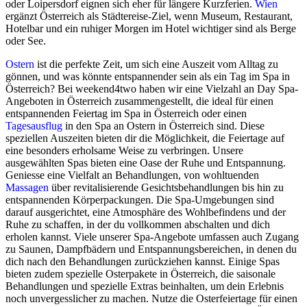
oder Loipersdorf eignen sich eher für längere Kurzferien.
Wien
ergänzt Österreich als Städtereise-Ziel, wenn Museum, Restaurant,
Hotelbar und ein ruhiger Morgen im Hotel wichtiger sind als Berge
oder See.
Ostern
ist die perfekte Zeit, um sich eine Auszeit vom Alltag zu
gönnen, und was könnte entspannender sein als ein Tag im Spa in
Österreich? Bei weekend4two haben wir eine Vielzahl an Day Spa-
Angeboten in Österreich zusammengestellt, die ideal für einen
entspannenden Feiertag im Spa in Österreich oder einen
Tagesausflug
in den Spa an Ostern in Österreich sind. Diese
speziellen Auszeiten bieten dir die Möglichkeit, die Feiertage auf
eine besonders erholsame Weise zu verbringen. Unsere
ausgewählten Spas bieten eine Oase der Ruhe und Entspannung.
Geniesse eine Vielfalt an Behandlungen, von wohltuenden
Massagen
über revitalisierende Gesichtsbehandlungen bis hin zu
entspannenden Körperpackungen. Die Spa-Umgebungen sind
darauf ausgerichtet, eine Atmosphäre des Wohlbefindens und der
Ruhe zu schaffen, in der du vollkommen abschalten und dich
erholen kannst. Viele unserer Spa-Angebote umfassen auch Zugang
zu Saunen, Dampfbädern und Entspannungsbereichen, in denen du
dich nach den Behandlungen zurückziehen kannst. Einige Spas
bieten zudem spezielle Osterpakete in Österreich, die saisonale
Behandlungen und spezielle Extras beinhalten, um dein Erlebnis
noch unvergesslicher zu machen. Nutze die Osterfeiertage für einen