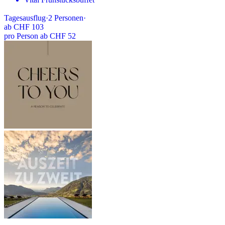
Tagesausflug
·
2
Personen
·
ab
CHF 103
pro Person ab CHF 52