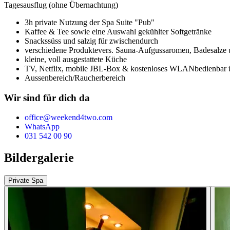
Tagesausflug (ohne Übernachtung)
3h private Nutzung der Spa Suite "Pub"
Kaffee & Tee sowie eine Auswahl gekühlter Softgetränke
Snacks
süss und salzig für zwischendurch
verschiedene Produkte
vers. Sauna-Aufgussaromen, Badesalze u
kleine, voll ausgestattete Küche
TV, Netflix, mobile JBL-Box & kostenloses WLAN
bedienbar 
Aussenbereich/Raucherbereich
Wir sind für dich da
office@weekend4two.com
WhatsApp
031 542 00 90
Bildergalerie
Private Spa