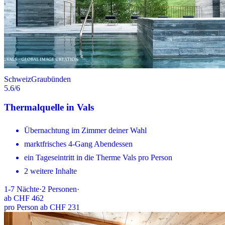
Schweiz
Graubünden
5.6
/6
Thermalquelle in Vals
Übernachtung im Zimmer deiner Wahl
marktfrisches 4-Gang Abendessen
ein Tageseintritt in die Therme Vals pro Person
2 weitere Inhalte
1-7
Nächte
·
2
Personen
·
ab
CHF 462
pro Person ab CHF 231