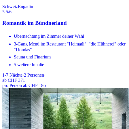
Schweiz
Engadin
5.5
/6
Romantik im Bündnerland
Übernachtung im Zimmer deiner Wahl
3-Gang Menü im Restaurant "Heimatli", "die Hühnerei" oder
"Uondas"
Sauna und Finarium
5 weitere Inhalte
1-7
Nächte
·
2
Personen
·
ab
CHF 371
pro Person ab CHF 186