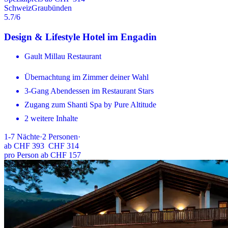
Schweiz
Graubünden
5.7
/6
Design & Lifestyle Hotel im Engadin
Gault Millau Restaurant
Übernachtung im Zimmer deiner Wahl
3-Gang Abendessen im Restaurant Stars
Zugang zum Shanti Spa by Pure Altitude
2 weitere Inhalte
1-7
Nächte
·
2
Personen
·
ab
CHF 393
CHF 314
pro Person ab CHF 157