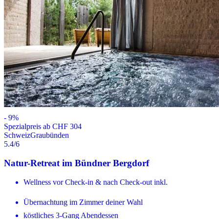
-
9
%
Spezialpreis ab CHF 304
Schweiz
Graubünden
5.4
/6
Natur-Retreat im Bündner Bergdorf
Wellness vor Check-in & nach Check-out inkl.
Übernachtung im Zimmer deiner Wahl
köstliches 3-Gang Abendessen