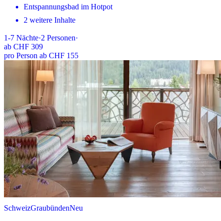
Entspannungsbad im Hotpot
2 weitere Inhalte
1-7
Nächte
·
2
Personen
·
ab
CHF 309
pro Person ab CHF 155
Schweiz
Graubünden
Neu