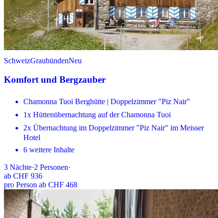
Schweiz
Graubünden
Neu
Komfort und Bergzauber
Chamonna Tuoi Berghütte | Doppelzimmer "Piz Nair"
1x Hüttenübernachtung auf der Chamonna Tuoi
2x Übernachtung im Doppelzimmer "Piz Nair" im Meisser
Hotel
6 weitere Inhalte
3
Nächte
·
2
Personen
·
ab
CHF 936
pro Person ab CHF 468