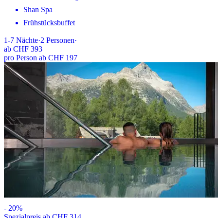
Shan Spa
Frühstücksbuffet
1-7
Nächte
·
2
Personen
·
ab
CHF 393
pro Person ab CHF 197
-
20
%
Spezialpreis ab CHF 314