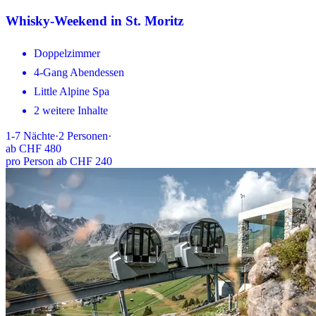
Whisky-Weekend in St. Moritz
Doppelzimmer
4-Gang Abendessen
Little Alpine Spa
2 weitere Inhalte
1-7
Nächte
·
2
Personen
·
ab
CHF 480
pro Person ab CHF 240