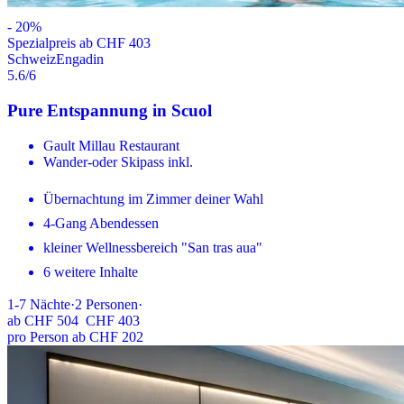
-
20
%
Spezialpreis ab CHF 403
Schweiz
Engadin
5.6
/6
Pure Entspannung in Scuol
Gault Millau Restaurant
Wander-oder Skipass inkl.
Übernachtung im Zimmer deiner Wahl
4-Gang Abendessen
kleiner Wellnessbereich "San tras aua"
6 weitere Inhalte
1-7
Nächte
·
2
Personen
·
ab
CHF 504
CHF 403
pro Person ab CHF 202