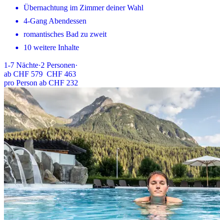
Übernachtung im Zimmer deiner Wahl
4-Gang Abendessen
romantisches Bad zu zweit
10 weitere Inhalte
1-7
Nächte
·
2
Personen
·
ab
CHF 579
CHF 463
pro Person ab CHF 232