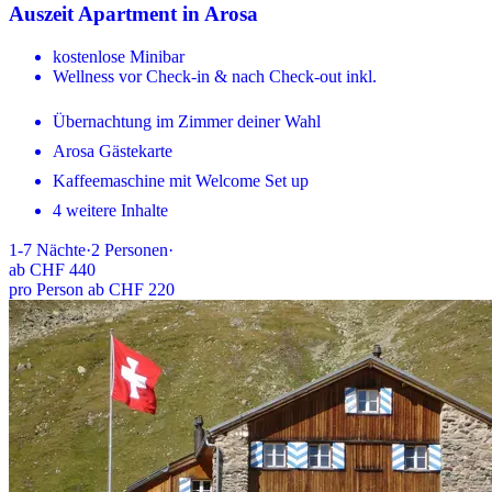
Auszeit Apartment in Arosa
kostenlose Minibar
Wellness vor Check-in & nach Check-out inkl.
Übernachtung im Zimmer deiner Wahl
Arosa Gästekarte
Kaffeemaschine mit Welcome Set up
4 weitere Inhalte
1-7
Nächte
·
2
Personen
·
ab
CHF 440
pro Person ab CHF 220