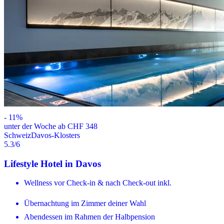
-
11
%
unter der Woche ab CHF 348
Schweiz
Davos-Klosters
5.3
/6
Lifestyle Hotel in Davos
Wellness vor Check-in & nach Check-out inkl.
Übernachtung im Zimmer deiner Wahl
Abendessen im Rahmen der Halbpension