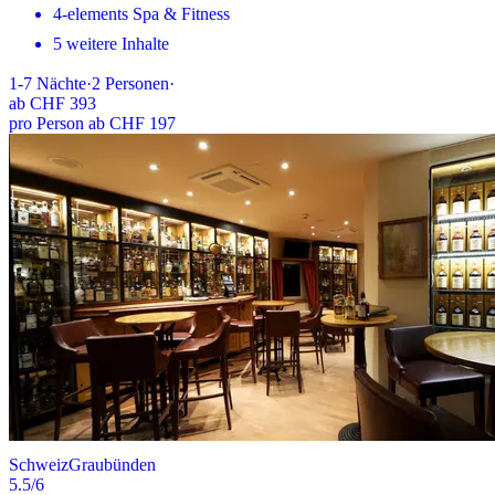
4-elements Spa & Fitness
5 weitere Inhalte
1-7
Nächte
·
2
Personen
·
ab
CHF 393
pro Person ab CHF 197
Schweiz
Graubünden
5.5
/6