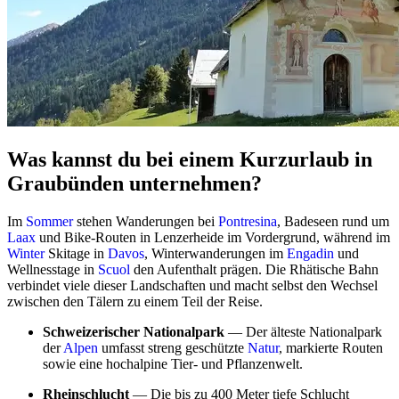
Was kannst du bei einem Kurzurlaub in
Graubünden unternehmen?
Im
Sommer
stehen Wanderungen bei
Pontresina
, Badeseen rund um
Laax
und Bike-Routen in Lenzerheide im Vordergrund, während im
Winter
Skitage in
Davos
, Winterwanderungen im
Engadin
und
Wellnesstage in
Scuol
den Aufenthalt prägen. Die Rhätische Bahn
verbindet viele dieser Landschaften und macht selbst den Wechsel
zwischen den Tälern zu einem Teil der Reise.
Schweizerischer Nationalpark
— Der älteste Nationalpark
der
Alpen
umfasst streng geschützte
Natur
, markierte Routen
sowie eine hochalpine Tier- und Pflanzenwelt.
Rheinschlucht
— Die bis zu 400 Meter tiefe Schlucht