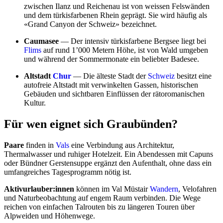
zwischen Ilanz und Reichenau ist von weissen Felswänden
und dem türkisfarbenen Rhein geprägt. Sie wird häufig als
«Grand Canyon der Schweiz» bezeichnet.
Caumasee
— Der intensiv türkisfarbene Bergsee liegt bei
Flims
auf rund 1’000 Metern Höhe, ist von Wald umgeben
und während der Sommermonate ein beliebter Badesee.
Altstadt
Chur
— Die älteste Stadt der
Schweiz
besitzt eine
autofreie Altstadt mit verwinkelten Gassen, historischen
Gebäuden und sichtbaren Einflüssen der rätoromanischen
Kultur.
Für wen eignet sich Graubünden?
Paare
finden in
Vals
eine Verbindung aus Architektur,
Thermalwasser und ruhiger Hotelzeit. Ein Abendessen mit Capuns
oder Bündner Gerstensuppe ergänzt den Aufenthalt, ohne dass ein
umfangreiches Tagesprogramm nötig ist.
Aktivurlauber:innen
können im Val Müstair
Wandern
, Velofahren
und Naturbeobachtung auf engem Raum verbinden. Die Wege
reichen von einfachen Talrouten bis zu längeren Touren über
Alpweiden und Höhenwege.