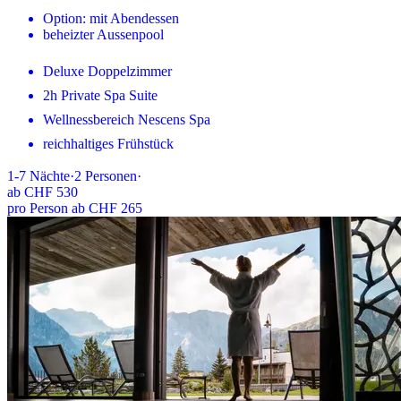
Option: mit Abendessen
beheizter Aussenpool
Deluxe Doppelzimmer
2h Private Spa Suite
Wellnessbereich Nescens Spa
reichhaltiges Frühstück
1-7
Nächte
·
2
Personen
·
ab
CHF 530
pro Person ab CHF 265