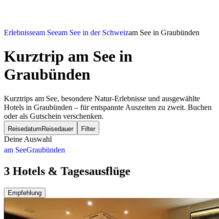
Erlebnisse
am See
am See in der Schweiz
am See in Graubünden
Kurztrip am See
in
Graubünden
Kurztrips am See, besondere Natur-Erlebnisse und ausgewählte
Hotels in Graubünden – für entspannte Auszeiten zu zweit. Buchen
oder als Gutschein verschenken.
Reisedatum
Reisedauer
Filter
Deine Auswahl
am See
Graubünden
3 Hotels & Tagesausflüge
Empfehlung