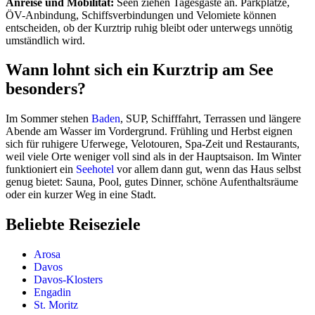
Anreise und Mobilität:
Seen ziehen Tagesgäste an. Parkplätze,
ÖV-Anbindung, Schiffsverbindungen und Velomiete können
entscheiden, ob der Kurztrip ruhig bleibt oder unterwegs unnötig
umständlich wird.
Wann lohnt sich ein Kurztrip am See
besonders?
Im Sommer stehen
Baden
, SUP, Schifffahrt, Terrassen und längere
Abende am Wasser im Vordergrund. Frühling und Herbst eignen
sich für ruhigere Uferwege, Velotouren, Spa-Zeit und Restaurants,
weil viele Orte weniger voll sind als in der Hauptsaison. Im Winter
funktioniert ein
Seehotel
vor allem dann gut, wenn das Haus selbst
genug bietet: Sauna, Pool, gutes Dinner, schöne Aufenthaltsräume
oder ein kurzer Weg in eine Stadt.
Beliebte Reiseziele
Arosa
Davos
Davos-Klosters
Engadin
St. Moritz