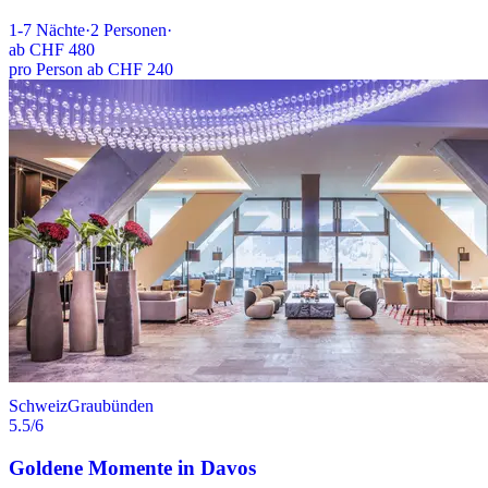
1-7
Nächte
·
2
Personen
·
ab
CHF 480
pro Person ab CHF 240
Schweiz
Graubünden
5.5
/6
Goldene Momente in Davos