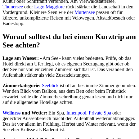
Kultur oder Schifffahrt verbinden. Am Vierwaldstättersee,
Thunersee
oder
Lago Maggiore
rückt stärker die Landschaft in den
Vordergrund. Kleinere Seen wie der
Murtensee
passen oft für
kürzere, unkomplizierte Reisen mit Velowegen, Altstadtbesuch oder
Badestopp.
Worauf solltest du bei einem Kurztrip am
See achten?
Lage am Wasser:
«Am See» kann vieles bedeuten. Prüfe, ob das
Hotel direkt am Ufer liegt, ob es eigenen Seezugang gibt oder ob
der See nur von einzelnen Zimmern sichtbar ist. Das verändert den
Aufenthalt stärker als viele Zusatzleistungen.
Zimmerkategorie:
Seeblick
ist oft an bestimmte Zimmer gebunden.
Wer den Blick vom Balkon, aus dem Bett oder beim Frühstück
erwartet, sollte die Zimmerbeschreibung genau lesen und nicht nur
auf die allgemeine Hotellage achten.
Wellness
und Wetter:
Ein Spa,
Innenpool
,
Private Spa
oder
gedeckter Aussenbereich macht den Aufenthalt wetterunabhängiger.
Das ist vor allem im Frühling, Herbst und Winter relevant, wenn der
See eher Kulisse als Badeort ist.