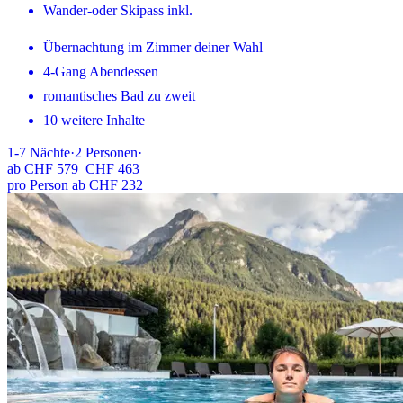
Wander-oder Skipass inkl.
Übernachtung im Zimmer deiner Wahl
4-Gang Abendessen
romantisches Bad zu zweit
10 weitere Inhalte
1-7
Nächte
·
2
Personen
·
ab
CHF 579
CHF 463
pro Person ab CHF 232