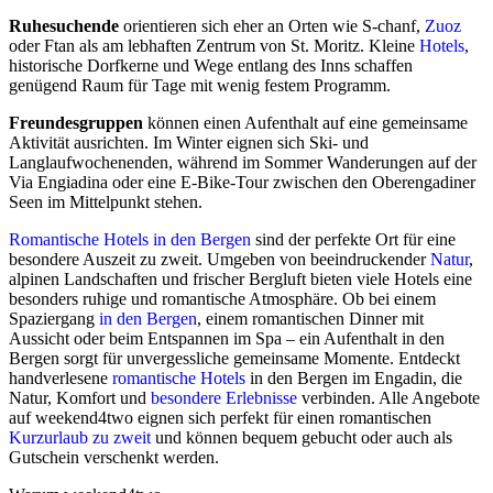
Ruhesuchende
orientieren sich eher an Orten wie S-chanf,
Zuoz
oder Ftan als am lebhaften Zentrum von St. Moritz. Kleine
Hotels
,
historische Dorfkerne und Wege entlang des Inns schaffen
genügend Raum für Tage mit wenig festem Programm.
Freundesgruppen
können einen Aufenthalt auf eine gemeinsame
Aktivität ausrichten. Im Winter eignen sich Ski- und
Langlaufwochenenden, während im Sommer Wanderungen auf der
Via Engiadina oder eine E-Bike-Tour zwischen den Oberengadiner
Seen im Mittelpunkt stehen.
Romantische Hotels in den Bergen
sind der perfekte Ort für eine
besondere Auszeit zu zweit. Umgeben von beeindruckender
Natur
,
alpinen Landschaften und frischer Bergluft bieten viele Hotels eine
besonders ruhige und romantische Atmosphäre. Ob bei einem
Spaziergang
in den Bergen
, einem romantischen Dinner mit
Aussicht oder beim Entspannen im Spa – ein Aufenthalt in den
Bergen sorgt für unvergessliche gemeinsame Momente. Entdeckt
handverlesene
romantische Hotels
in den Bergen im Engadin, die
Natur, Komfort und
besondere Erlebnisse
verbinden. Alle Angebote
auf weekend4two eignen sich perfekt für einen romantischen
Kurzurlaub zu zweit
und können bequem gebucht oder auch als
Gutschein verschenkt werden.