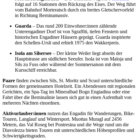
folgt auf 16 Stationen dem Rückzug des Eises. Der Weg führt
vom Bahnhof Morteratsch durch ein breites Gletschervorfeld
in Richtung Berninamassiv.
Guarda
– Das rund 200 Einwohner:innen zählende
Unterengadiner Dorf ist von Sgraffiti, tiefen Fenstern und
historischen Engadiner Häusern geprägt. Guarda inspirierte
den Schellen-Ursli und erhielt 1975 den Wakkerpreis.
Isola am Silsersee
– Der kleine Weiler liegt abseits der
Hauptstrasse am südlichen Seeufer. Isola ist von Maloja und
Sils zu Fuss oder während der Sommersaison mit dem
Kursschiff erreichbar.
Paare
finden zwischen Sils, St. Moritz und Scuol unterschiedliche
Formen der gemeinsamen Hotelzeit. Ein Abendessen mit regionalen
Gerichten, ein Spa-Tag im Mineralbad Bogn Engiadina oder eine
Fahrt über die Berninalinie lassen sich gut in einen Aufenthalt von
mehreren Nächten einordnen.
Aktivurlauber:innen
nutzen das Engadin für Wanderungen, Bike-
Touren, Langlauf und Wintersport. Muottas Muragl auf 2456
Metern, das Val Roseg bei Pontresina und die Wege rund um die
Diavolezza bieten Touren mit unterschiedlichen Höhenprofilen und
Schwierigkeitsgraden.