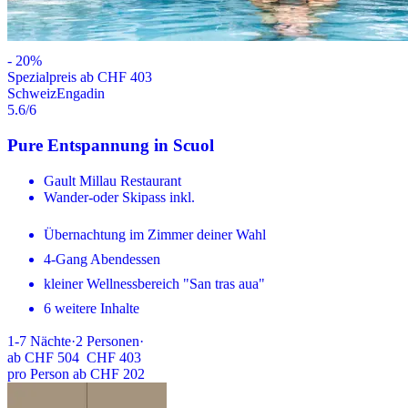
-
20
%
Spezialpreis ab CHF 403
Schweiz
Engadin
5.6
/6
Pure Entspannung in Scuol
Gault Millau Restaurant
Wander-oder Skipass inkl.
Übernachtung im Zimmer deiner Wahl
4-Gang Abendessen
kleiner Wellnessbereich "San tras aua"
6 weitere Inhalte
1-7
Nächte
·
2
Personen
·
ab
CHF 504
CHF 403
pro Person ab CHF 202