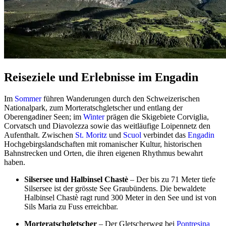
Reiseziele und Erlebnisse im Engadin
Im
Sommer
führen Wanderungen durch den Schweizerischen
Nationalpark, zum Morteratschgletscher und entlang der
Oberengadiner Seen; im
Winter
prägen die Skigebiete Corviglia,
Corvatsch und Diavolezza sowie das weitläufige Loipennetz den
Aufenthalt. Zwischen
St. Moritz
und
Scuol
verbindet das
Engadin
Hochgebirgslandschaften mit romanischer Kultur, historischen
Bahnstrecken und Orten, die ihren eigenen Rhythmus bewahrt
haben.
Silsersee und Halbinsel Chastè
– Der bis zu 71 Meter tiefe
Silsersee ist der grösste See Graubündens. Die bewaldete
Halbinsel Chastè ragt rund 300 Meter in den See und ist von
Sils Maria zu Fuss erreichbar.
Morteratschgletscher
– Der Gletscherweg bei
Pontresina