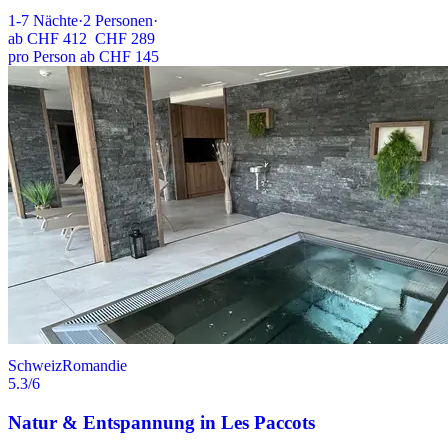
1-7
Nächte
·
2
Personen
·
ab
CHF 412
CHF 289
pro Person ab CHF 145
Schweiz
Romandie
5.3
/6
Natur & Entspannung in Les Paccots