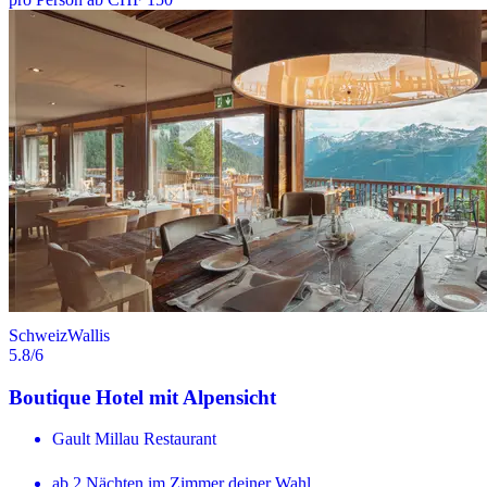
Schweiz
Wallis
5.8
/6
Boutique Hotel mit Alpensicht
Gault Millau Restaurant
ab 2 Nächten im Zimmer deiner Wahl