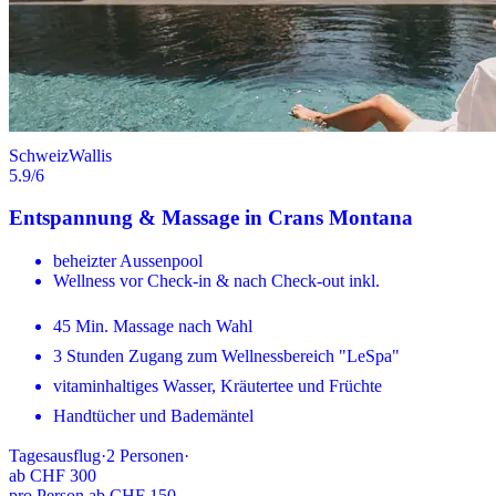
Schweiz
Wallis
5.9
/6
Entspannung & Massage in Crans Montana
beheizter Aussenpool
Wellness vor Check-in & nach Check-out inkl.
45 Min. Massage nach Wahl
3 Stunden Zugang zum Wellnessbereich "LeSpa"
vitaminhaltiges Wasser, Kräutertee und Früchte
Handtücher und Bademäntel
Tagesausflug
·
2
Personen
·
ab
CHF 300
pro Person ab CHF 150