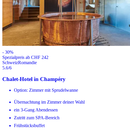
-
30
%
Spezialpreis ab CHF 242
Schweiz
Romandie
5.6
/6
Chalet-Hotel in Champéry
Option: Zimmer mit Sprudelwanne
Übernachtung im Zimmer deiner Wahl
ein 3-Gang Abendessen
Zutritt zum SPA-Bereich
Frühstücksbuffet