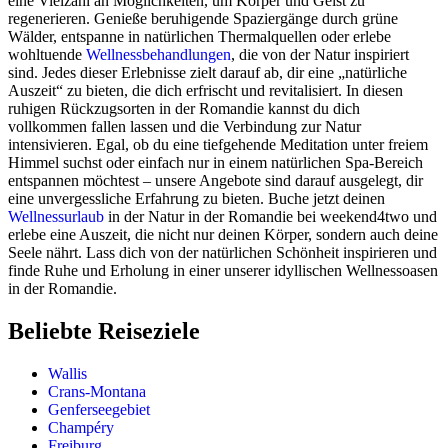
eine Vielzahl an Möglichkeiten, um Körper und Geist zu
regenerieren. Genieße beruhigende Spaziergänge durch grüne
Wälder, entspanne in natürlichen Thermalquellen oder erlebe
wohltuende
Wellnessbehandlungen
, die von der Natur inspiriert
sind. Jedes dieser Erlebnisse zielt darauf ab, dir eine „natürliche
Auszeit“ zu bieten, die dich erfrischt und revitalisiert. In diesen
ruhigen Rückzugsorten in der Romandie kannst du dich
vollkommen fallen lassen und die Verbindung zur Natur
intensivieren. Egal, ob du eine tiefgehende Meditation unter freiem
Himmel suchst oder einfach nur in einem natürlichen Spa-Bereich
entspannen möchtest – unsere Angebote sind darauf ausgelegt, dir
eine unvergessliche Erfahrung zu bieten. Buche jetzt deinen
Wellnessurlaub
in der Natur in der Romandie bei weekend4two und
erlebe eine Auszeit, die nicht nur deinen Körper, sondern auch deine
Seele nährt. Lass dich von der natürlichen Schönheit inspirieren und
finde Ruhe und Erholung in einer unserer idyllischen Wellnessoasen
in der Romandie.
Beliebte Reiseziele
Wallis
Crans-Montana
Genferseegebiet
Champéry
Freiburg