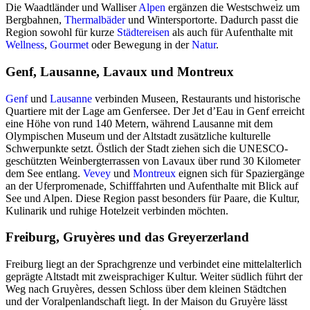
Die Waadtländer und Walliser
Alpen
ergänzen die Westschweiz um
Bergbahnen,
Thermalbäder
und Wintersportorte. Dadurch passt die
Region sowohl für kurze
Städtereisen
als auch für Aufenthalte mit
Wellness
,
Gourmet
oder Bewegung in der
Natur
.
Genf, Lausanne, Lavaux und Montreux
Genf
und
Lausanne
verbinden Museen, Restaurants und historische
Quartiere mit der Lage am Genfersee. Der Jet d’Eau in Genf erreicht
eine Höhe von rund 140 Metern, während Lausanne mit dem
Olympischen Museum und der Altstadt zusätzliche kulturelle
Schwerpunkte setzt. Östlich der Stadt ziehen sich die UNESCO-
geschützten Weinbergterrassen von Lavaux über rund 30 Kilometer
dem See entlang.
Vevey
und
Montreux
eignen sich für Spaziergänge
an der Uferpromenade, Schifffahrten und Aufenthalte mit Blick auf
See und Alpen. Diese Region passt besonders für Paare, die Kultur,
Kulinarik und ruhige Hotelzeit verbinden möchten.
Freiburg, Gruyères und das Greyerzerland
Freiburg liegt an der Sprachgrenze und verbindet eine mittelalterlich
geprägte Altstadt mit zweisprachiger Kultur. Weiter südlich führt der
Weg nach Gruyères, dessen Schloss über dem kleinen Städtchen
und der Voralpenlandschaft liegt. In der Maison du Gruyère lässt