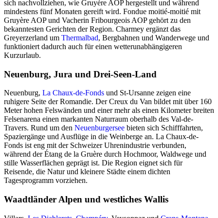
sich nachvollziehen, wie Gruyère AOP hergestellt und während
mindestens fünf Monaten gereift wird. Fondue moitié-moitié mit
Gruyère AOP und Vacherin Fribourgeois AOP gehört zu den
bekanntesten Gerichten der Region. Charmey ergänzt das
Greyerzerland um
Thermalbad
, Bergbahnen und Wanderwege und
funktioniert dadurch auch für einen wetterunabhängigeren
Kurzurlaub.
Neuenburg, Jura und Drei-Seen-Land
Neuenburg,
La Chaux-de-Fonds
und St-Ursanne zeigen eine
ruhigere Seite der Romandie. Der Creux du Van bildet mit über 160
Meter hohen Felswänden und einer mehr als einen Kilometer breiten
Felsenarena einen markanten Naturraum oberhalb des Val-de-
Travers. Rund um den
Neuenburgersee
bieten sich Schifffahrten,
Spaziergänge und Ausflüge in die Weinberge an. La Chaux-de-
Fonds ist eng mit der Schweizer Uhrenindustrie verbunden,
während der Étang de la Gruère durch Hochmoor, Waldwege und
stille Wasserflächen geprägt ist. Die Region eignet sich für
Reisende, die Natur und kleinere Städte einem dichten
Tagesprogramm vorziehen.
Waadtländer Alpen und westliches Wallis