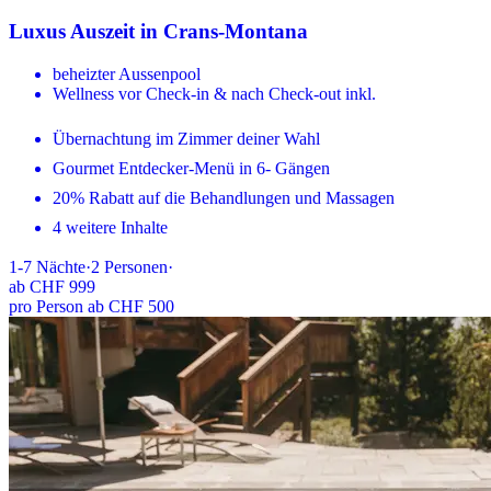
Luxus Auszeit in Crans-Montana
beheizter Aussenpool
Wellness vor Check-in & nach Check-out inkl.
Übernachtung im Zimmer deiner Wahl
Gourmet Entdecker-Menü in 6- Gängen
20% Rabatt auf die Behandlungen und Massagen
4 weitere Inhalte
1-7
Nächte
·
2
Personen
·
ab
CHF 999
pro Person ab CHF 500