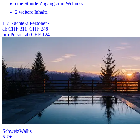
eine Stunde Zugang zum Wellness
2 weitere Inhalte
1-7
Nächte
·
2
Personen
·
ab
CHF 311
CHF 248
pro Person ab CHF 124
Schweiz
Wallis
5.7
/6