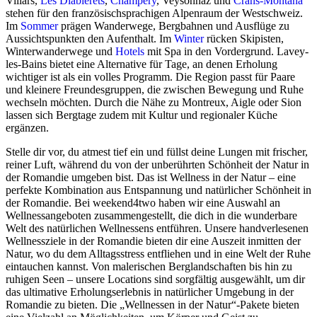
Villars,
Les Diablerets
,
Champéry
, Veysonnaz und
Crans-Montana
stehen für den französischsprachigen Alpenraum der Westschweiz.
Im
Sommer
prägen Wanderwege, Bergbahnen und Ausflüge zu
Aussichtspunkten den Aufenthalt. Im
Winter
rücken Skipisten,
Winterwanderwege und
Hotels
mit Spa in den Vordergrund. Lavey-
les-Bains bietet eine Alternative für Tage, an denen Erholung
wichtiger ist als ein volles Programm. Die Region passt für Paare
und kleinere Freundesgruppen, die zwischen Bewegung und Ruhe
wechseln möchten. Durch die Nähe zu Montreux, Aigle oder Sion
lassen sich Bergtage zudem mit Kultur und regionaler Küche
ergänzen.
Stelle dir vor, du atmest tief ein und füllst deine Lungen mit frischer,
reiner Luft, während du von der unberührten Schönheit der Natur in
der Romandie umgeben bist. Das ist Wellness in der Natur – eine
perfekte Kombination aus Entspannung und natürlicher Schönheit in
der Romandie. Bei weekend4two haben wir eine Auswahl an
Wellnessangeboten zusammengestellt, die dich in die wunderbare
Welt des natürlichen Wellnessens entführen. Unsere handverlesenen
Wellnessziele in der Romandie bieten dir eine Auszeit inmitten der
Natur, wo du dem Alltagsstress entfliehen und in eine Welt der Ruhe
eintauchen kannst. Von malerischen Berglandschaften bis hin zu
ruhigen Seen – unsere Locations sind sorgfältig ausgewählt, um dir
das ultimative Erholungserlebnis in natürlicher Umgebung in der
Romandie zu bieten. Die „Wellnessen in der Natur“-Pakete bieten