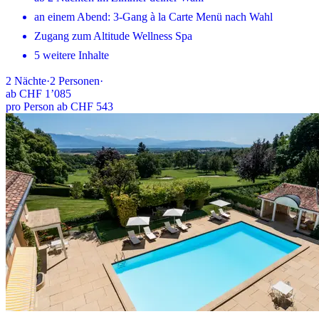
an einem Abend: 3-Gang à la Carte Menü nach Wahl
Zugang zum Altitude Wellness Spa
5 weitere Inhalte
2
Nächte
·
2
Personen
·
ab
CHF 1’085
pro Person ab CHF 543