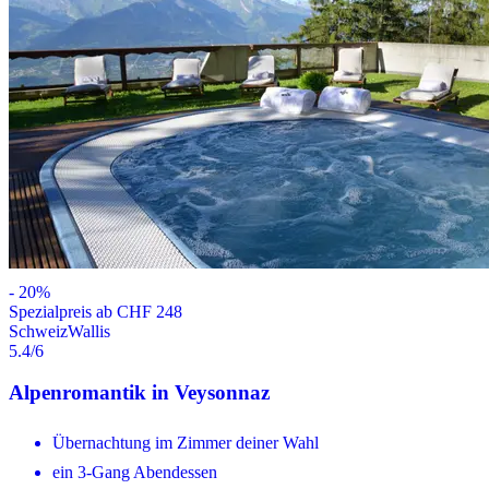
-
20
%
Spezialpreis ab CHF 248
Schweiz
Wallis
5.4
/6
Alpenromantik in Veysonnaz
Übernachtung im Zimmer deiner Wahl
ein 3-Gang Abendessen