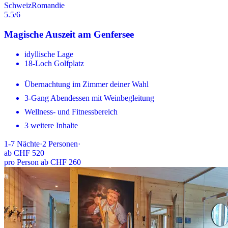
Schweiz
Romandie
5.5
/6
Magische Auszeit am Genfersee
idyllische Lage
18-Loch Golfplatz
Übernachtung im Zimmer deiner Wahl
3-Gang Abendessen mit Weinbegleitung
Wellness- und Fitnessbereich
3 weitere Inhalte
1-7
Nächte
·
2
Personen
·
ab
CHF 520
pro Person ab CHF 260