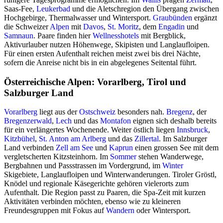
Saas-Fee,
Leukerbad
und die Aletschregion den Übergang zwischen
Hochgebirge, Thermalwasser und Wintersport.
Graubünden
ergänzt
die Schweizer
Alpen
mit
Davos
,
St. Moritz
, dem
Engadin
und
Samnaun
. Paare finden hier
Wellnesshotels
mit Bergblick,
Aktivurlauber nutzen Höhenwege, Skipisten und Langlaufloipen.
Für einen ersten Aufenthalt reichen meist zwei bis drei Nächte,
sofern die Anreise nicht bis in ein abgelegenes Seitental führt.
Österreichische Alpen: Vorarlberg, Tirol und
Salzburger Land
Vorarlberg
liegt aus der
Ostschweiz
besonders nah.
Bregenz
, der
Bregenzerwald
,
Lech
und das
Montafon
eignen sich deshalb bereits
für ein verlängertes Wochenende. Weiter östlich liegen
Innsbruck
,
Kitzbühel
,
St. Anton am Arlberg
und das
Zillertal
. Im Salzburger
Land verbinden
Zell am See
und
Kaprun
einen grossen See mit dem
vergletscherten Kitzsteinhorn. Im
Sommer
stehen Wanderwege,
Bergbahnen und Passstrassen im Vordergrund, im
Winter
Skigebiete, Langlaufloipen und Winterwanderungen. Tiroler Gröstl,
Knödel und regionale Käsegerichte gehören vielerorts zum
Aufenthalt. Die Region passt zu Paaren, die Spa-Zeit mit kurzen
Aktivitäten verbinden möchten, ebenso wie zu kleineren
Freundesgruppen mit Fokus auf
Wandern
oder Wintersport.