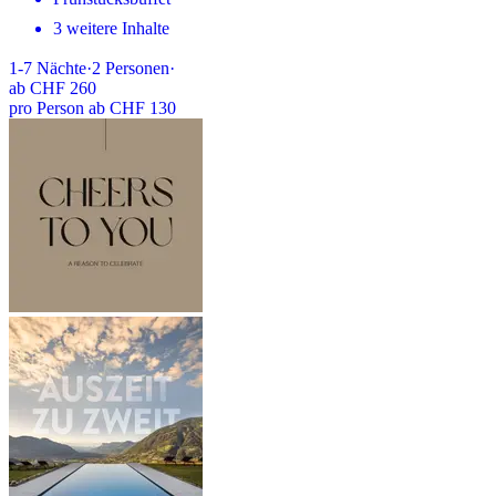
3 weitere Inhalte
1-7
Nächte
·
2
Personen
·
ab
CHF 260
pro Person ab CHF 130