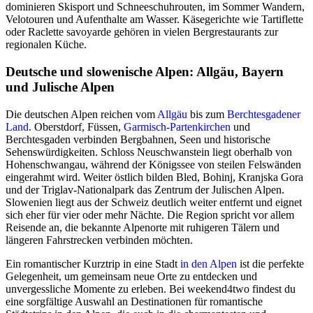
dominieren Skisport und Schneeschuhrouten, im Sommer Wandern,
Velotouren und Aufenthalte am Wasser. Käsegerichte wie Tartiflette
oder Raclette savoyarde gehören in vielen Bergrestaurants zur
regionalen Küche.
Deutsche und slowenische Alpen: Allgäu, Bayern
und Julische Alpen
Die deutschen Alpen reichen vom
Allgäu
bis zum
Berchtesgadener
Land
. Oberstdorf, Füssen,
Garmisch-Partenkirchen
und
Berchtesgaden verbinden Bergbahnen, Seen und historische
Sehenswürdigkeiten. Schloss Neuschwanstein liegt oberhalb von
Hohenschwangau, während der Königssee von steilen Felswänden
eingerahmt wird. Weiter östlich bilden Bled, Bohinj, Kranjska Gora
und der Triglav-Nationalpark das Zentrum der Julischen Alpen.
Slowenien liegt aus der Schweiz deutlich weiter entfernt und eignet
sich eher für vier oder mehr Nächte. Die Region spricht vor allem
Reisende an, die bekannte Alpenorte mit ruhigeren Tälern und
längeren Fahrstrecken verbinden möchten.
Ein romantischer Kurztrip in eine Stadt
in den Alpen
ist die perfekte
Gelegenheit, um gemeinsam neue Orte zu entdecken und
unvergessliche Momente zu erleben. Bei weekend4two findest du
eine sorgfältige Auswahl an Destinationen für romantische