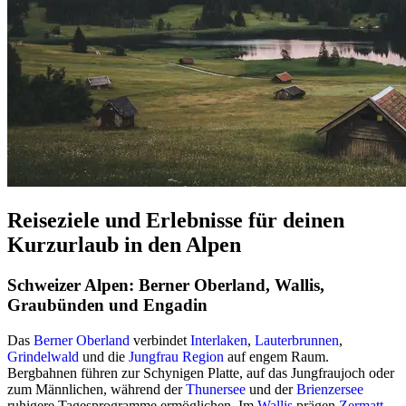
Reiseziele und Erlebnisse für deinen
Kurzurlaub in den Alpen
Schweizer Alpen: Berner Oberland, Wallis,
Graubünden und Engadin
Das
Berner Oberland
verbindet
Interlaken
,
Lauterbrunnen
,
Grindelwald
und die
Jungfrau Region
auf engem Raum.
Bergbahnen führen zur Schynigen Platte, auf das Jungfraujoch oder
zum Männlichen, während der
Thunersee
und der
Brienzersee
ruhigere Tagesprogramme ermöglichen. Im
Wallis
prägen
Zermatt
,