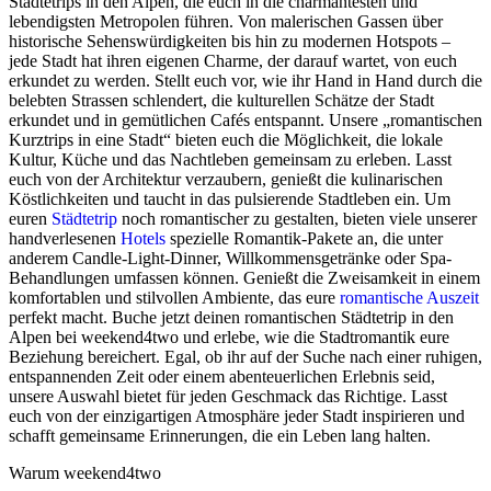
Städtetrips in den Alpen, die euch in die charmantesten und
lebendigsten Metropolen führen. Von malerischen Gassen über
historische Sehenswürdigkeiten bis hin zu modernen Hotspots –
jede Stadt hat ihren eigenen Charme, der darauf wartet, von euch
erkundet zu werden. Stellt euch vor, wie ihr Hand in Hand durch die
belebten Strassen schlendert, die kulturellen Schätze der Stadt
erkundet und in gemütlichen Cafés entspannt. Unsere „romantischen
Kurztrips in eine Stadt“ bieten euch die Möglichkeit, die lokale
Kultur, Küche und das Nachtleben gemeinsam zu erleben. Lasst
euch von der Architektur verzaubern, genießt die kulinarischen
Köstlichkeiten und taucht in das pulsierende Stadtleben ein. Um
euren
Städtetrip
noch romantischer zu gestalten, bieten viele unserer
handverlesenen
Hotels
spezielle Romantik-Pakete an, die unter
anderem Candle-Light-Dinner, Willkommensgetränke oder Spa-
Behandlungen umfassen können. Genießt die Zweisamkeit in einem
komfortablen und stilvollen Ambiente, das eure
romantische Auszeit
perfekt macht. Buche jetzt deinen romantischen Städtetrip in den
Alpen bei weekend4two und erlebe, wie die Stadtromantik eure
Beziehung bereichert. Egal, ob ihr auf der Suche nach einer ruhigen,
entspannenden Zeit oder einem abenteuerlichen Erlebnis seid,
unsere Auswahl bietet für jeden Geschmack das Richtige. Lasst
euch von der einzigartigen Atmosphäre jeder Stadt inspirieren und
schafft gemeinsame Erinnerungen, die ein Leben lang halten.
Warum weekend4two