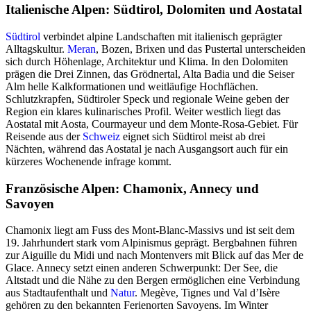
Italienische Alpen: Südtirol, Dolomiten und Aostatal
Südtirol
verbindet alpine Landschaften mit italienisch geprägter
Alltagskultur.
Meran
, Bozen, Brixen und das Pustertal unterscheiden
sich durch Höhenlage, Architektur und Klima. In den Dolomiten
prägen die Drei Zinnen, das Grödnertal, Alta Badia und die Seiser
Alm helle Kalkformationen und weitläufige Hochflächen.
Schlutzkrapfen, Südtiroler Speck und regionale Weine geben der
Region ein klares kulinarisches Profil. Weiter westlich liegt das
Aostatal mit Aosta, Courmayeur und dem Monte-Rosa-Gebiet. Für
Reisende aus der
Schweiz
eignet sich Südtirol meist ab drei
Nächten, während das Aostatal je nach Ausgangsort auch für ein
kürzeres Wochenende infrage kommt.
Französische Alpen: Chamonix, Annecy und
Savoyen
Chamonix liegt am Fuss des Mont-Blanc-Massivs und ist seit dem
19. Jahrhundert stark vom Alpinismus geprägt. Bergbahnen führen
zur Aiguille du Midi und nach Montenvers mit Blick auf das Mer de
Glace. Annecy setzt einen anderen Schwerpunkt: Der See, die
Altstadt und die Nähe zu den Bergen ermöglichen eine Verbindung
aus Stadtaufenthalt und
Natur
. Megève, Tignes und Val d’Isère
gehören zu den bekannten Ferienorten Savoyens. Im Winter