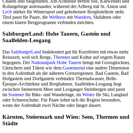
Chalets und Skigebieten. Am Achensee treffen See, Karwendel und
Rofangebirge aufeinander, während der Arlberg mit St. Anton und
Lech
stärker für Wintersport und gehobenere Berghotellerie steht.
Tirol passt für Paare, die
Wellness
mit
Wandern
, Skifahren oder
einem klaren Bergprogramm verbinden möchten.
SalzburgerLand: Hohe Tauern, Gastein und
Saalfelden-Leogang
Das
SalzburgerLand
funktioniert gut für Kurzferien mit etwas mehr
Reisezeit, weil sich Berge,
Thermen
und Kultur auf engem Raum
begegnen. Der
Nationalpark Hohe Tauern
bringt mit Grossglockner,
Gletschern und Tälern wie dem
Gasteinertal
eine andere Dimension
in den Aufenthalt als die näheren Grenzregionen. Bad Gastein, Bad
Hofgastein und Dorfgastein verbinden Thermalwasser, Belle-
Époque-Architektur und Bergbahnen. Saalfelden-Leogang liegt
zwischen Steinernem Meer und Leoganger Steinbergen und passt
im
Sommer
für Bike- und Wandertage, im
Winter
für Ski, Langlauf
oder Schneeschuhe. Für Paare lohnt sich die Region besonders,
wenn der Aufenthalt zwei Nächte oder länger dauert.
Kärnten, Steiermark und Wien: Seen, Thermen und
Städte