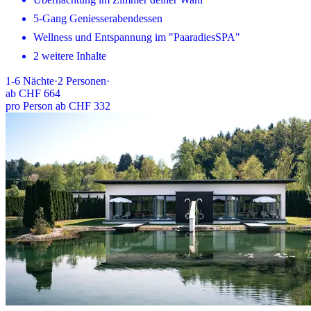
5-Gang Geniesserabendessen
Wellness und Entspannung im "PaaradiesSPA"
2 weitere Inhalte
1-6
Nächte
·
2
Personen
·
ab
CHF 664
pro Person ab CHF 332