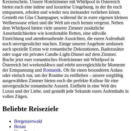
Kerzenschein. Unsere Hotelzimmer mit Whirlpool in Österreich
bieten euch eine intime und luxuriöse Umgebung, in der ihr euch
entspannen, erholen und wieder neu ineinander verlieben könnt.
Genießt ein Glas Champagner, während ihr in eurer eigenen kleinen
Wellnessoase relaxt und die Welt um euch herum vergesst. Neben
dem Whirlpool bieten viele unserer Zimmer zusätzliche
Annehmlichkeiten wie komfortable Betten, eine stilvolle
Einrichtung und atemberaubende Aussichten, die euren Aufenthalt
noch unvergesslicher machen. Einige unserer Angebote umfassen
auch spezielle Extras wie romantische Dekorationen, Badezusätze
oder sogar ein privates Candle-Light-Dinner auf dem Zimmer.
Buche jetzt euer romantisches Hotelzimmer mit Whirlpool in
Österreich bei weekend4two und erlebt unvergleichliche Momente
der Entspannung und
Romantik
. Ob für einen besonderen Anlass
oder einfach nur, um der Routine zu entfliehen – unsere sorgfältig
ausgewählten Zimmer bieten euch die perfekte Kulisse für eine
unvergessliche romantische Auszeit. Entflieht in eine Welt des
Luxus und der Liebe, und genießt jede Sekunde eures Aufenthalts in
vollen Zügen.
Beliebte Reiseziele
Bregenzerwald
Bezau