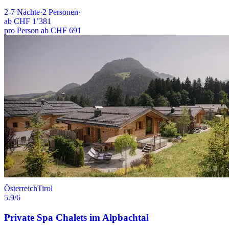
2-7
Nächte
·
2
Personen
·
ab
CHF 1’381
pro Person ab CHF 691
Österreich
Tirol
5.9
/6
Private Spa Chalets im Alpbachtal