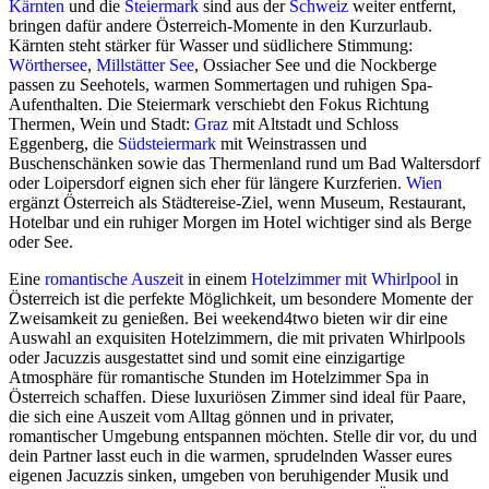
Kärnten
und die
Steiermark
sind aus der
Schweiz
weiter entfernt,
bringen dafür andere Österreich-Momente in den Kurzurlaub.
Kärnten steht stärker für Wasser und südlichere Stimmung:
Wörthersee
,
Millstätter See
, Ossiacher See und die Nockberge
passen zu Seehotels, warmen Sommertagen und ruhigen Spa-
Aufenthalten. Die Steiermark verschiebt den Fokus Richtung
Thermen, Wein und Stadt:
Graz
mit Altstadt und Schloss
Eggenberg, die
Südsteiermark
mit Weinstrassen und
Buschenschänken sowie das Thermenland rund um Bad Waltersdorf
oder Loipersdorf eignen sich eher für längere Kurzferien.
Wien
ergänzt Österreich als Städtereise-Ziel, wenn Museum, Restaurant,
Hotelbar und ein ruhiger Morgen im Hotel wichtiger sind als Berge
oder See.
Eine
romantische Auszeit
in einem
Hotelzimmer mit Whirlpool
in
Österreich ist die perfekte Möglichkeit, um besondere Momente der
Zweisamkeit zu genießen. Bei weekend4two bieten wir dir eine
Auswahl an exquisiten Hotelzimmern, die mit privaten Whirlpools
oder Jacuzzis ausgestattet sind und somit eine einzigartige
Atmosphäre für romantische Stunden im Hotelzimmer Spa in
Österreich schaffen. Diese luxuriösen Zimmer sind ideal für Paare,
die sich eine Auszeit vom Alltag gönnen und in privater,
romantischer Umgebung entspannen möchten. Stelle dir vor, du und
dein Partner lasst euch in die warmen, sprudelnden Wasser eures
eigenen Jacuzzis sinken, umgeben von beruhigender Musik und