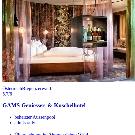
Österreich
Bregenzerwald
5.7
/6
GAMS Geniesser- & Kuschelhotel
beheizter Aussenpool
adults only
Übernachtung im Zimmer deiner Wahl