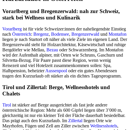
Vorarlberg und Bregenzerwald: nah zur Schweiz,
stark bei Wellness und Kulinarik
Vorarlberg
ist für viele Schweizer:innen der naheliegendste Einstieg
nach
Österreich
:
Bregenz
,
Bodensee
,
Bregenzerwald
und
Montafon
liegen je nach Startort oft näher als viele Ziele im eigenen Land. Der
Bregenzerwald steht für Holzarchitektur, Käsewirtschaft und ruhige
Bergdörfer wie Mellau,
Bezau
oder Schwarzenberg. Im Montafon
wird der Aufenthalt alpiner, mit Orten wie Schruns, Gaschurn und
Silvretta-Bezug. Für Paare passt diese Region, wenn wenig
Reisezeit und viel Hotelzeit zusammenkommen sollen: Spa,
Halbpension, beheizter
Aussenpool
oder ein gutes Abendessen
tragen den Kurzurlaub oft stärker als ein dichtes Tagesprogramm.
Tirol und Zillertal: Berge, Wellnesshotels und
Chalets
Tirol
ist stärker auf Berge ausgerichtet als fast jede andere
österreichische Region: Mehr als 600 Gipfel liegen über 3’000 m,
gleichzeitig ist nur ein kleiner Teil der Fläche dauerhaft besiedelbar.
Das prägt auch den Kurzurlaub. Im
Zillertal
liegen Orte wie
Mayrhofen, Fügen und Zell am Ziller zwischen
Wellnesshotels
,