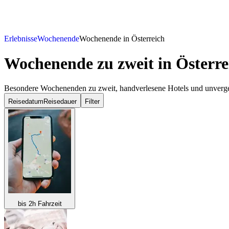
Erlebnisse
Wochenende
Wochenende in Österreich
Wochenende zu zweit
in Österre
Besondere Wochenenden zu zweit, handverlesene Hotels und unvergess
Reisedatum
Reisedauer
Filter
bis 2h Fahrzeit