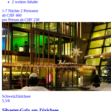
2 weitere Inhalte
1-7
Nächte
·
2
Personen
·
ab
CHF 460
pro Person ab CHF 230
Schweiz
Zürichsee
5.5
/6
Silvester-Gala am Zürichsee