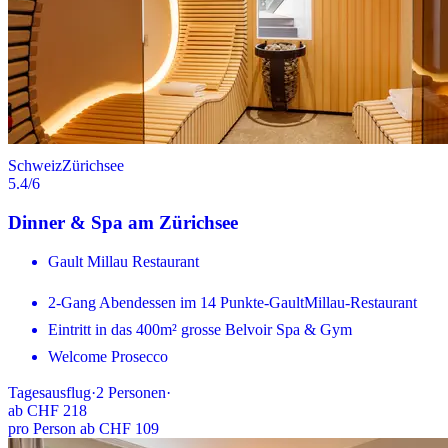
Schweiz
Zürichsee
5.4
/6
Dinner & Spa am Zürichsee
Gault Millau Restaurant
2-Gang Abendessen im 14 Punkte-GaultMillau-Restaurant
Eintritt in das 400m² grosse Belvoir Spa & Gym
Welcome Prosecco
Tagesausflug
·
2
Personen
·
ab
CHF 218
pro Person ab CHF 109