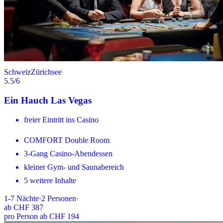
Schweiz
Zürichsee
5.5
/6
Ein Hauch Las Vegas
freier Eintritt ins Casino
COMFORT Double Room
3-Gang Casino-Abendessen
kleiner Gym- und Saunabereich
5 weitere Inhalte
1-7
Nächte
·
2
Personen
·
ab
CHF 387
pro Person ab CHF 194