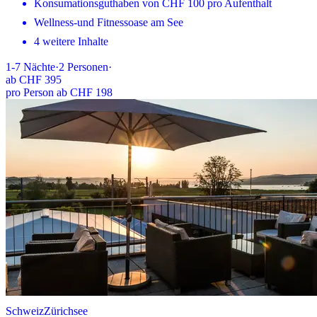
Konsumationsguthaben von CHF 100 pro Aufenthalt
Wellness-und Fitnessoase am See
4 weitere Inhalte
1-7
Nächte
·
2
Personen
·
ab
CHF 395
pro Person ab CHF 198
Schweiz
Zürichsee