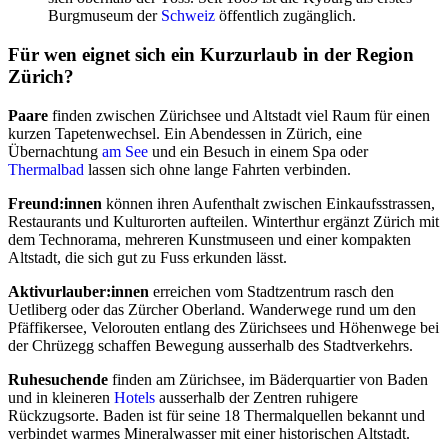
Burgmuseum der
Schweiz
öffentlich zugänglich.
Für wen eignet sich ein Kurzurlaub in der Region
Zürich?
Paare
finden zwischen Zürichsee und Altstadt viel Raum für einen
kurzen Tapetenwechsel. Ein Abendessen in Zürich, eine
Übernachtung
am See
und ein Besuch in einem Spa oder
Thermalbad
lassen sich ohne lange Fahrten verbinden.
Freund:innen
können ihren Aufenthalt zwischen Einkaufsstrassen,
Restaurants und Kulturorten aufteilen. Winterthur ergänzt Zürich mit
dem Technorama, mehreren Kunstmuseen und einer kompakten
Altstadt, die sich gut zu Fuss erkunden lässt.
Aktivurlauber:innen
erreichen vom Stadtzentrum rasch den
Uetliberg oder das Zürcher Oberland. Wanderwege rund um den
Pfäffikersee, Velorouten entlang des Zürichsees und Höhenwege bei
der Chrüzegg schaffen Bewegung ausserhalb des Stadtverkehrs.
Ruhesuchende
finden am Zürichsee, im Bäderquartier von Baden
und in kleineren
Hotels
ausserhalb der Zentren ruhigere
Rückzugsorte. Baden ist für seine 18 Thermalquellen bekannt und
verbindet warmes Mineralwasser mit einer historischen Altstadt.