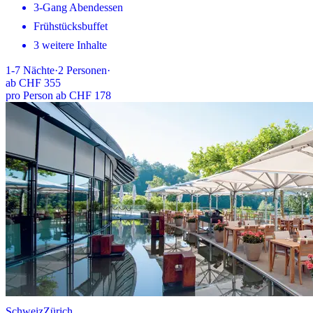
3-Gang Abendessen
Frühstücksbuffet
3 weitere Inhalte
1-7
Nächte
·
2
Personen
·
ab
CHF 355
pro Person ab CHF 178
Schweiz
Zürich