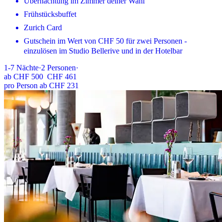
Übernachtung im Zimmer deiner Wahl
Frühstücksbuffet
Zurich Card
Gutschein im Wert von CHF 50 für zwei Personen -
einzulösen im Studio Bellerive und in der Hotelbar
1-7
Nächte
·
2
Personen
·
ab
CHF 500
CHF 461
pro Person ab CHF 231