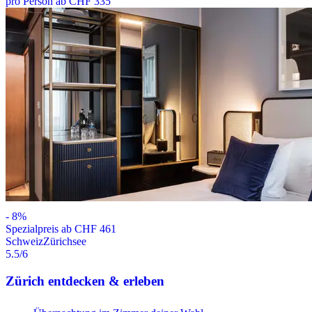
pro Person ab CHF 335
-
8
%
Spezialpreis ab CHF 461
Schweiz
Zürichsee
5.5
/6
Zürich entdecken & erleben