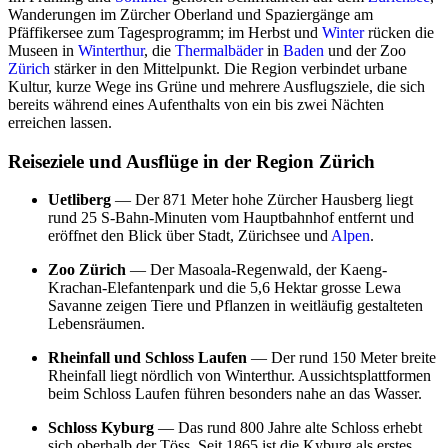
Wanderungen im Zürcher Oberland und Spaziergänge am
Pfäffikersee zum Tagesprogramm; im Herbst und
Winter
rücken die
Museen in
Winterthur
, die
Thermalbäder
in
Baden
und der Zoo
Zürich
stärker in den Mittelpunkt. Die Region verbindet urbane
Kultur, kurze Wege ins Grüne und mehrere Ausflugsziele, die sich
bereits während eines Aufenthalts von ein bis zwei Nächten
erreichen lassen.
Reiseziele und Ausflüge in der Region Zürich
Uetliberg
— Der 871 Meter hohe Zürcher Hausberg liegt
rund 25 S-Bahn-Minuten vom Hauptbahnhof entfernt und
eröffnet den Blick über Stadt, Zürichsee und
Alpen
.
Zoo Zürich
— Der Masoala-Regenwald, der Kaeng-
Krachan-Elefantenpark und die 5,6 Hektar grosse Lewa
Savanne zeigen Tiere und Pflanzen in weitläufig gestalteten
Lebensräumen.
Rheinfall und Schloss Laufen
— Der rund 150 Meter breite
Rheinfall liegt nördlich von Winterthur. Aussichtsplattformen
beim Schloss Laufen führen besonders nahe an das Wasser.
Schloss Kyburg
— Das rund 800 Jahre alte Schloss erhebt
sich oberhalb der Töss. Seit 1865 ist die Kyburg als erstes