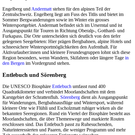
Engelberg und
Andermatt
stehen für den alpinen Teil der
Zentralschweiz. Engelberg liegt am Fuss des Titlis und bietet im
Sommer Bergwanderungen sowie im Winter ein grosses
Wintersportgebiet. Andermatt befindet sich im Urserntal und ist
Ausgangspunkt für Touren in Richtung Oberalp-, Gotthard- und
Furkapass. Die Orte unterscheiden sich deutlich von den tiefer
gelegenen Seegebieten: Hier prägen Bergbahnen, alpine Hotels und
schneesichere Wintersportmöglichkeiten den Aufenthalt. Für
Aktivurlauber:innen und kleinere Freundesgruppen lohnt sich diese
Region besonders, wenn Wandern, Skifahren oder längere Tage
in
den Bergen
im Vordergrund stehen.
Entlebuch und Sörenberg
Die UNESCO Biosphäre
Entlebuch
umfasst rund 400
Quadratkilometer und verbindet Moorlandschaften mit dem
Karstgebiet der Schrattenfluh.
Sörenberg
dient als Ausgangspunkt
für Wanderungen, Bergbahnausflüge und Wintersport, während
kleinere Orte wie Flühli und Escholzmatt ruhiger wirken als die
bekannten Seeregionen. Rund ein Viertel der Biosphäre besteht aus
Moorlandschaften, die über Themenwege und markierte Routen
erschlossen sind. Das Entlebuch passt zu Ruhesuchenden,
Naturinteressierten und Paaren, die weniger Programm und mehr