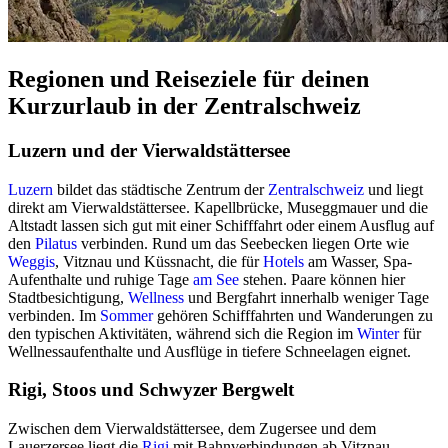
Regionen und Reiseziele für deinen
Kurzurlaub in der Zentralschweiz
Luzern und der Vierwaldstättersee
Luzern
bildet das städtische Zentrum der
Zentralschweiz
und liegt
direkt am Vierwaldstättersee. Kapellbrücke, Museggmauer und die
Altstadt lassen sich gut mit einer Schifffahrt oder einem Ausflug auf
den
Pilatus
verbinden. Rund um das Seebecken liegen Orte wie
Weggis
, Vitznau und Küssnacht, die für
Hotels
am Wasser, Spa-
Aufenthalte und ruhige Tage
am See
stehen. Paare können hier
Stadtbesichtigung,
Wellness
und Bergfahrt innerhalb weniger Tage
verbinden. Im
Sommer
gehören Schifffahrten und Wanderungen zu
den typischen Aktivitäten, während sich die Region im
Winter
für
Wellnessaufenthalte und Ausflüge in tiefere Schneelagen eignet.
Rigi, Stoos und Schwyzer Bergwelt
Zwischen dem Vierwaldstättersee, dem Zugersee und dem
Lauerzersee liegt die
Rigi
mit Bahnverbindungen ab Vitznau,