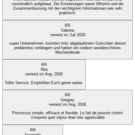
verständlich aufgebaut. Die Erinnerungen waren hilfreich und die
Zusammenfassung mit den wichtigsten Informationen war sehr
praktisch.
6
/
6
Sabrina
verreist im Juli 2026
super Unternehmen. konnten trotz abgelaufenem Gutschein diesen
problemlos verlängern und hatten ein rundum wunderschönes
Wochendende
6
/
6
Rita
verreist im Aug. 2026
Toller Service. Empfehlen Euch gerne weiter.
6
/
6
Gregory
verreist im Aug. 2026
Processus simple, efficace et flexible. Le fait de pouvoir choisir
n’importe quel séjour était très appréciable
6
/
6
Jeannette