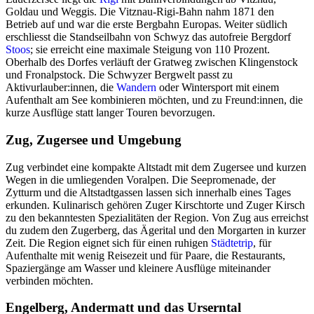
Goldau und Weggis. Die Vitznau-Rigi-Bahn nahm 1871 den
Betrieb auf und war die erste Bergbahn Europas. Weiter südlich
erschliesst die Standseilbahn von Schwyz das autofreie Bergdorf
Stoos
; sie erreicht eine maximale Steigung von 110 Prozent.
Oberhalb des Dorfes verläuft der Gratweg zwischen Klingenstock
und Fronalpstock. Die Schwyzer Bergwelt passt zu
Aktivurlauber:innen, die
Wandern
oder Wintersport mit einem
Aufenthalt am See kombinieren möchten, und zu Freund:innen, die
kurze Ausflüge statt langer Touren bevorzugen.
Zug, Zugersee und Umgebung
Zug verbindet eine kompakte Altstadt mit dem Zugersee und kurzen
Wegen in die umliegenden Voralpen. Die Seepromenade, der
Zytturm und die Altstadtgassen lassen sich innerhalb eines Tages
erkunden. Kulinarisch gehören Zuger Kirschtorte und Zuger Kirsch
zu den bekanntesten Spezialitäten der Region. Von Zug aus erreichst
du zudem den Zugerberg, das Ägerital und den Morgarten in kurzer
Zeit. Die Region eignet sich für einen ruhigen
Städtetrip
, für
Aufenthalte mit wenig Reisezeit und für Paare, die Restaurants,
Spaziergänge am Wasser und kleinere Ausflüge miteinander
verbinden möchten.
Engelberg, Andermatt und das Urserntal