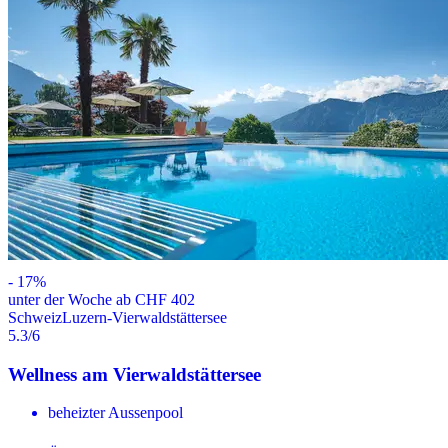
-
17
%
unter der Woche ab CHF 402
Schweiz
Luzern-Vierwaldstättersee
5.3
/6
Wellness am Vierwaldstättersee
beheizter Aussenpool