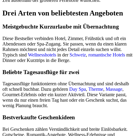
Zeit ausserhalb der grösseren Ferienorte wünschen.
Drei Arten von beliebtesten Angeboten
Meistgebuchte Kurzurlaube mit Übernachtung
Diese Bestseller verbinden Hotel, Zimmer, Frühstück und oft ein
Abendessen oder Spa-Zugang. Sie passen, wenn du einen klaren
Rahmen möchtest und nicht jedes Detail einzeln suchen willst.
Typisch sind
Wellnesshotels
in der
Schweiz
,
romantische Hotels
mit
Dinner oder Kurztrips in die Berge.
Beliebte Tagesausflüge für zwei
Tagesausflüge funktionieren ohne Übernachtung und sind deshalb
oft schnell buchbar. Dazu gehören
Day Spa
,
Therme
,
Massage
,
Gourmet-Erlebnis oder ein kurzer Aktivteil. Diese Variante passt,
wenn du nur einen freien Tag hast oder ein Geschenk suchst, das
wenig Planung braucht.
Bestverkaufte Geschenkideen
Bei Geschenken zählen Verständlichkeit und breite Einlösbarkeit.
Gutscheine, Romantik-Angebote, Wellness-Erlebnisse und