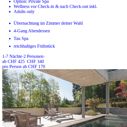
Option: Private Spa
Wellness vor Check-in & nach Check-out inkl.
Adults only
Übernachtung im Zimmer deiner Wahl
4-Gang Abendessen
Tau Spa
reichhaltiges Frühstück
1-7
Nächte
·
2
Personen
·
ab
CHF 425
CHF 340
pro Person ab CHF 170