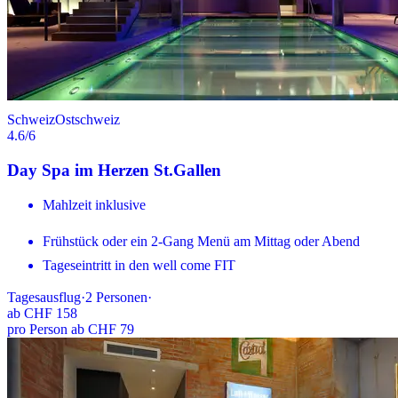
Schweiz
Ostschweiz
4.6
/6
Day Spa im Herzen St.Gallen
Mahlzeit inklusive
Frühstück oder ein 2-Gang Menü am Mittag oder Abend
Tageseintritt in den well come FIT
Tagesausflug
·
2
Personen
·
ab
CHF 158
pro Person ab CHF 79