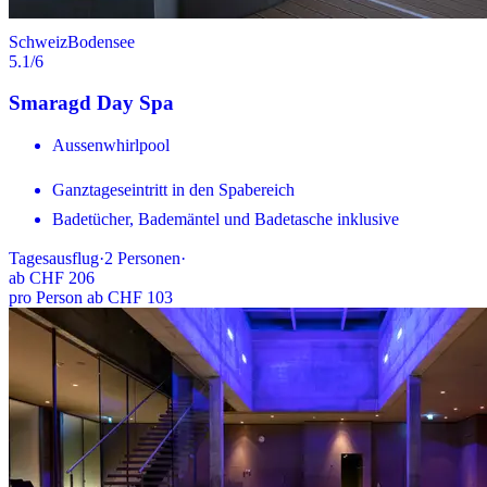
Schweiz
Bodensee
5.1
/6
Smaragd Day Spa
Aussenwhirlpool
Ganztageseintritt in den Spabereich
Badetücher, Bademäntel und Badetasche inklusive
Tagesausflug
·
2
Personen
·
ab
CHF 206
pro Person ab CHF 103