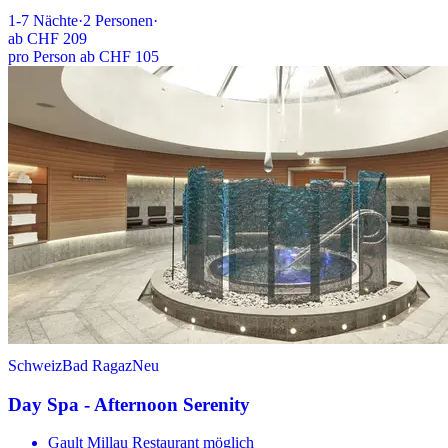
1-7
Nächte
·
2
Personen
·
ab
CHF 209
pro Person ab CHF 105
Schweiz
Bad Ragaz
Neu
Day Spa - Afternoon Serenity
Gault Millau Restaurant möglich