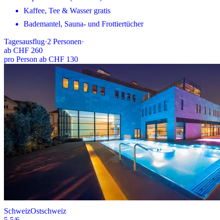
Kaffee, Tee & Wasser gratis
Bademantel, Sauna- und Frottiertücher
Tagesausflug
·
2
Personen
·
ab
CHF 260
pro Person ab CHF 130
Schweiz
Ostschweiz
5.5
/6