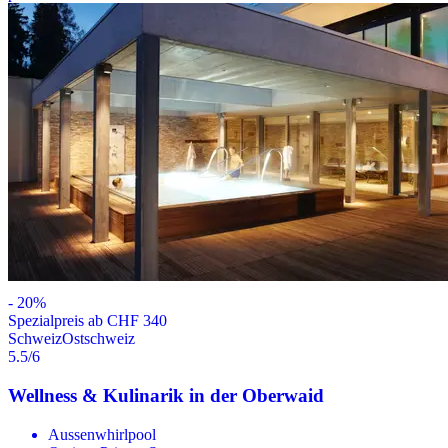
-
20
%
Spezialpreis ab CHF 340
Schweiz
Ostschweiz
5.5
/6
Wellness & Kulinarik in der Oberwaid
Aussenwhirlpool