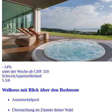
-
14
%
unter der Woche ab CHF 320
Schweiz
Appenzellerland
5.5
/6
Wellness mit Blick über den Bodensee
Aussenwhirlpool
Übernachtung im Zimmer deiner Wahl