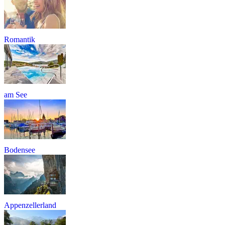
Romantik
am See
Bodensee
Appenzellerland