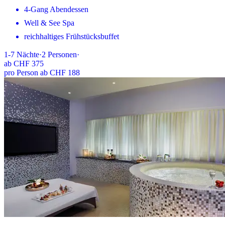
4-Gang Abendessen
Well & See Spa
reichhaltiges Frühstücksbuffet
1-7
Nächte
·
2
Personen
·
ab
CHF 375
pro Person ab CHF 188