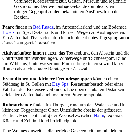
verbindet Klosterarchitektur, Gärten, Museum und regionale
Gastronomie. Der weitläufige Gebäudekomplex ist ein
ruhiger Gegenpol zu den bekannteren Ausflugszielen der
Region.
Paare
finden in
Bad Ragaz
, im Appenzellerland und am Bodensee
Hotels
mit Spa, Restaurants und kurzen Wegen zu Ausflugszielen.
Ein Aufenthalt lässt sich dadurch auch ohne dichtes Tagesprogramm
abwechslungsreich gestalten.
Aktivurlauber:innen
nutzen das Toggenburg, den Alpstein und die
Churfirsten für Wanderungen, Winterwege und Schneesport. Rund
um Wildhaus, Unterwasser und Flumserberg stehen sowohl kurze
Routen als auch längere Bergtage zur Auswahl.
Freundinnen und kleinere Freundesgruppen
können einen
Städtetag in St. Gallen mit
Day Spa
, Restaurantbesuch oder einer
Fahrt an den Bodensee verbinden. Die überschaubaren Distanzen
erleichtern Aufenthalte mit mehreren Programmpunkten.
Ruhesuchende
finden im Thurgau, rund um den Walensee und in
kleineren Toggenburger Orten Unterkünfte abseits der grösseren
Zentren. Hier steht häufig der Wechsel zwischen
Natur
, regionaler
Küche und Zeit im Hotel im Mittelpunkt.
Eine Wellnessauszeit ist die perfekte Gelegenheit, um mit deinen