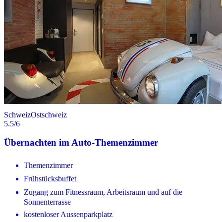
Schweiz
Ostschweiz
5.5
/6
Übernachten im Auto-Themenzimmer
Themenzimmer
Frühstücksbuffet
Zugang zum Fitnessraum, Arbeitsraum und auf die
Sonnenterrasse
kostenloser Aussenparkplatz