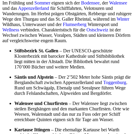
Im Frühling und
Sommer
eignen sich der
Bodensee
, der
Walensee
und das
Appenzellerland
für Schifffahrten, Velotouren und
Wanderungen. Im Herbst prägen Obstgärten, Rebberge und ruhigere
Wege den Thurgau und das St. Galler Rheintal, während im
Winter
Wildhaus, Unterwasser und der
Flumserberg
Wintersport und
Wellness
verbinden. Charakteristisch für die
Ostschweiz
ist der
Wechsel zwischen Wasser, Voralpen, Städten und kleineren Dörfern
auf vergleichsweise engem Raum.
Stiftsbezirk St. Gallen
– Der UNESCO-geschützte
Klosterbezirk mit barocker Kathedrale und Stiftsbibliothek
liegt mitten in der Altstadt. Die Bibliothek bewahrt rund
170’000 Bücher und weitere Medien.
Säntis und Alpstein
– Der 2’502 Meter hohe Säntis prägt die
Berglandschaft zwischen Appenzellerland und
Toggenburg
.
Rund um Schwägalp, Ebenalp und Seealpsee führen Wege
durch Felslandschaften, Alpweiden und Bergdörfer.
Walensee und Churfirsten
– Der Walensee liegt zwischen
steilen Berghängen und den markanten Churfirsten. Orte wie
Weesen, Walenstadt und das nur zu Fuss oder per Schiff
erreichbare Quinten eignen sich für Tage am Wasser.
Kartause Ittingen
– Die ehemalige Kartause bei Warth