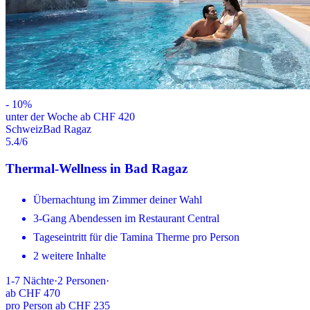
-
10
%
unter der Woche ab CHF 420
Schweiz
Bad Ragaz
5.4
/6
Thermal-Wellness in Bad Ragaz
Übernachtung im Zimmer deiner Wahl
3-Gang Abendessen im Restaurant Central
Tageseintritt für die Tamina Therme pro Person
2 weitere Inhalte
1-7
Nächte
·
2
Personen
·
ab
CHF 470
pro Person ab CHF 235