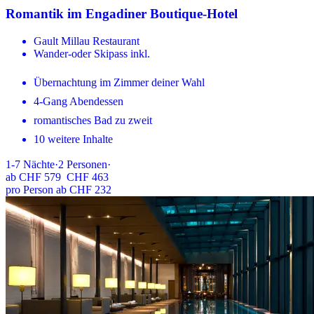
Romantik im Engadiner Boutique-Hotel
Gault Millau Restaurant
Wander-oder Skipass inkl.
Übernachtung im Zimmer deiner Wahl
4-Gang Abendessen
romantisches Bad zu zweit
10 weitere Inhalte
1-7
Nächte
·
2
Personen
·
ab
CHF 579
CHF 463
pro Person ab CHF 232