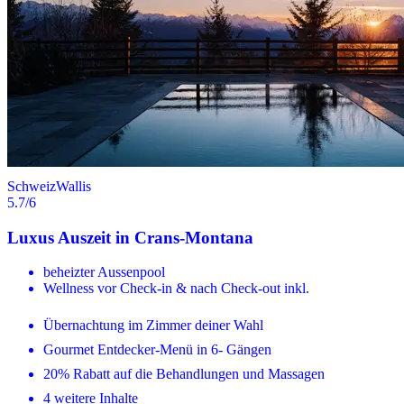
Schweiz
Wallis
5.7
/6
Luxus Auszeit in Crans-Montana
beheizter Aussenpool
Wellness vor Check-in & nach Check-out inkl.
Übernachtung im Zimmer deiner Wahl
Gourmet Entdecker-Menü in 6- Gängen
20% Rabatt auf die Behandlungen und Massagen
4 weitere Inhalte