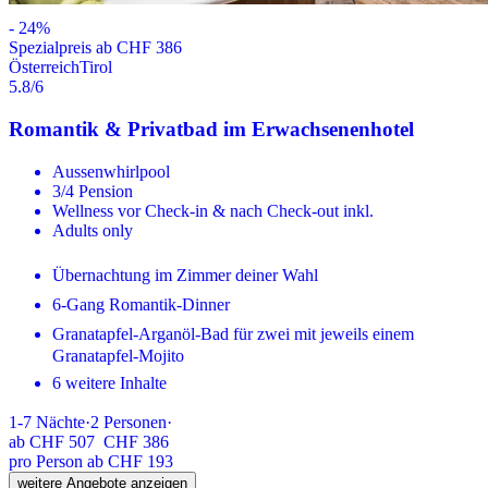
-
24
%
Spezialpreis ab CHF 386
Österreich
Tirol
5.8
/6
Romantik & Privatbad im Erwachsenenhotel
Aussenwhirlpool
3/4 Pension
Wellness vor Check-in & nach Check-out inkl.
Adults only
Übernachtung im Zimmer deiner Wahl
6-Gang Romantik-Dinner
Granatapfel-Arganöl-Bad für zwei mit jeweils einem
Granatapfel-Mojito
6 weitere Inhalte
1-7
Nächte
·
2
Personen
·
ab
CHF 507
CHF 386
pro Person ab CHF 193
weitere Angebote anzeigen