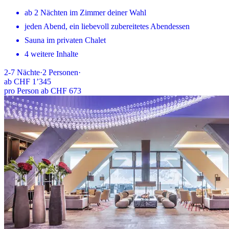
ab 2 Nächten im Zimmer deiner Wahl
jeden Abend, ein liebevoll zubereitetes Abendessen
Sauna im privaten Chalet
4 weitere Inhalte
2-7
Nächte
·
2
Personen
·
ab
CHF 1’345
pro Person ab CHF 673