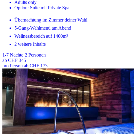
Adults only
Option: Suite mit Private Spa
Übernachtung im Zimmer deiner Wahl
5-Gang-Wahlmenü am Abend
Wellnessbereich auf 1400m²
2 weitere Inhalte
1-7
Nächte
·
2
Personen
·
ab
CHF 345
pro Person ab CHF 173