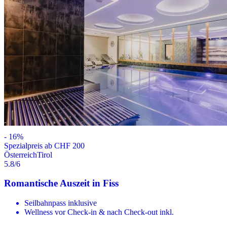
-
16
%
Spezialpreis ab CHF 200
Österreich
Tirol
5.8
/6
Romantische Auszeit in Fiss
Seilbahnpass inklusive
Wellness vor Check-in & nach Check-out inkl.