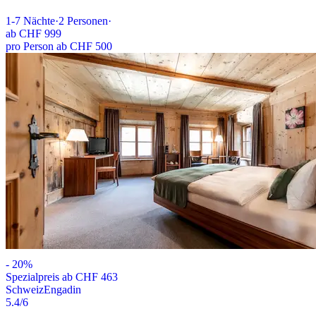
1-7
Nächte
·
2
Personen
·
ab
CHF 999
pro Person ab CHF 500
-
20
%
Spezialpreis ab CHF 463
Schweiz
Engadin
5.4
/6