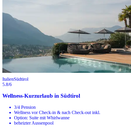
Italien
Südtirol
5.8
/6
Wellness-Kurzurlaub in Südtirol
3/4 Pension
Wellness vor Check-in & nach Check-out inkl.
Option: Suite mit Whirlwanne
beheizter Aussenpool