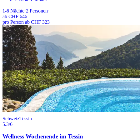
1-6
Nächte
·
2
Personen
·
ab
CHF 646
pro Person ab CHF 323
Schweiz
Tessin
5.3
/6
Wellness Wochenende im Tessin