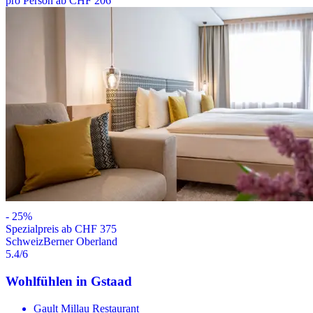
pro Person ab CHF 206
-
25
%
Spezialpreis ab CHF 375
Schweiz
Berner Oberland
5.4
/6
Wohlfühlen in Gstaad
Gault Millau Restaurant