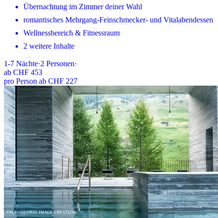
Übernachtung im Zimmer deiner Wahl
romantisches Mehrgang-Feinschmecker- und Vitalabendessen
Wellnessbereich & Fitnessraum
2 weitere Inhalte
1-7
Nächte
·
2
Personen
·
ab
CHF 453
pro Person ab CHF 227