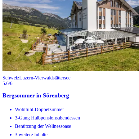
Schweiz
Luzern-Vierwaldstättersee
5.6
/6
Bergsommer in Sörenberg
Wohlfühl-Doppelzimmer
3-Gang Halbpensionsabendessen
Benützung der Wellnessoase
3 weitere Inhalte