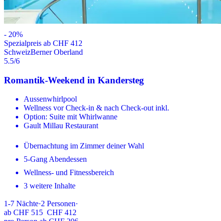
-
20
%
Spezialpreis ab CHF 412
Schweiz
Berner Oberland
5.5
/6
Romantik-Weekend in Kandersteg
Aussenwhirlpool
Wellness vor Check-in & nach Check-out inkl.
Option: Suite mit Whirlwanne
Gault Millau Restaurant
Übernachtung im Zimmer deiner Wahl
5-Gang Abendessen
Wellness- und Fitnessbereich
3 weitere Inhalte
1-7
Nächte
·
2
Personen
·
ab
CHF 515
CHF 412