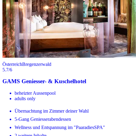
Österreich
Bregenzerwald
5.7
/6
GAMS Geniesser- & Kuschelhotel
beheizter Aussenpool
adults only
Übernachtung im Zimmer deiner Wahl
5-Gang Geniesserabendessen
Wellness und Entspannung im "PaaradiesSPA"
2 weitere Inhalte