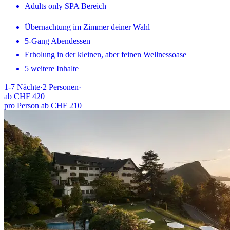
Adults only SPA Bereich
Übernachtung im Zimmer deiner Wahl
5-Gang Abendessen
Erholung in der kleinen, aber feinen Wellnessoase
5 weitere Inhalte
1-7
Nächte
·
2
Personen
·
ab
CHF 420
pro Person ab CHF 210