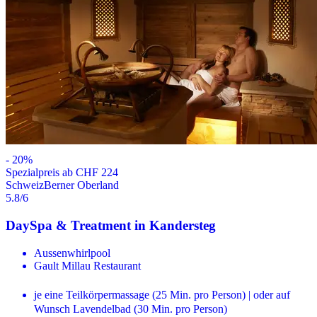
-
20
%
Spezialpreis ab CHF 224
Schweiz
Berner Oberland
5.8
/6
DaySpa & Treatment in Kandersteg
Aussenwhirlpool
Gault Millau Restaurant
je eine Teilkörpermassage (25 Min. pro Person) | oder auf
Wunsch Lavendelbad (30 Min. pro Person)