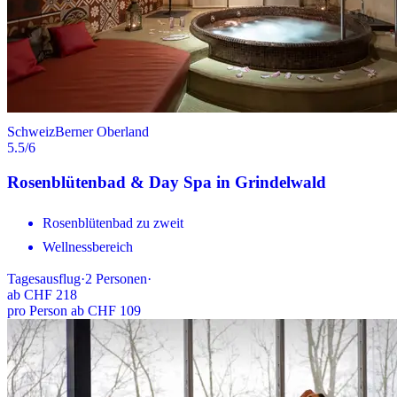
Schweiz
Berner Oberland
5.5
/6
Rosenblütenbad & Day Spa in Grindelwald
Rosenblütenbad zu zweit
Wellnessbereich
Tagesausflug
·
2
Personen
·
ab
CHF 218
pro Person ab CHF 109