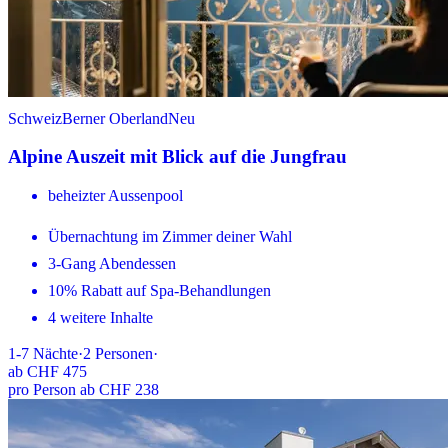
Schweiz
Berner Oberland
Neu
Alpine Auszeit mit Blick auf die Jungfrau
beheizter Aussenpool
Übernachtung im Zimmer deiner Wahl
3-Gang Abendessen
10% Rabatt auf Spa-Behandlungen
4 weitere Inhalte
1-7
Nächte
·
2
Personen
·
ab
CHF 475
pro Person ab CHF 238