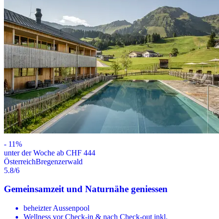
-
11
%
unter der Woche ab CHF 444
Österreich
Bregenzerwald
5.8
/6
Gemeinsamzeit und Naturnähe geniessen
beheizter Aussenpool
Wellness vor Check-in & nach Check-out inkl.