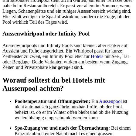
Ein saisonaler Hotelpool steht oft im Garten, auf einer Terrasse oder
nahe beim Restaurantbereich. Er passt vor allem im Sommer, wenn
Liegen, Schattenplätze und ein ruhiger Aussenbereich wichtig sind.
Hier zählt weniger die Spa-Infrastruktur, sondern die Frage, ob der
Pool wirklich Teil des Tages wird.
Aussenwhirlpool oder Infinity Pool
Aussenwhirlpools und Infinity Pools sind kleiner, aber stärker auf
Aussicht und Ruhe ausgerichtet. Ein Whirlpool passt für kurze
Zeitfenster zu zweit, ein Infinity Pool eher für
Hotels
mit See-, Tal-
oder Berglage. Beide Varianten wirken am besten, wenn Zugang,
Zeiten und Privatsphäre klar geregelt sind.
Worauf solltest du bei Hotels mit
Aussenpool achten?
Pooltemperatur und Öffnungszeiten:
Ein
Aussenpool
ist
nicht automatisch ganzjährig nutzbar. Prüfe, ob der Pool
beheizt ist, ob er im Winter offen bleibt und ob die Nutzung
wetterabhängig eingeschränkt werden kann.
Spa-Zugang vor und nach der Übernachtung:
Bei einem
Kurzurlaub mit einer Nacht macht es einen grossen