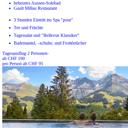
beheiztes Aussen-Solebad
Gault Millau Restaurant
3 Stunden Eintritt ins Spa "pour"
Tee und Früchte
Tagessalat und "Bellevue Klassiker"
Bademantel, –schuhe, und Frottéetücher
Tagesausflug
·
2
Personen
·
ab
CHF 190
pro Person ab CHF 95