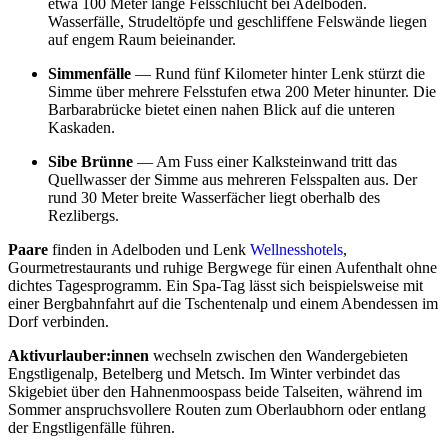
etwa 100 Meter lange Felsschlucht bei Adelboden.
Wasserfälle, Strudeltöpfe und geschliffene Felswände liegen
auf engem Raum beieinander.
Simmenfälle
— Rund fünf Kilometer hinter Lenk stürzt die
Simme über mehrere Felsstufen etwa 200 Meter hinunter. Die
Barbarabrücke bietet einen nahen Blick auf die unteren
Kaskaden.
Sibe Brünne
— Am Fuss einer Kalksteinwand tritt das
Quellwasser der Simme aus mehreren Felsspalten aus. Der
rund 30 Meter breite Wasserfächer liegt oberhalb des
Rezlibergs.
Paare
finden in Adelboden und Lenk
Wellnesshotels
,
Gourmetrestaurants und ruhige Bergwege für einen Aufenthalt ohne
dichtes Tagesprogramm. Ein Spa-Tag lässt sich beispielsweise mit
einer Bergbahnfahrt auf die Tschentenalp und einem Abendessen im
Dorf verbinden.
Aktivurlauber:innen
wechseln zwischen den Wandergebieten
Engstligenalp, Betelberg und Metsch. Im Winter verbindet das
Skigebiet über den Hahnenmoospass beide Talseiten, während im
Sommer anspruchsvollere Routen zum Oberlaubhorn oder entlang
der Engstligenfälle führen.