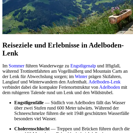
Reiseziele und Erlebnisse in Adelboden-
Lenk
Im
Sommer
führen Wanderwege zu
Engstligenalp
und Iffigfall,
während Trottinettfahrten am VogellisiBerg und Mountain Carts an
der Lenk für Abwechslung sorgen; im
Winter
prägen Skifahren,
Langlauf und Winterwandern den Aufenthalt.
Adelboden-Lenk
verbindet dabei die kompakte Ferienortstruktur von
Adelboden
mit
dem ruhigeren Talende rund um Lenk und den Wildstrubel.
Engstligenfälle
— Südlich von Adelboden fällt das Wasser
über zwei Stufen rund 600 Meter talwärts. Während der
Schneeschmelze führen die seit 1948 geschützten Wasserfälle
besonders viel Wasser.
Cholerenschlucht
— Treppen und Brücken führen durch die