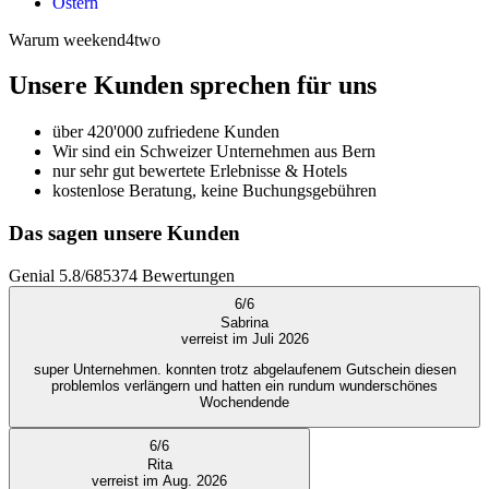
Ostern
Warum weekend4two
Unsere Kunden sprechen für uns
über 420'000 zufriedene Kunden
Wir sind ein Schweizer Unternehmen aus Bern
nur sehr gut bewertete Erlebnisse & Hotels
kostenlose Beratung, keine Buchungsgebühren
Das sagen unsere Kunden
Genial
5.8
/
6
85374
Bewertungen
6
/
6
Sabrina
verreist im Juli 2026
super Unternehmen. konnten trotz abgelaufenem Gutschein diesen
problemlos verlängern und hatten ein rundum wunderschönes
Wochendende
6
/
6
Rita
verreist im Aug. 2026