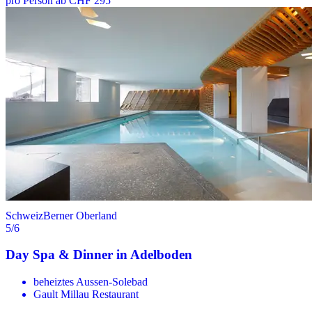
pro Person ab CHF 295
Schweiz
Berner Oberland
5
/6
Day Spa & Dinner in Adelboden
beheiztes Aussen-Solebad
Gault Millau Restaurant