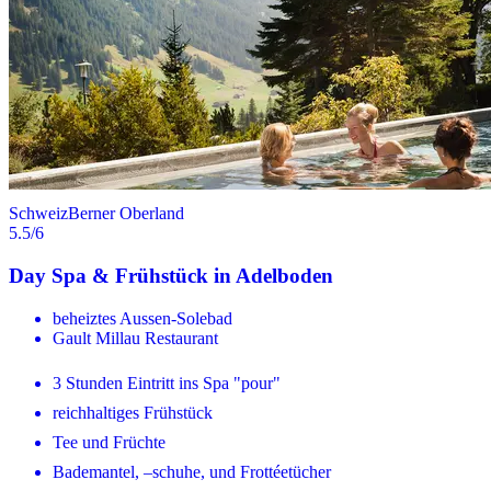
Schweiz
Berner Oberland
5.5
/6
Day Spa & Frühstück in Adelboden
beheiztes Aussen-Solebad
Gault Millau Restaurant
3 Stunden Eintritt ins Spa "pour"
reichhaltiges Frühstück
Tee und Früchte
Bademantel, –schuhe, und Frottéetücher