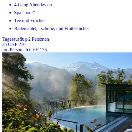
4-Gang Abendessen
Spa "pour"
Tee und Früchte
Bademantel, –schuhe, und Frottéetücher
Tagesausflug
·
2
Personen
·
ab
CHF 270
pro Person ab CHF 135