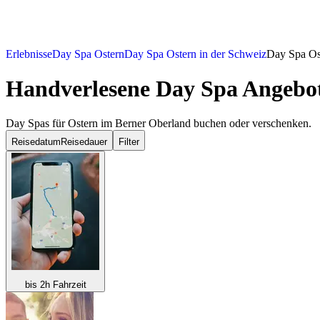
Erlebnisse
Day Spa Ostern
Day Spa Ostern in der Schweiz
Day Spa Os
Handverlesene Day Spa Angebot
Day Spas für Ostern im Berner Oberland buchen oder verschenken.
Reisedatum
Reisedauer
Filter
bis 2h Fahrzeit