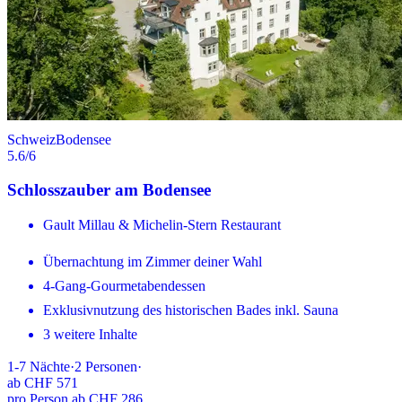
Schweiz
Bodensee
5.6
/6
Schlosszauber am Bodensee
Gault Millau & Michelin-Stern Restaurant
Übernachtung im Zimmer deiner Wahl
4-Gang-Gourmetabendessen
Exklusivnutzung des historischen Bades inkl. Sauna
3 weitere Inhalte
1-7
Nächte
·
2
Personen
·
ab
CHF 571
pro Person ab CHF 286