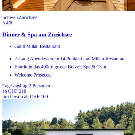
Schweiz
Zürichsee
5.4
/6
Dinner & Spa am Zürichsee
Gault Millau Restaurant
2-Gang Abendessen im 14 Punkte-GaultMillau-Restaurant
Eintritt in das 400m² grosse Belvoir Spa & Gym
Welcome Prosecco
Tagesausflug
·
2
Personen
·
ab
CHF 218
pro Person ab CHF 109