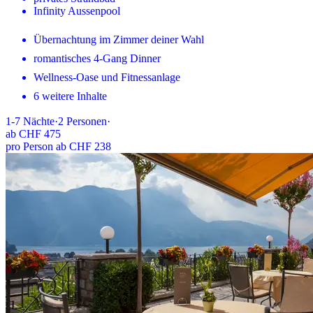
Infinity Aussenpool
Übernachtung im Zimmer deiner Wahl
romantisches 4-Gang Dinner
Wellness-Oase und Fitnessanlage
6 weitere Inhalte
1-7
Nächte
·
2
Personen
·
ab
CHF 475
pro Person ab CHF 238