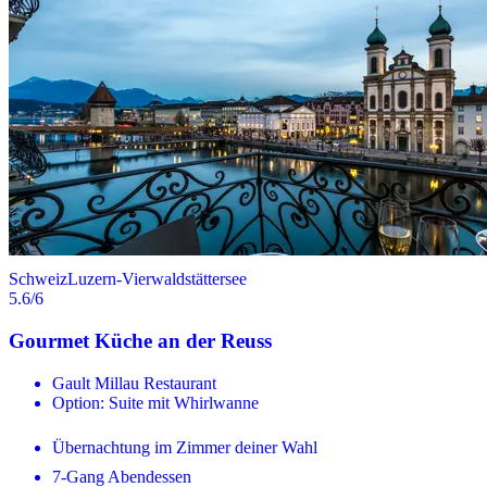
Schweiz
Luzern-Vierwaldstättersee
5.6
/6
Gourmet Küche an der Reuss
Gault Millau Restaurant
Option: Suite mit Whirlwanne
Übernachtung im Zimmer deiner Wahl
7-Gang Abendessen