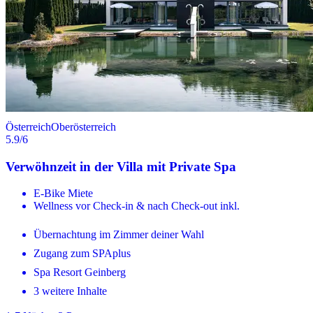
Österreich
Oberösterreich
5.9
/6
Verwöhnzeit in der Villa mit Private Spa
E-Bike Miete
Wellness vor Check-in & nach Check-out inkl.
Übernachtung im Zimmer deiner Wahl
Zugang zum SPAplus
Spa Resort Geinberg
3 weitere Inhalte