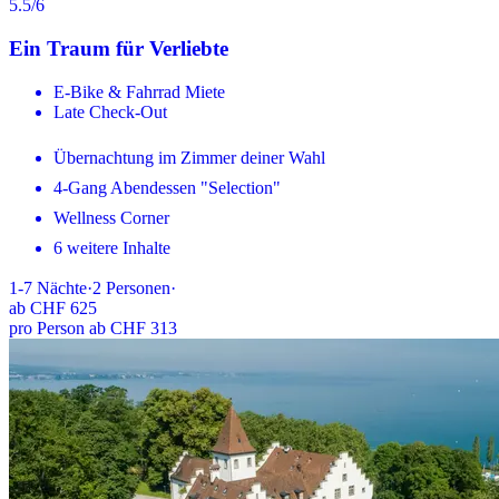
5.5
/6
Ein Traum für Verliebte
E-Bike & Fahrrad Miete
Late Check-Out
Übernachtung im Zimmer deiner Wahl
4-Gang Abendessen "Selection"
Wellness Corner
6 weitere Inhalte
1-7
Nächte
·
2
Personen
·
ab
CHF 625
pro Person ab CHF 313