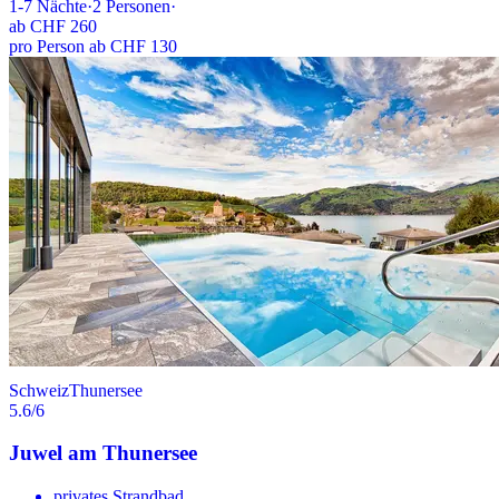
1-7
Nächte
·
2
Personen
·
ab
CHF 260
pro Person ab CHF 130
Schweiz
Thunersee
5.6
/6
Juwel am Thunersee
privates Strandbad