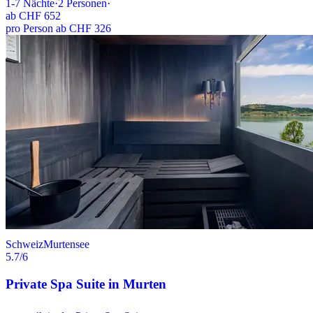
1-7
Nächte
·
2
Personen
·
ab
CHF 652
pro Person ab CHF 326
Schweiz
Murtensee
5.7
/6
Private Spa Suite in Murten