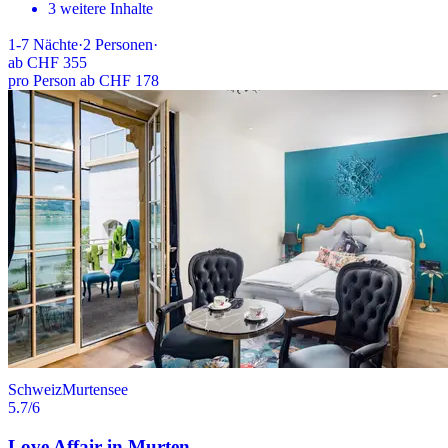
3 weitere Inhalte
1-7
Nächte
·
2
Personen
·
ab
CHF 355
pro Person ab CHF 178
Schweiz
Murtensee
5.7
/6
Love Affair in Murten