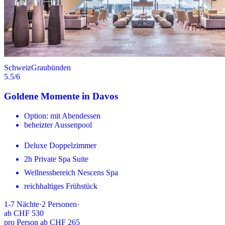
Schweiz
Graubünden
5.5
/6
Goldene Momente in Davos
Option: mit Abendessen
beheizter Aussenpool
Deluxe Doppelzimmer
2h Private Spa Suite
Wellnessbereich Nescens Spa
reichhaltiges Frühstück
1-7
Nächte
·
2
Personen
·
ab
CHF 530
pro Person ab CHF 265