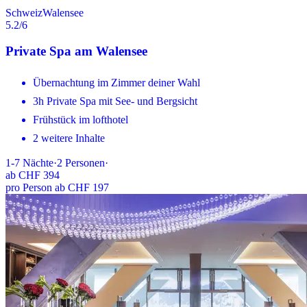
Schweiz
Walensee
5.2
/6
Private Spa am Walensee
Übernachtung im Zimmer deiner Wahl
3h Private Spa mit See- und Bergsicht
Frühstück im lofthotel
2 weitere Inhalte
1-7
Nächte
·
2
Personen
·
ab
CHF 394
pro Person ab CHF 197