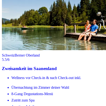
Schweiz
Berner Oberland
5.5
/6
Zweisamkeit im Saanenland
Wellness vor Check-in & nach Check-out inkl.
Übernachtung im Zimmer deiner Wahl
8-Gang Degustations-Menü
Zutritt zum Spa