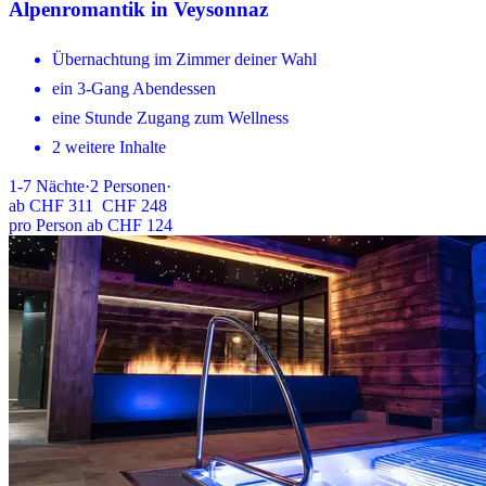
Alpenromantik in Veysonnaz
Übernachtung im Zimmer deiner Wahl
ein 3-Gang Abendessen
eine Stunde Zugang zum Wellness
2 weitere Inhalte
1-7
Nächte
·
2
Personen
·
ab
CHF 311
CHF 248
pro Person ab CHF 124