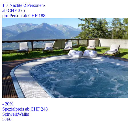
1-7
Nächte
·
2
Personen
·
ab
CHF 375
pro Person ab CHF 188
-
20
%
Spezialpreis ab CHF 248
Schweiz
Wallis
5.4
/6