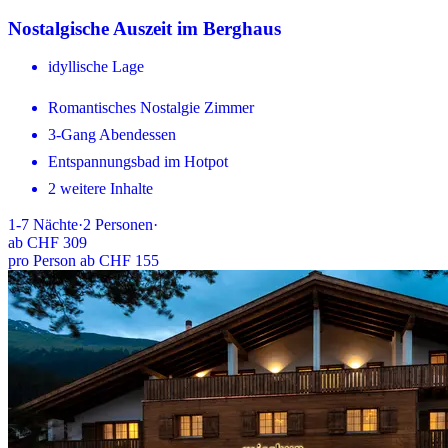
Nostalgische Auszeit im Berghaus
idyllische Lage
Romantisches Nostalgie Zimmer
3-Gang Abendessen
Entspannungsbad im Hotpot
2 weitere Inhalte
1-7
Nächte
·
2
Personen
·
ab
CHF 309
pro Person ab CHF 155