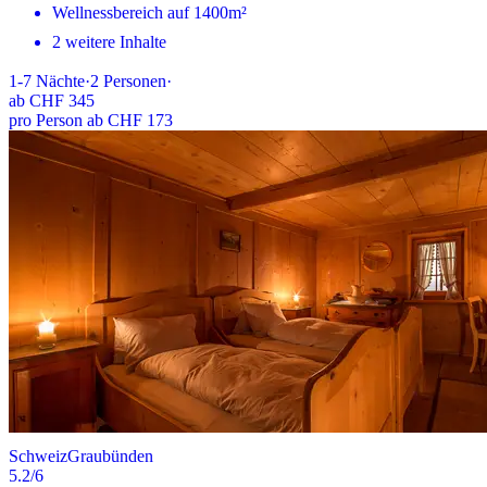
Wellnessbereich auf 1400m²
2 weitere Inhalte
1-7
Nächte
·
2
Personen
·
ab
CHF 345
pro Person ab CHF 173
Schweiz
Graubünden
5.2
/6