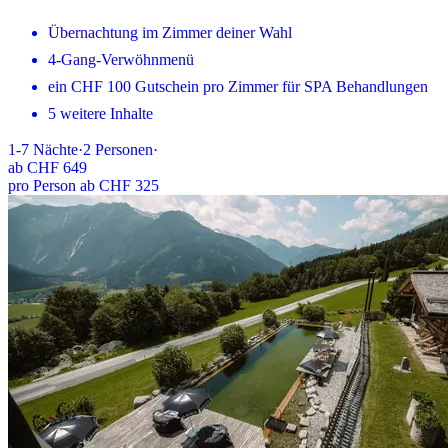
Übernachtung im Zimmer deiner Wahl
4-Gang-Verwöhnmenü
ein CHF 100 Gutschein pro Zimmer für SPA Behandlungen
5 weitere Inhalte
1-7
Nächte
·
2
Personen
·
ab
CHF 649
pro Person ab CHF 325