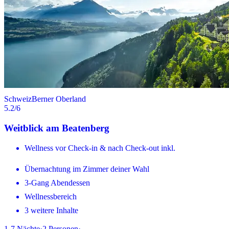
Schweiz
Berner Oberland
5.2
/6
Weitblick am Beatenberg
Wellness vor Check-in & nach Check-out inkl.
Übernachtung im Zimmer deiner Wahl
3-Gang Abendessen
Wellnessbereich
3 weitere Inhalte
1-7
Nächte
·
2
Personen
·