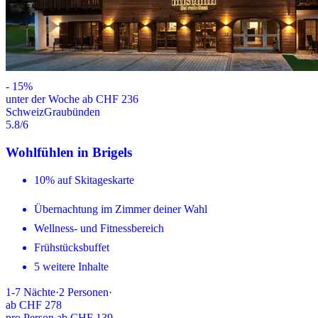
-
15
%
unter der Woche ab CHF 236
Schweiz
Graubünden
5.8
/6
Wohlfühlen in Brigels
10% auf Skitageskarte
Übernachtung im Zimmer deiner Wahl
Wellness- und Fitnessbereich
Frühstücksbuffet
5 weitere Inhalte
1-7
Nächte
·
2
Personen
·
ab
CHF 278
pro Person ab CHF 139