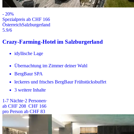
-
20
%
Spezialpreis ab CHF 166
Österreich
Salzburgerland
5.9
/6
Crazy-Farming-Hotel im Salzburgerland
idyllische Lage
Übernachtung im Zimmer deiner Wahl
BergBaur SPA
leckeres und frisches BergBaur Frühstücksbuffet
3 weitere Inhalte
1-7
Nächte
·
2
Personen
·
ab
CHF 208
CHF 166
pro Person ab CHF 83