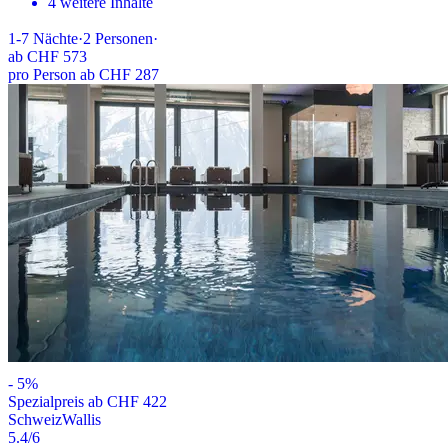
4 weitere Inhalte
1-7
Nächte
·
2
Personen
·
ab
CHF 573
pro Person ab CHF 287
-
5
%
Spezialpreis ab CHF 422
Schweiz
Wallis
5.4
/6