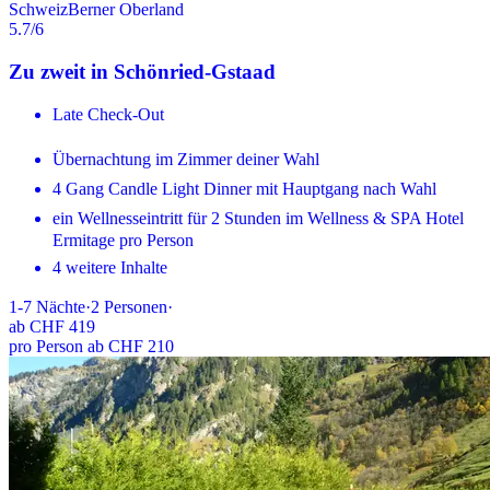
Schweiz
Berner Oberland
5.7
/6
Zu zweit in Schönried-Gstaad
Late Check-Out
Übernachtung im Zimmer deiner Wahl
4 Gang Candle Light Dinner mit Hauptgang nach Wahl
ein Wellnesseintritt für 2 Stunden im Wellness & SPA Hotel
Ermitage pro Person
4 weitere Inhalte
1-7
Nächte
·
2
Personen
·
ab
CHF 419
pro Person ab CHF 210