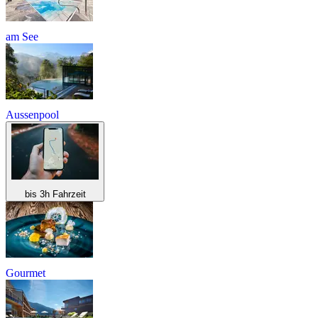
am See
Aussenpool
bis 3h Fahrzeit
Gourmet