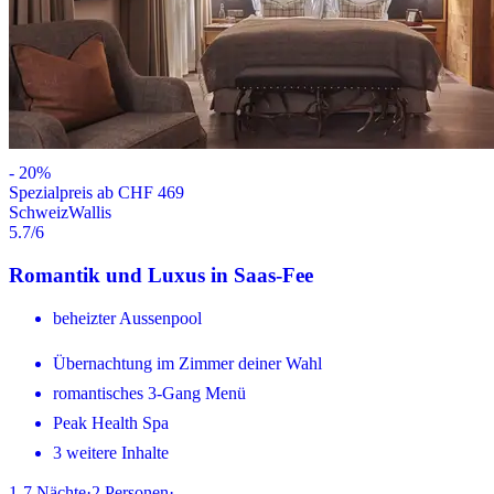
-
20
%
Spezialpreis ab CHF 469
Schweiz
Wallis
5.7
/6
Romantik und Luxus in Saas-Fee
beheizter Aussenpool
Übernachtung im Zimmer deiner Wahl
romantisches 3-Gang Menü
Peak Health Spa
3 weitere Inhalte
1-7
Nächte
·
2
Personen
·