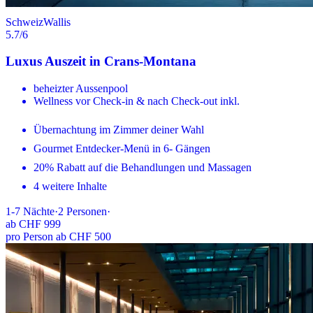
Schweiz
Wallis
5.7
/6
Luxus Auszeit in Crans-Montana
beheizter Aussenpool
Wellness vor Check-in & nach Check-out inkl.
Übernachtung im Zimmer deiner Wahl
Gourmet Entdecker-Menü in 6- Gängen
20% Rabatt auf die Behandlungen und Massagen
4 weitere Inhalte
1-7
Nächte
·
2
Personen
·
ab
CHF 999
pro Person ab CHF 500