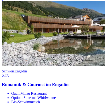
Schweiz
Engadin
5.7
/6
Romantik & Gourmet im Engadin
Gault Millau Restaurant
Option: Suite mit Whirlwanne
Bio-Schwimmteich