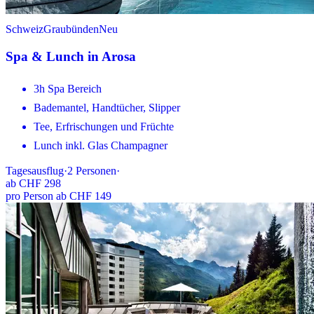
Schweiz
Graubünden
Neu
Spa & Lunch in Arosa
3h Spa Bereich
Bademantel, Handtücher, Slipper
Tee, Erfrischungen und Früchte
Lunch inkl. Glas Champagner
Tagesausflug
·
2
Personen
·
ab
CHF 298
pro Person ab CHF 149