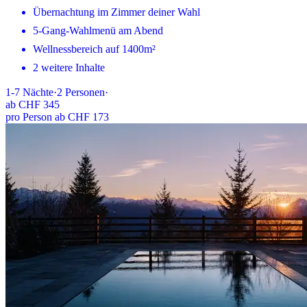
Übernachtung im Zimmer deiner Wahl
5-Gang-Wahlmenü am Abend
Wellnessbereich auf 1400m²
2 weitere Inhalte
1-7
Nächte
·
2
Personen
·
ab
CHF 345
pro Person ab CHF 173