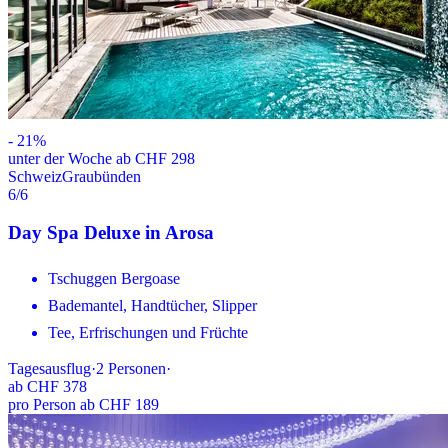
-
21
%
unter der Woche ab CHF 298
Schweiz
Graubünden
6
/6
Day Spa Deluxe in Arosa
Tschuggen Bergoase
Bademantel, Handtücher, Slipper
Tee, Erfrischungen und Früchte
Tagesausflug
·
2
Personen
·
ab
CHF 378
pro Person ab CHF 189