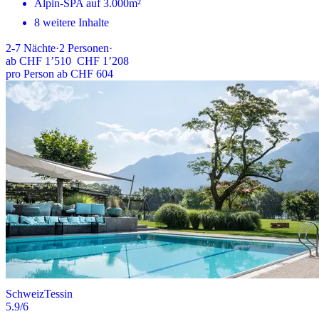
Alpin-SPA auf 3.000m²
8 weitere Inhalte
2-7
Nächte
·
2
Personen
·
ab
CHF 1’510
CHF 1’208
pro Person ab CHF 604
Schweiz
Tessin
5.9
/6