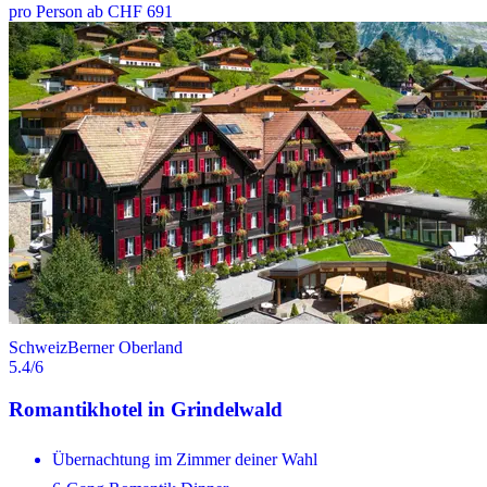
pro Person ab CHF 691
Schweiz
Berner Oberland
5.4
/6
Romantikhotel in Grindelwald
Übernachtung im Zimmer deiner Wahl