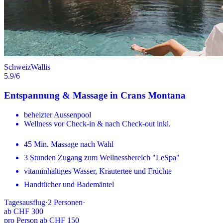
Schweiz
Wallis
5.9
/6
Entspannung & Massage in Crans Montana
beheizter Aussenpool
Wellness vor Check-in & nach Check-out inkl.
45 Min. Massage nach Wahl
3 Stunden Zugang zum Wellnessbereich "LeSpa"
vitaminhaltiges Wasser, Kräutertee und Früchte
Handtücher und Bademäntel
Tagesausflug
·
2
Personen
·
ab
CHF 300
pro Person ab CHF 150