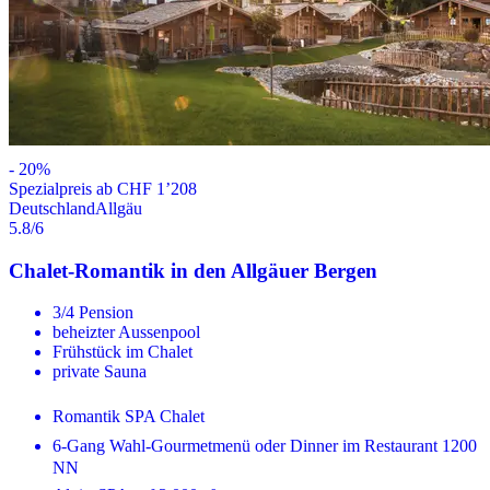
-
20
%
Spezialpreis ab CHF 1’208
Deutschland
Allgäu
5.8
/6
Chalet-Romantik in den Allgäuer Bergen
3/4 Pension
beheizter Aussenpool
Frühstück im Chalet
private Sauna
Romantik SPA Chalet
6-Gang Wahl-Gourmetmenü oder Dinner im Restaurant 1200
NN