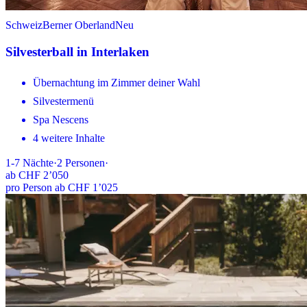
Schweiz
Berner Oberland
Neu
Silvesterball in Interlaken
Übernachtung im Zimmer deiner Wahl
Silvestermenü
Spa Nescens
4 weitere Inhalte
1-7
Nächte
·
2
Personen
·
ab
CHF 2’050
pro Person ab CHF 1’025