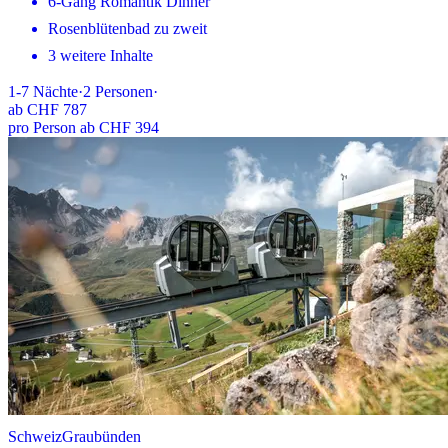
6-Gang Romantik Dinner
Rosenblütenbad zu zweit
3 weitere Inhalte
1-7
Nächte
·
2
Personen
·
ab
CHF 787
pro Person ab CHF 394
Schweiz
Graubünden