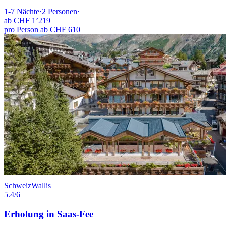
1-7
Nächte
·
2
Personen
·
ab
CHF 1’219
pro Person ab CHF 610
Schweiz
Wallis
5.4
/6
Erholung in Saas-Fee